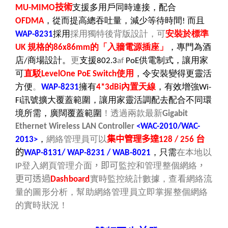
技術
支援
多用戶同時連接，配合
MU-MIMO
，從而提高總吞吐量，減少等待時間
而且
OFDMA
!
採用
採用獨特後背版設計，可
安裝於標準
WAP-8231
規格的
的「入牆電源插座」
，專門為酒
UK
86x86mm
店
商場設計。
更
支援
供電制式，讓用家
/
802.3
af
PoE
可
直駁
使用
，令安裝變得更靈活
LevelOne PoE Switch
方便
。
擁有
內置天線
，有效增強
WAP-8231
4*3dBi
Wi-
訊號擴大覆蓋範圍，讓用家靈活調配去配合不同環
Fi
境所需，廣闊覆蓋範圍
！透過
兩款最新
Gigabit
Ethernet Wireless LAN Controller
<WAC-2010/WAC-
，
網絡管理員可以
集中管理多達
台
2013>
128 / 256
的
，只需
在本地以
WAP-8131/ WAP-8231 / WAB-8021
登入網頁管理介面
，即可
監控和管理整個網絡
，
IP
更可透過
實時監控統計數據，查看網絡流
Dashboard
量的圖形分析，幫助網絡管理員立即掌握整個網絡
的實時狀況！