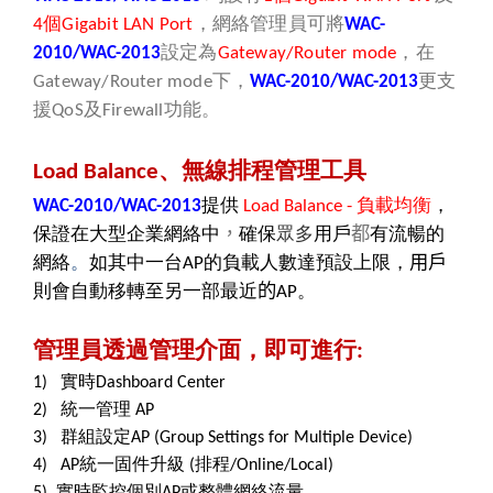
個
，網絡管理員可將
4
Gigabit LAN Port
WAC-
設定為
，在
2010/WAC-2013
Gateway/Router mode
下，
更支
Gateway/Router mode
WAC-2010/WAC-2013
援
及
功能。
QoS
Firewall
、無線排程管理工具
Load Balance
提供
負載均衡
，
WAC-2010/WAC-2013
Load Balance -
保證在大型企業網絡中
，
確保
眾多
用戶
都
有流暢的
網絡
。
如其中一台
的
負載
人數達預設上限，
用戶
AP
則會自動移轉至另一部最近
的
。
AP
管理員透過管理介面，即可進行
:
實時
1)
Dashboard Center
統一管理
2)
AP
群組設定
3)
AP (Group Settings for Multiple Device)
統一固件升級
排程
4) AP
(
/Online/Local)
實時監控個別
或整體網絡流量