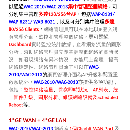
以
通過
集中管理整個網絡
，
可
WAC-2010/WAC-2013
分別集中管理
多達
台
，包
括
128/256
AP
WAP-8131/
，以及可
分別集中管理
多達
WAP-8231/ WAB-8021
。
網絡管理員可以在本地以
登入網
80/256 Clients
IP
頁管理介面
，
監控和管理整個網絡
，更可透過
實時監控統計數據，查看網絡流量的圖形
Dashboard
分析，幫助網絡管理員立即掌握整個網絡的實時狀
況，如發現網絡有異常情況，亦能馬上處理，提高
網絡穩定性。網絡管理員除了可以
在
WAC-
的
網頁管理介面
為
升級和
配
置重
2010/WAC-2013
AP
啟系統外
，
亦提供多項功
能，
WAC-2010/WAC-2013
包括
：
監控網絡流量
、
監察即時狀況
、
列表
、
統
AP
一固件升級
、
圖形分析
、
維護網絡設備及
Scheduled
等
。
Reboot
1*GE WAN + 4*GE LAN
均設有
個
及
WAC-2010/WAC-2013
1
Gigabit WAN Port