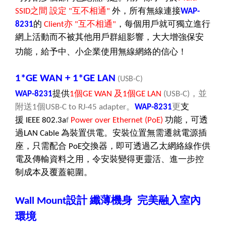
之間
設定
互不相通
外，所有無線連接
SSID
"
"
WAP-
的
亦
互不相通
，每個用戶就可獨立進行
8231
Client
"
"
網上活動而不被其他用戶群組影響，大大增強保安
功能，給予中、小企業使用無線網絡的信心！
1*GE WAN + 1*GE LAN
(USB-C)
提供
個
及
個
，並
WAP-8231
1
GE WAN
1
GE LAN
(USB-C)
附送
個
。
更
支
1
USB-C to RJ-45 adapter
WAP-8231
援
功能，可透
IEEE 802.3a
f
Power over Ethernet (PoE)
過
為裝置供電。安裝位置無需遷就電源插
LAN Cable
座，只需配合
交換器，即可透過乙太網絡線作供
PoE
電及傳輸資料之用，令安裝變得更靈活、進一步控
制成本及覆蓋範圍。
設計
纖薄機身
完美融入室內
Wall Mount
環境