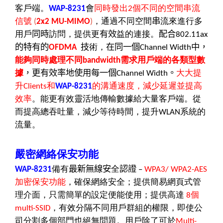
客戶端。
會
同時發出
個不同的空間串流
WAP-8231
2
信號
，
通過不同空間
串
流來進行多
(
2x2 MU-MIMO
)
用戶
同時
訪問，提供更
有效
益的連接。
配合
802.11ax
的特有的
技
術，
在同一個
中，
OFDMA
Channel Width
能夠同時處理不同
需求用戶端的各類型數
bandwidth
據
，更有效率地使用每一個
。
大大提
Channel Width
升
和
的溝通速度，減少延遲並提高
Clients
WAP-8231
效率
。能更有效靈活地傳輸數據給大量客戶端。從
而提高總吞吐量，減少等待時間，提升
系統的
WLAN
流量。
嚴密網絡保安功能
備有
最新無線安
全
認證
WAP-8231
–
WPA3/ WPA2-AES
加密保安功能
，確保網絡安全；提供簡易網頁式管
理介面，只需簡單的設定便能使用；提供高達
個
8
，有效分隔不同用戶群組的權限，即使公
multi-SSID
司分割多個部門也絕無問題。用戶除了可於
Multi-