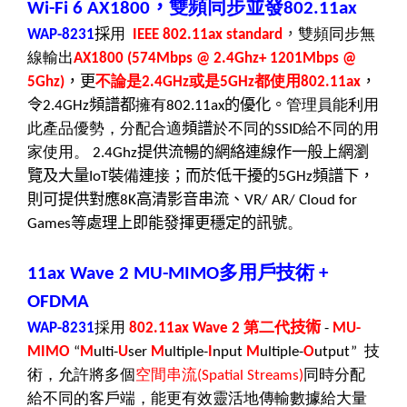
，
雙頻同步
並
發
Wi-Fi 6
AX1800
802.11ax
，
採
用
雙頻同步無
WAP-8231
IEEE 802.11ax standard
線輸出
AX1800 (574Mbps @ 2.4Ghz+ 1201Mbps @
，更
不論是
或是
都使用
，
5Ghz)
2.4GHz
5GHz
802.11ax
令
頻譜都
擁有
的優化。
管理員能利用
2.4GHz
802.11ax
此產品優勢，分配合適
頻譜
於不同的
給不同的用
SSID
家使用。
提供流暢的網絡連線作一般上網瀏
2.4Ghz
覽及大量
裝
備
連
接
；而於低干擾的
頻譜下，
IoT
5GHz
則可提供對應
高清影音串流、
8K
VR/ AR
/
Cloud for
等處理上即能發揮更穩定的訊號
。
Games
多用戶技術
11ax Wave 2 MU-MIMO
+
OFDMA
採用
第二代
技術
WAP-8231
80
2.11ax Wave 2
-
MU-
技
MIMO
“
M
ulti-
U
ser
M
ultiple-
I
nput
M
ultiple-
O
utput”
術，允許將多個
空間串流
同時分配
(Spatial Streams)
給不同的客戶端，能更有效靈活地傳輸數據給大量