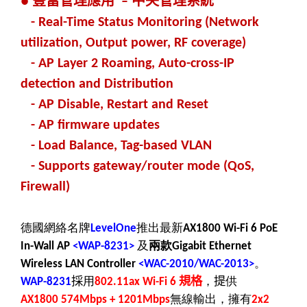
豐富管理應用
中央管理系統
●
–
- Real-Time Status Monitoring (Network
utilization, Output power, RF coverage)
- AP Layer 2 Roaming, Auto-cross-IP
detection and Distribution
- AP Disable, Restart and Reset
- AP firmware updates
- Load Balance, Tag-based VLAN
- Supports gateway/router mode (QoS,
Firewall)
德國網絡名牌
推出最新
LevelOne
AX1800 Wi-Fi 6 PoE
及
兩款
In-Wall AP
<WAP-8231>
Gigabit Ethernet
。
Wireless LAN Controller
<WAC-2010/WAC-2013>
採
用
規格
，
提
供
WAP-8231
802.11ax Wi-Fi 6
無線輸出，擁有
AX1800 574Mbps + 1201Mbps
2x2