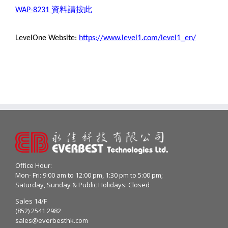
資料請按此
WAP-8231
LevelOne Website:
https://www.level1.com/level1_en/
Office Hour:
Mon- Fri: 9:00 am to 12:00 pm, 1:30 pm to 5:00 pm;
Saturday, Sunday & Public Holidays: Closed
Sales 14/F
(852) 2541 2982
sales@everbesthk.com