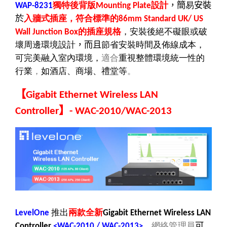
獨特後背版
設計
，簡
易
安裝
WAP-8231
Mounting Plate
於
入牆式插座，符合標準的
86mm Standard UK/ US
的插座規格
，安裝後絕不礙眼或破
Wall Junction Box
壞周邊環境設計
，而且
節省安裝時間及佈線成本，
可完美融入室內環境
，
適合
重視整體環境統一性的
行業
，
如酒店、商場、禮堂等
。
【
Gigabit Ethernet Wireless LAN
】
Controller
- WAC-2010/WAC-2013
推出
兩款全新
LevelOne
Gigabit Ethernet Wireless LAN
，
網絡管理員
可
Controller
<WAC-2010 / WAC-2013>