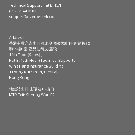
Technical Support Flat B, 15/F
(852) 2544 0103
support@everbesthk.com
Address:
香港中環永吉街11號永亨保險大廈14樓(銷售部)
和15樓B室(產品技術支援部)
14th Floor (Sales) ,
Flat B, 15th Floor (Technical Support),
Wing Hang Insurance Building
11 Wing Kut Street, Central,
Hong Kong
地鐵站出口:上環站 E2出口
MTR Exit: Sheung Wan E2