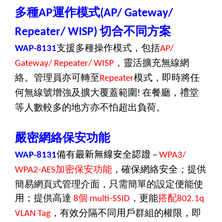
多種
運作模式
AP
(AP/ Gateway/
切合不同方案
Repeater/ WISP)
支援多種操作模式，包括
WAP-8131
AP/
，靈活擴充無線網
Gateway/ Repeater/ WISP
絡。管理員亦可轉至
模式，即時將任
Repeater
何無線號增強及擴大覆蓋範圍
在餐廳，禮堂
!
等人數較多的地方亦不怕超出負荷。
嚴密網絡保安功能
備有
最新無線安
全
認證
WAP-8131
–
WPA3/
加密保安功能
，確保網絡安全；提供
WPA2-AES
簡易網頁式管理介面，只需簡單的設定便能使
用；提供高達
個
，更能
搭配
8
multi-SSID
802.1q
，有效分隔不同用戶群組的權限，即
VLAN Tag