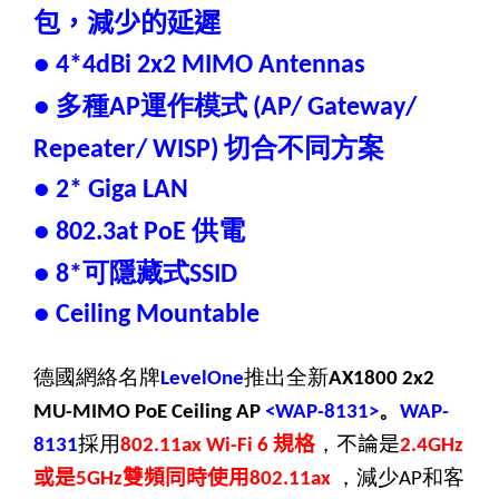
包，減少的延遲
● 4*4dBi 2x2 MIMO Antennas
多種
運作模式
●
AP
(AP/ Gateway/
切合不同方案
Repeater/ WISP)
● 2* Giga LAN
供電
● 802.3at PoE
可隱藏式
● 8*
SSID
● Ceiling Mountable
德國網絡名牌
推出全新
LevelOne
AX1800 2x2
。
MU-MIMO PoE Ceiling AP
<WAP-8131>
WAP-
採
用
規格
，
不論是
8131
802.11ax Wi-Fi 6
2.4GHz
或是
雙頻同時使用
，減少
和客
5GHz
802.11ax
AP