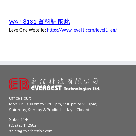
資料請按此
WAP-8131
LevelOne Website:
https://www.level1.com/level1_en/
Office Hour:
Mon- Fri: 9:00 am to 12:00 pm, 1:30 pm to 5:00 pm;
Saturday, Sunday & Public Holidays: Closed
Sales 14/F
(852) 2541 2982
sales@everbesthk.com