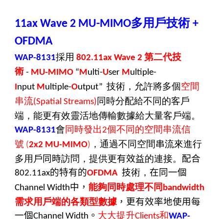
多用戶技術
11ax Wave 2 MU-MIMO
+
OFDMA
採用
第二代
技
WAP-8131
80
2.11ax Wave 2
術
-
MU-MIMO
“
M
ulti-
U
ser
M
ultiple-
技術，允許將多個
空間
I
nput
M
ultiple-
O
utput”
串流
同時分配給不同的客戶
(Spatial Streams)
端，能更有效靈活地傳輸數據給大量客戶端。
會
同時發出
個不同的空間串流信
WAP-8131
2
號
，
通過不同空間
串
流來進行
(
2x2 MU-MIMO
)
多用戶
同時
訪問，提供更
有效
益的連接。
配合
的特有的
技
術，
在同一個
802.11ax
OFDMA
中，
能夠同時處理不同
Channel Width
bandwidth
需求用戶端的各類型數據
，更有效率地使用每
一個
。
大大提升
和
Channel Width
Clients
WAP-