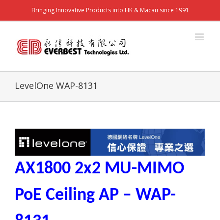
Bringing Innovative Products into HK & Macau since 1991
LevelOne WAP-8131
AX1800 2x2 MU-MIMO
PoE Ceiling AP – WAP-