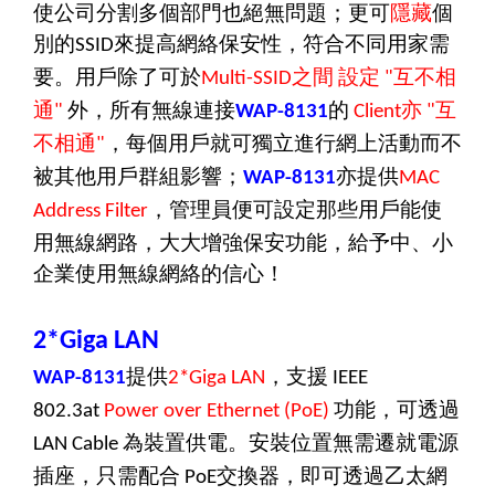
使公司分割多個部門也絕無問題；更可
隱藏
個
別的
來提高網絡保安性，符合不同用家需
SSID
要。用戶除了可於
之間
設定
互不相
Multi-SSID
"
通
外，所有無線連接
的
亦
互
"
WAP-8131
Client
"
不相通
，每個用戶就可獨立進行網上活動而不
"
被其他用戶群組影響；
亦提供
WAP-8131
MAC
，管理員便可設定那些用戶能使
Address Filter
用無線網路，大大增強保安功能，給予中、小
企業使用無線網絡的信心！
2*Giga LAN
提供
，支援
WAP-8131
2*Giga LAN
IEEE
功能，可透過
802.3at
Power over Ethernet (PoE)
為裝置供電。安裝位置無需遷就電源
LAN Cable
插座，只需配合
交換器，即可透過乙太網
PoE