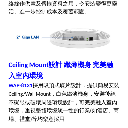
絡線作供電及傳輸資料之用，令安裝變得更靈
活、進一步控制成本及覆蓋範圍。
設計
纖薄機身
完美融
Ceiling Mount
入室內環境
採用吸頂式碟片設計，提供
簡易安裝
WAP-8131
，
白色纖薄機身，安裝後絕
Ceiling/Wall Mount
不礙眼或破壞周邊環境設計，可完美融入室內
環境
，重視整體環境統一性的行業
如酒店、商
(
場、禮堂
等均樂意採用
)