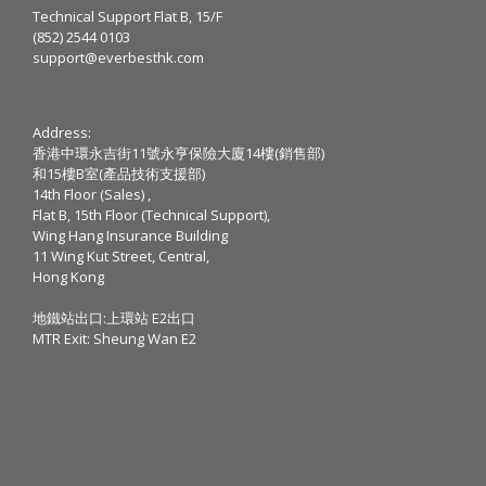
Technical Support Flat B, 15/F
(852) 2544 0103
support@everbesthk.com
Address:
香港中環永吉街11號永亨保險大廈14樓(銷售部)
和15樓B室(產品技術支援部)
14th Floor (Sales) ,
Flat B, 15th Floor (Technical Support),
Wing Hang Insurance Building
11 Wing Kut Street, Central,
Hong Kong
地鐵站出口:上環站 E2出口
MTR Exit: Sheung Wan E2