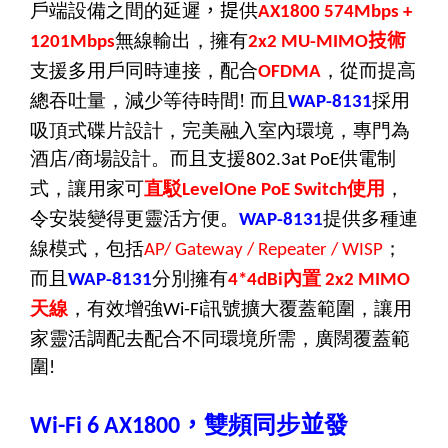
戶端設備之間的延遲
，提
供
AX1800 574Mbps +
無線輸出，擁有
技術
1201Mbps
2x2 MU-MIMO
支援多用戶同時連接，配合
，從而提高
OFDMA
總吞吐量，減少等待時間
!
而且
採用
WAP-8131
吸頂式碟片設計，完美融入室內環境，專門為
酒店
商場設計。而且支援
供電制
/
802.3
a
t PoE
式，讓用家可
直駁
使用
，
LevelOne PoE Switch
令安裝變得更靈活方便。
提供多種連
WAP-8131
線模式，包括
；
AP/ Gateway / Repeater / WISP
而且
分別擁有
內置
WAP-8131
4*4dBi
2x2 MIMO
天線
，有效增強
訊號擴大覆蓋範圍，讓用
Wi-Fi
家靈活調配去配合不同環境所需，廣闊覆蓋範
圍
!
，
雙頻同步
並
發
Wi-Fi 6 AX1800