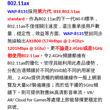
802.11ax
採
用
第六代
WAP-8131
IEEE 802.11ax
，
作為
的
下一代
標
準，
standard
802.11ac
Wi-Fi
不僅僅關注速度，還注
重承
接
用戶數
802.11ax
量
，穩定
性
，
效
益
等方面
。
雙頻同步
WAP-8131
無線輸出
AX1800 (574Mbps @ 2.4Ghz+
，更
不論是
或是
1201Mbps @ 5Ghz)
2.4GHz
5GHz
都使用
，令
頻譜都
擁有
802.11ax
2.4GHz
的優化。
管理員能利用此產品優勢，
802.11ax
分配合適
頻譜
於不同的
給不同的用家使
SSID
用。
提供流暢的網絡連線作一般上網瀏
2.4Ghz
覽及大量
裝
備
連
接
；而於低干擾的
頻
IoT
5GHz
譜下，則可提供對應
高清影音串流、
8K
VR/
等處理上即能發揮更穩定的
AR/
Cloud for Games
訊號
。