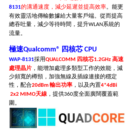
的溝通速度，減少延遲並提高效率
。能更
8131
有效靈活地傳輸數據給大量客戶端。從而提高
總吞吐量，減少等待時間，提升
系統的
WLAN
流量。
極速
四
核芯
Qualcomm®
CPU
採用
四核芯
高速
WAP-8131
QUALCOMM
1.2GHz
處理晶片
，
能增加處理多類型工作的效能，減
少頻寬的樽頸，加強無線及插線連接的穩定
性
，配合
輸出功率
，以及內置
20dBm
4
*
4
dBi
天線
，
提供
度全面廣闊覆蓋範
2x2 MIMO
360
圍。