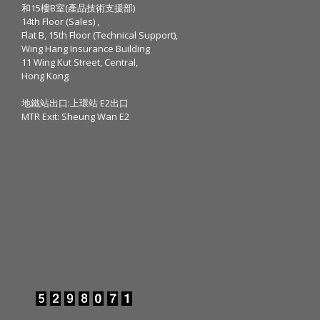
和15樓B室(產品技術支援部)
14th Floor (Sales) ,
Flat B, 15th Floor (Technical Support),
Wing Hang Insurance Building
11 Wing Kut Street, Central,
Hong Kong
地鐵站出口:上環站 E2出口
MTR Exit: Sheung Wan E2