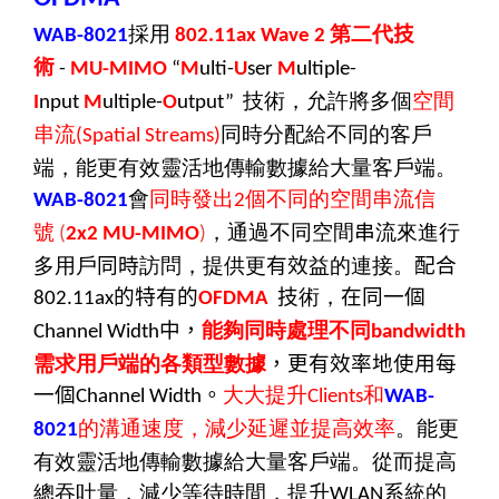
採用
第二代
技
WAB-8021
80
2.11ax Wave 2
術
-
MU-MIMO
“
M
ulti-
U
ser
M
ultiple-
技術，允許將多個
空間
I
nput
M
ultiple-
O
utput”
串流
同時分配給不同的客戶
(Spatial Streams)
端，能更有效靈活地傳輸數據給大量客戶端。
會
同時發出
個不同的空間串流信
WAB-8021
2
號
，
通過不同空間
串
流來進行
(
2x2 MU-MIMO
)
多用戶
同時
訪問，提供更
有效
益的連接。
配合
的特有的
技
術，
在同一個
802.11ax
OFDMA
中，
能夠同時處理不同
Channel Width
bandwidth
需求用戶端的各類型數據
，更有效率地使用每
一個
。
大大提升
和
Channel Width
Clients
WAB-
的溝通速度，減少延遲並提高效率
。能更
8021
有效靈活地傳輸數據給大量客戶端。從而提高
總吞吐量，減少等待時間，提升
系統的
WLAN