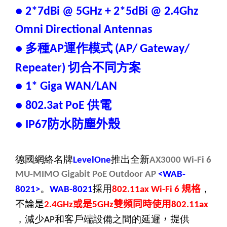
● 2*7dBi @ 5GHz + 2*5dBi @ 2.4Ghz
Omni Directional Antennas
多種
運作模式
●
AP
(AP/ Gateway/
切合不同方案
Repeater)
● 1* Giga WAN/LAN
供電
● 802.3at PoE
防水防塵外殼
● IP67
德國網絡名牌
推出全新
LevelOne
AX3000 Wi-Fi 6
MU-MIMO Gigabit PoE Outdoor AP
<WAB-
。
採
用
規格
，
8021>
WAB-8021
802.11ax Wi-Fi 6
不論是
或是
雙頻同時使用
2.4GHz
5GHz
802.11ax
，減少
和客戶端設備之間的延遲
，提
供
AP