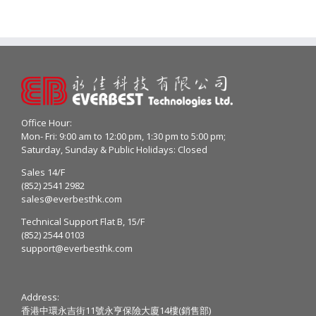
Office Hour:
Mon- Fri: 9:00 am to 12:00 pm, 1:30 pm to 5:00 pm;
Saturday, Sunday & Public Holidays: Closed
Sales 14/F
(852) 2541 2982
sales@everbesthk.com
Technical Support Flat B, 15/F
(852) 2544 0103
support@everbesthk.com
Address:
香港中環永吉街11號永亨保險大廈14樓(銷售部)