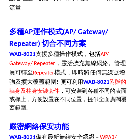
流量。
多種
運作模式
AP
(AP/ Gateway/
切合不同方案
Repeater)
支援多種操作模式，包括
WAB-8021
AP/
，靈活擴充無線網絡。管理
Gateway/ Repeater
員可轉至
模式，即時將任何無線號增
Repeater
強及擴大覆蓋範圍
更可利用
附贈的
!
WAB-8021
牆身及柱身安裝套件
，可安裝到各種不同的表面
或桿上，方便設置在不同位置，提供全面廣闊覆
蓋範圍。
嚴密網絡保安功能
備有
最新無線安
全
認證
WAB-8021
–
WPA3/