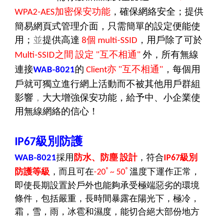
加密保安功能
，確保網絡安全；提供
WPA2-AES
簡易網頁式管理介面，只需簡單的設定便能使
用；
並
提供高達
個
，用戶除了可於
8
multi-SSID
之間
設定
互不相通
外，所有無線
Multi-SSID
"
"
連接
的
亦
互不相通
，每個用
WAB-8021
Client
"
"
戶就可獨立進行網上活動而不被其他用戶群組
影響
，
大大增強保安功能，給予中、小企業使
用無線網絡的信心！
級別防護
IP67
採用
防水、防塵
設計
，
符合
級別
WAB-8021
IP67
防護等級
，
而且可在
ﾟ
ﾟ
溫度下運作正常，
-20
~ 50
即使長期設置於戶外也能夠承受極端惡劣的環境
條件，包括嚴重，長時間暴露在陽光下，極冷，
霜，雪，雨，冰雹和濕度，能切合絕大部份地方