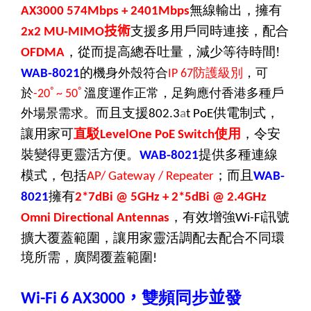
無線輸出，擁有
AX3000 574Mbps + 2401Mbps
技術
支援多用戶同時連接，配合
2x2 MU-MIMO
，從而提高總吞吐量，減少等待時間
!
OFDMA
的
機身外殼符合
防護級別
，可
WAB-8021
IP 67
於
ﾟ
ﾟ
溫度運作正常
，足夠應付香港多種戶
-20
~ 50
而且支援
供電制式，
外場景需求。
802.3
a
t PoE
讓用家可
直駁
使用
，令安
LevelOne PoE Switch
裝變得更靈活方便。
提供多種連線
WAB-8021
模式，包括
；而且
AP/ Gateway / Repeater
WAB-
擁有
8021
2*7dBi @ 5GHz + 2*5dBi @ 2.4GHz
，有效增強
訊號
Omni Directional Antennas
Wi-Fi
擴大覆蓋範圍，讓用家靈活調配去配合不同環
境所需，廣闊覆蓋範圍
!
，
雙頻同步
並
發
Wi-Fi 6
AX3000