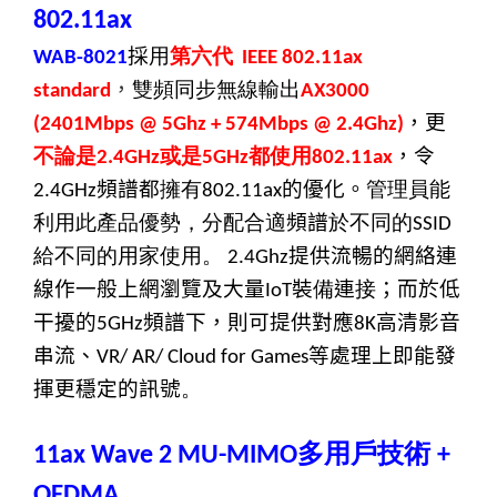
802.11ax
採
用
第六代
WAB-8021
IEEE 802.11ax
，
雙頻同步無線輸出
standard
AX3000
，更
(2401Mbps @ 5Ghz + 574Mbps @ 2.4Ghz)
不論是
或是
都使用
，令
2.4GHz
5GHz
802.11ax
頻譜都
擁有
的優化。
管理員能
2.4GHz
802.11ax
利用此產品優勢，分配合適
頻譜
於不同的
SSID
給不同的用家使用。
提供流暢的網絡連
2.4Ghz
線作一般上網瀏覽及大量
裝
備
連
接
；而於低
IoT
干擾的
頻譜下，則可提供對應
高清影音
5GHz
8K
串流、
等處理上即能發
VR/ AR
/
Cloud for Games
揮更穩定的訊號
。
多用戶技術
11ax Wave 2 MU-MIMO
+
OFDMA