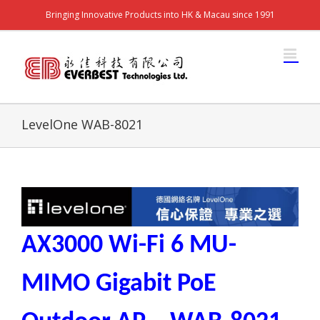
Bringing Innovative Products into HK & Macau since 1991
LevelOne WAB-8021
AX3000 Wi-Fi 6 MU-
MIMO Gigabit PoE