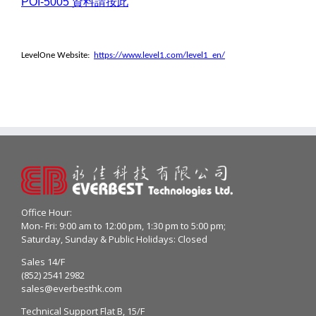
POI-5005
資料請按此
LevelOne Website:
https://www.level1.com/level1_en/
Office Hour:
Mon- Fri: 9:00 am to 12:00 pm, 1:30 pm to 5:00 pm;
Saturday, Sunday & Public Holidays: Closed
Sales 14/F
(852) 2541 2982
sales@everbesthk.com
Technical Support Flat B, 15/F