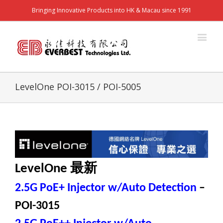
Bringing Innovative Products into HK & Macau since 1991
LevelOne POI-3015 / POI-5005
最新
LevelOne
2.5G PoE+ Injector w/Auto Detection
–
POI-3015