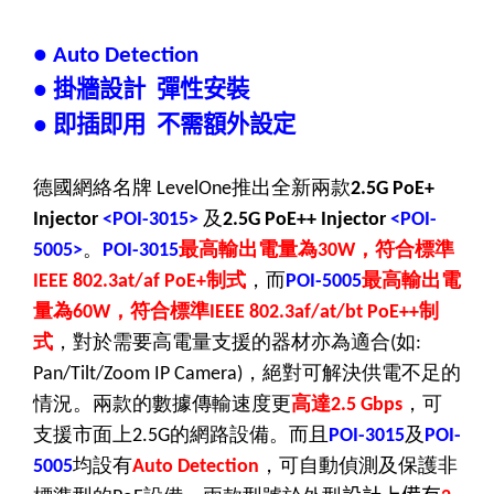
● Auto Detection
掛牆設計
彈性安裝
●
即插即用
不需額外設定
●
德國網絡名牌
推出全新兩款
LevelOne
2.5G PoE+
及
Injector
<POI-3015>
2.5G PoE++ Injector
<POI-
。
最高輸出電量為
，符合標準
5005>
POI-3015
30W
制式
，而
最高輸出電
IEEE 802.3at/af PoE+
POI-5005
量為
，符合標準
制
60W
IEEE 802.3af/at/bt PoE++
式
，對於需要高電量支援的器材亦為適合
如
(
:
，絕對可解決供電不足的
Pan/Tilt/Zoom IP Camera)
情況。兩款的數據傳輸速度更
高達
，可
2.5 Gbps
支援市面上
的網路設備。而且
及
2.5G
POI-3015
POI-
均設有
，可自動偵測及保護非
5005
Auto Detection