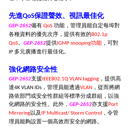
先進
保證聲效、視訊最佳化
QoS
備有
功能，管理員能自定每埠對
GEP-2652
QoS
各種資料的優先次序，提供有效的
802.1p
。
提供
功能
，可對
QoS
GEP-2652
IGMP snooping
多元廣播進行最佳化。
IP
強化網路安全性
支援
，
提供高
GEP-2652
IEEE802.1Q VLAN tagging
達
，
管理員能透過
，從而將網
4K VLAN IDs
VLAN
路依部門或安全性群組等標準分成群組，以強
化網路的安全性。此外，
亦
支援
GEP-2652
Port
以及
，令管
Mirroring
IP Multicast/ Storm Control
理員能夠設置一個高效而安全的網路。