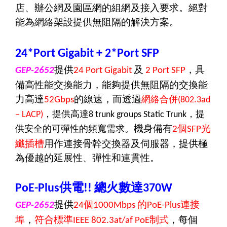
店、辦公網及園區網的組網及接入要求。絕對
能為網絡架設提供無阻隔的解決方案。
24*Port Gigabit
+ 2*Port SFP
提供
及
，具
GEP-2652
24 Port Gigabit
2 Port SFP
備高性能交換能力，能夠提供無阻隔的交換能
力高達
的線速，而透過
網絡合併
52Gbps
(802.3ad
，提供高達
，提
– LACP)
8 trunk groups Static Trunk
機身備有
個
光
供安全的可彈性的頻寬需求。
2
SFP
纖插槽
用作連接骨幹交換器及伺服器，提供極
為優越的延展性、彈性和連貫性。
供電
總火數達
PoE-Plus
!!
370W
提供
個
的
連接
GEP-2652
24
1000Mbps
PoE-Plus
埠
，
符合標準
制式
，每個
IEEE 802.3at/af PoE