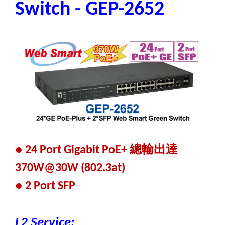
Switch - GEP-2652
總輸出達
●
24 Port Gigabit PoE
+
370W@30W (802.3at)
●
2 Port SFP
L2 Service: