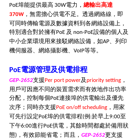
埠能提供最高
電力，
總輸出高達
PoE
30W
，無需擔心供電不足。透過網絡線，即
370W
可同時傳輸電源及數據資料到各網絡設備上，
特別適合對於擁有
及
設備的個人及
PoE
non-PoE
中小企業環境用來接駁網絡設備，如
、列印
AP
機伺服器、網絡攝影機、
等等。
VoIP
電源管理及供電排程
PoE
支援
及
，
GEP-2652
Per port power
priority setting
用戶可因應不同的裝置需求而有效地作出功率
分配，控制每個
連接埠的供電輸出及優先
PoE
次序；同時亦支援
，用家
PoE on/off scheduling
可先行設定
埠的供電排程
例
於早上
至
PoE
(
:
9:00
下午
進行
供電，其餘時間都處於備用狀
6:00
PoE
態
，有效節能省電；而且，
更支援
)
GEP-2652