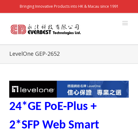
Bringing Innovative Products into HK & Macau since 1991
LevelOne GEP-2652
24*GE PoE-Plus +
2*SFP Web Smart