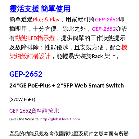
靈活支援
簡單使用
簡單透過
，用家就可將
即
Plug & Play
GEP-2652
插即用，十分方便。除此之外，
亦設
GEP-2652
有
動態
指示燈
，提供簡單的工作狀態提示
LED
及故障排除；性能優越，且安裝方便，配合
機
架鋼殼結構設計
，能輕易安裝於
架上。
Rack
GEP-2652
24*GE PoE-Plus + 2*SFP Web Smart Switch
(370W PoE+)
資料請按此
GEP-2652
LevelOne Website:
http://global.level1.com
產品的功能及規格會依國家地區及硬件之版本而有所變