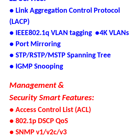
●
Link Aggregation Control Protocol
(LACP)
●
IEEE802.1q
VLAN tagging
●4K
VLANs
●
Port Mirroring
●
STP/RSTP/MSTP Spanning Tree
●
IGMP Snooping
Management &
Security Smart Features:
●
Access Control List (ACL)
●
802.1p DSCP QoS
●
SNMP v1/v2c/v3