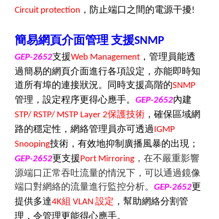
，防止端口之間的電源干擾
Circuit protection
!
簡易網頁介面管理
支援
SNMP
支援
，管理員能透
GEP-2652
Web Management
過簡易的網頁介面進行各項設定，亦能即時知
道所有埠的連接狀況。同時支援高階的
SNMP
管理，設定程序更得心應手。
內建
GEP-2652
保護技術
，確保區域網
STP/ RSTP/ MSTP Layer 2
路的穩定性，網絡管理員亦可透過
IGMP
技術，有效地抑制廣播風暴的出現；
Snooping
更支援
，在不嚴重影響
GEP-2652
Port Mirroring
源端口正常吞吐流量的情況下，可以通過鏡像
端口對網絡的流量進行監控分析。
更
GEP-2652
提供多達
組
設定
，
幫助網絡分割管
4K
VLAN
理，
令管理更能得心應手
。