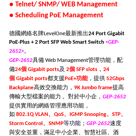
●
Telnet/ SNMP/ WEB Management
●
Scheduling PoE Management
德國網絡名牌
最新推出
LevelOne
24 Port Gigabit
PoE-Plus + 2 Port SFP Web Smart Switch
<
GEP-
。
2652
>
具備
管理功能
，配
GEP-2652
Web Management
備
個
及
個
，
24
Gigabit ports
2
SFP slots
24
個
都支援
功能
，提供
Gigabit ports
PoE+
52Gbps
高效交換能力，
提高
Backplane
9K Jumbo frame
傳輸大型檔案的能力
。對於中小企，
GEP-2652
提供實用的網絡管理應用功能，
如
、
、
、
、
802.1Q
VLAN
QoS
IGMP Snooping
STP
、
等功能
；
速度
Storm Control
SNMP
GEP-2652
與安全並重，滿足中小企業、智慧社區、酒