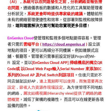
（
），系統可以在問題發生之前，分析網絡並報告潛
AI
在問題
，通過儀表板的數據和人性化的工具幫助管理者
分析狀況，
系統更會即時提供專家級的建議
。體驗前所
未有的網絡管理便捷性和效率，從部署到監視和故障排
除，
端到端雲解決方案可幫助您實現更多目標
!
使管理和監視多個地點變得容易。管理
EnGenius Cloud
者只需於
雲端平台
設立該
(
https://cloud.engenius.ai
)
地點的項目，更可以再細分不同樓屠，例如連鎖式店
舖、餐廳等。管理者只需事前設定好該
Project
的
Wi-
設定，並以
掃瞄機底的獨立
Fi
[EnGenius Cloud APP]
QR
或
以
輸入
來添加
Code
Cloud Web Page
Serial Number
EC
系列的
及
到該項目
。
住後只需於不
Cloud AP
PoE Switch
同店舖架設好
，
連上寬頻即可以使用，而無需要再次
AP
設定，節省人力資源作現場設定
。為方便管理不同地點
的網絡，
層次結構視圖
提供了網絡的總
(Hierarchy view)
體概覽
，減低了架構的複雜性，
而且可以在線更新各項
設備的固件。