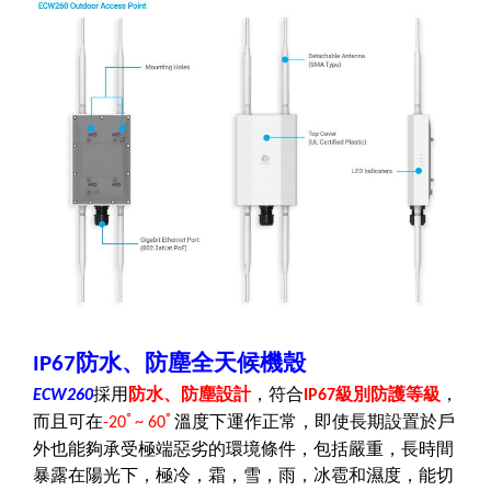
防水、防塵全天候機殼
IP67
採用
防水、防塵設計
，
符合
級別防護等級
，
ECW260
IP67
而且可在
ﾟ
ﾟ
溫度下運作正常，即使長期設置於戶
-20
~ 60
外也能夠承受極端惡劣的環境條件，包括嚴重，長時間
暴露在陽光下，極冷，霜，雪，雨，冰雹和濕度，能切