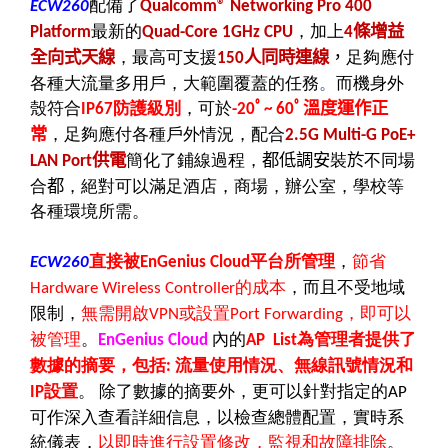
配備了
ECW260
Qualcomm® Networking Pro 400
最新的
，加上
條增益
Platform
Quad-Core 1GHz CPU
4
全向式天線
，最高可支援
人同時連線
，
足夠應付
150
各種大流量多用戶，大範圍覆蓋的任務
。
而機身外
殼符合
防護級別
，可於
ﾟ
ﾟ溫度運作正
IP67
-20
~ 60
常
，足夠應付各種戶外情況，
配合
2.5G
Multi-G PoE+
供電
簡化了鋪線過程，
都低調安
裝
於
不同場
LAN Port
合
都
，絕對可以滿足酒店，商場，辦公室，學校等
各種環境所需。
直接被
平台所管理
，
節省
ECW260
EnGenius Cloud
的成本
，而且不受地域
Hardware Wireless Controller
限制，
無需開啟
或設置
，即可以
VPN
Port Forwarding
被管理
。
內的
為管理者提供了
EnGenius Cloud
AP List
數據的摘要，包括
流量使用情況、無線訊號情況和
:
設置
。
除了數據的摘要外，更可以針對指定的
IP
AP
可作深入查看詳細信息，以檢查總體配置，實時系
統儀表，
以即時進行設置修改，監視和故障排除
。