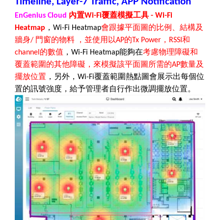
Timeline, Layer-7 Traffic, APP Notification
內置
覆蓋模擬工具
EnGenius Cloud
Wi-Fi
- Wi-Fi
，
會跟據平面圖的比例、結構及
Heatmap
Wi-Fi Heatmap
牆身
門窗的物料
，並使用以
的
，
和
/
AP
Tx Power
RSSI
的數值
，
能夠在
考慮物理障礙和
channel
Wi-Fi Heatmap
覆蓋範圍的其他障礙，來模擬該平面圖所需的
數量及
AP
擺放位置
，另外，
覆蓋範圍熱點圖會展示出每個位
Wi-Fi
置的訊號強度，給予管理者自行作出微調擺放位置。