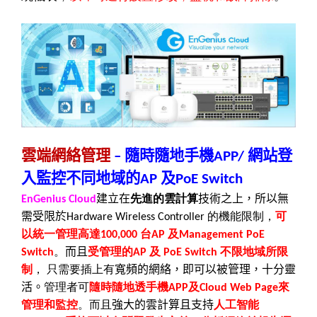
雲端網絡管理
隨時隨地手機
網站登
–
APP/
入監控不同地域的
及
AP
PoE Switch
建立在
先進的雲計算
技術之上，所以無
EnGenius Cloud
需受限於
的機能限制，
可
Hardware Wireless Controller
以統一管理高達
台
及
100,000
AP
Management PoE
。
而且
受管理的
及
不限地域所限
Switch
AP
PoE Switch
制
，
只需要插上有
寬頻的網絡，即可以被管理，十分靈
活。
管理者可
隨時隨地透手機
及
來
APP
Cloud Web Page
管理和監控
。而且
強大的雲計算且支持
人工智能