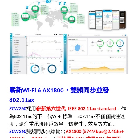
嶄新
，
雙頻同步
並
發
Wi-Fi 6
AX1800
802.11ax
採
用
嶄新第六世代
，
作
ECW260
IEEE 802.11ax standard
為
的
下一代
標
準，
不僅僅關注速
802.11ac
Wi-Fi
802.11ax
度，還注
重承
接
用戶數量
，穩定
性
，
效
益
等方面
。
雙頻同步無線輸出
ECW260
AX1800 (574Mbps
@
2.4Ghz+