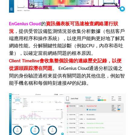
的
資訊儀表板可迅速檢查網絡運行狀
EnGenius Cloud
況
，提供受管設備監測情況並收集分析數據（包括客戶
端應用程序和操作系統），以使用戶能夠更好地了解其
網絡性能。分解關鍵性能診斷（例如
，內存和吞吐
CPU
量），以確定當前網絡問題的根本原因。
會收集整個設備的連線歷史記錄，以便
Client Timeline
從源頭跟踪潛在問題
。
通過分析設備之
EnGenius Cloud
間的身份驗證過程來提供有關問題的其他信息，例如智
能手機名稱和每個時刻連接
的紀錄。
AP