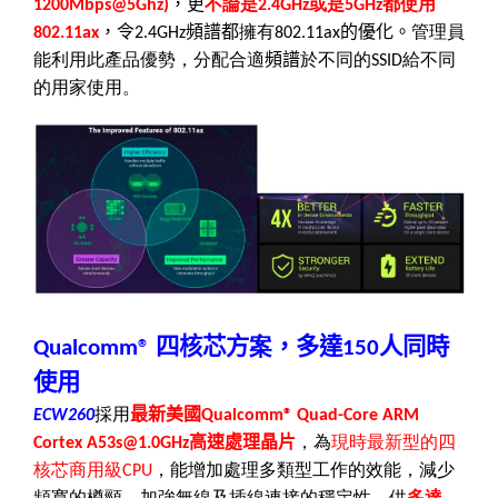
，更
不論是
或是
都使用
1200Mbps
@
5Ghz)
2.4GHz
5GHz
，令
頻譜都
擁有
的優化。
管理員
802.11ax
2.4GHz
802.11ax
能利用此產品優勢，分配合適
頻譜
於不同的
給不同
SSID
的用家使用。
四核芯方
案
，
多達
人同時
Qualcomm®
150
使用
採用
最新美國
ECW260
Qualcomm® Quad-Core ARM
高速處理晶片
，為
現時最新型的四
Cortex A53s
@
1.0GHz
核芯商用級
，能增加處理多類型工作的效能，減少
CPU
頻寬的樽頸，加強無線及插線連接的穩定性，供
多達