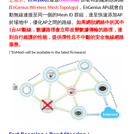
ECW260
Controller
，
就會自
(
EnGenius Wireless Mesh Topology
)
EnGenius APs
動無線連接至同一個的
群組，達至快速添加
Mesh ID
AP
於場地中，優化
之間的路線。
如果網狀網絡中的其中
AP
台
斷線，數據路徑會立即改變數據傳輸的路徑，達
1
AP
到自行維護的性能，提供彈性且不中斷的安全無線網路
服務。
(*EnMesh will be available in the latest ­firmware)