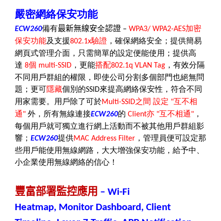
嚴密網絡保安功能
備有
最新無線安
全
認證
加密
ECW260
–
WPA3/ WPA2-AES
保安功能
及支援
驗證
，確保網絡安全；提供簡易
802.1x
網頁式管理介面，只需簡單的設定便能使用；提供高
達
個
，更能
搭配
，有效分隔
8
multi-SSID
802.1q VLAN Tag
不同用戶群組的權限，即使公司分割多個部門也絕無問
題；更可
隱藏
個別的
來提高網絡保安性，符合不同
SSID
用家需要。用戶除了可於
之間
設定
互不相
Multi-SSID
"
通
外，所有無線連接
的
亦
互不相通
，
"
ECW260
Client
"
"
每個用戶就可獨立進行網上活動而不被其他用戶群組影
響；
提供
，管理員便可設定那
ECW260
MAC Address Filter
些用戶能使用無線網路，大大增強保安功能，給予中、
小企業使用無線網絡的信心！
豐富部署監控應用
– Wi-Fi
Heatmap, Monitor Dashboard, Client