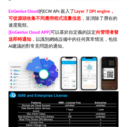
的
嵌入了
，
EnGenius Cloud
EC
W
APs
Layer 7 DPI engine
可從源頭收集不同應用程式流量信息
，並消除了潛在的
速度瓶頸。
可以基於自定義的設定
向管理者發
[EnGenius Cloud APP]
送即時通知
，以識別網絡設備中的任何異常情況，包括
建議的對常見問題的通知。
AI