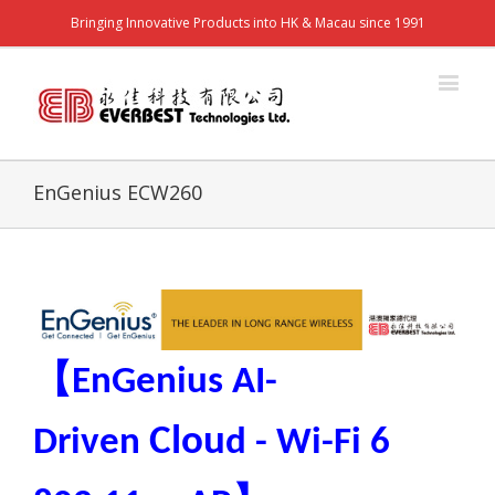
Bringing Innovative Products into HK & Macau since 1991
EnGenius ECW260
【
EnGenius AI-
Clou
Driven
d - Wi-Fi 6