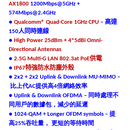
AX1800
1200Mbps
@
5GHz +
574Mbps
@
2.4GHz
高達
●
Qualcomm® Quad-Core 1GHz CPU
–
人同時連線
150
●
High Power 25dBm + 4*5dBi Omni-
Directional Antennas
供電
●
2.5G Multi-G LAN 802.3at PoE
特強防水防塵外殼
●
IP67
● 2x2 + 2x2 Uplink & Downlink MU-MIMO –
比上代
提供高
倍網絡效率
AC
4
同時處理不
● Uplink & Downlink OFDMA –
同用戶的數據包，減少的延遲
提
● 1024-QAM + Longer OFDM symbols –
高
吞吐量，
更短的等待時間
25%