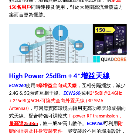
名用戶
同時連接及使用，對於大範圍高流量覆蓋方
150
案而言更為優勝。
增益天線
High Power 25dBm + 4*
使用
條增益全向式天線
，互相分隔擺放，減少
ECW260
4
頻道互相干擾。
採用
2.4G & 5G
ECW260
2*5dBi
@
2.4GHz
可換式全向外置天線
+ 2*5dBi
@
5GHz
(RP-SMA
，可因應實際環境去轉用更高功率天線或指向
Antennas)
式天線。配合
特強可調較式
，
Hi-power RF transmission
最高達
，較一般
高出數倍。
可利用
附
25dBm
AP
ECW260
贈的牆身及柱身安裝套件
，能
安裝於不同的環境設計
，