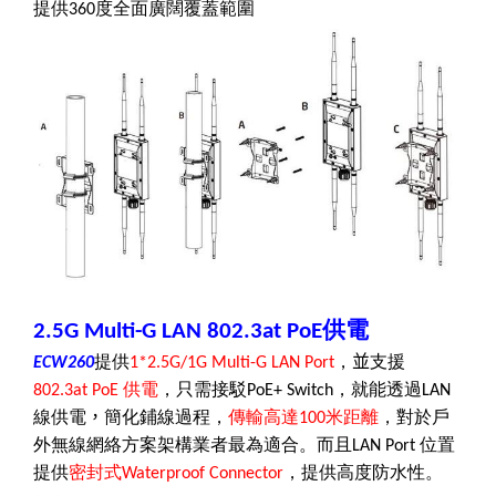
提供
度全面廣闊覆蓋範圍
360
供電
2.5G Multi-G LAN 802.3at PoE
提供
，
並
支援
ECW260
1*2.5G/1G Multi-G LAN Port
供電
，只需接駁
，就能透過
802.3at PoE
PoE+ Switch
LAN
線供電
，
簡化鋪線過程，
傳輸高達
米距離
，
對於戶
100
外無線網絡方案架構業者最為適合。而且
位置
LAN Port
提供
密封式
，提供高度防水性。
Waterproof Connector