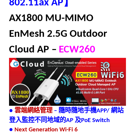
】
802.11ax AP
AX1800 MU-MIMO
EnMesh 2.5G Outdoor
Cloud AP –
ECW260
雲端網絡管理
隨時隨地手機
網站
●
–
APP/
登入監控不同地域的
及
AP
PoE Switch
●
Next Generation Wi-Fi 6