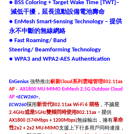
● BSS Coloring + Target Wake Time [TWT]–
減低干擾，延長流動設備電池壽命
提供
● EnMesh Smart-Sensing Technology –
永不中斷的無線網絡
● Fast Roaming/ Band
Steering/ Beamforming Technology
● WPA3 and WPA2-AES Authentication
強勢
推出
嶄新
系列雲端管理
EnGenius
Cloud
802.11ax
AP
-
AX1800 MU-MIMO EnMesh 2.5G Outdoor Cloud
。
AP
<
ECW260
>
採
用
新世代
規格
，
不論是
ECW260
802.11ax Wi-Fi 6
或是
雙頻同時使用
，提
供
2.4GHz
5GHz
802.11ax
無線輸出，擁有
革命
AX1800
(574Mbps + 1200Mbps)
性
支援上下行多用戶同時連接，
2x2 + 2x2 MU-MIMO