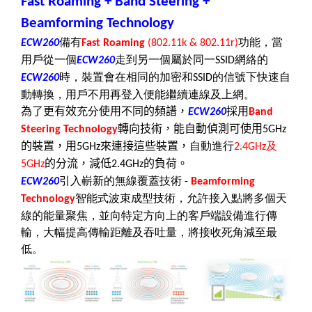
Fast Roaming + Band Steering +
Beamforming Technology
備有
功能，當
ECW260
Fast Roaming
(802.11k & 802.11r)
用戶從一個
走到另一個屬於同一
網絡的
ECW260
SSID
時，裝置會在相同的加密和
的信號下快速自
ECW260
SSID
動轉換，用戶不用再登入便能繼續連線及上網。
為了更有效
充分
使用不同的頻譜，
採用
ECW260
Band
轉向技術，能自動偵測可使用
Steering Technology
5GHz
的裝置，用
來連接這些裝置，
自動進行
及
5GHz
2.4GHz
的分流，減低
的負荷。
5GHz
2.4GHz
引入嶄新的無線覆蓋技術
ECW260
-
Beamforming
智能式波束成型技術，允許接入點將多個天
Technology
線的能量聚焦，並向特定方向上的客戶端設備進行傳
輸，大幅提高傳輸距離及吞吐量，將接收死角減至最
低。