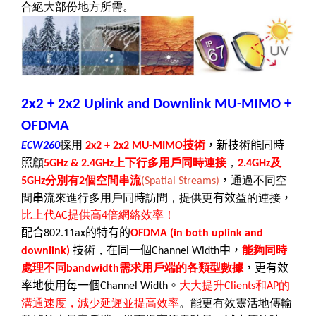
合絕大部份地方所需。
2x2 + 2x2 Uplink and Downlink MU-MIMO +
OFDMA
採用
技
術
，新技
術
能同時
ECW260
2x2 + 2x2 MU-MIMO
照
顧
上下行多用戶同時連接
，
及
5GHz & 2.4GHz
2.4GHz
分別有
個空間串流
，
通過不同空
5GHz
2
(Spatial Streams)
間
串
流來進行多用戶
同時
訪問，提供更
有效
益的連接
，
比上代
提供高
倍網絡效率！
AC
4
配合
的特有的
802.11ax
OFDMA (in both uplink and
技
術，
在同一個
中，
能夠同時
downlink)
Channel Width
處理不同
需求用戶端的各類型數據
，更有效
bandwidth
率地使用每一個
。
大大提升
和
的
Channel Width
Clients
AP
溝通速度，減少延遲並提高效率
。能更有效靈活地傳輸