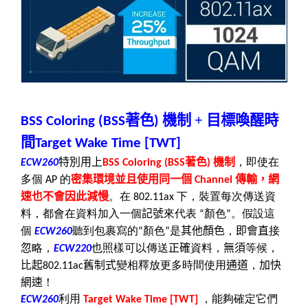
著色
機制
+
目標喚醒時
BSS Coloring (BSS
)
間
Target Wake Time [TWT]
特別用上
著色
機制
，即使在
ECW260
BSS Coloring (BSS
)
多個
的
密集環境並且使用同一個
傳輸，網
AP
Channel
速也不會因此減慢
。在
下，裝置每次傳送資
802.11ax
料，都會在資料加入一個
記號
來代表
顏色
。假設這
“
”
個
聽到包裹寫的
顏色
是
其他顏色
，
即會直
接
ECW260
“
”
忽
略，
也照樣可以傳送
正確
資料，
無須
等候，
ECW220
比起
舊制式
變相釋放更多時間使用
通道
，
加快
802.11ac
網速
！
利用
，能夠確定它們
ECW260
Target Wake Time [TWT]