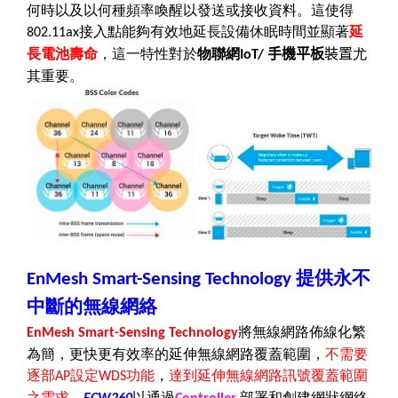
何時以及以何種頻率喚醒以發送或接收資料。這使得
接入點能夠有效地延長設備休眠時間並顯著
延
802.11ax
長電池壽命
，這一特性對於
物聯網
手機平板
裝置
尤
IoT/
其重要。
提供永不
EnMesh Smart-Sensing Technology
中斷的無線網絡
將無線網路佈線化繁
EnMesh Smart-Sensing Technology
為簡，更快更有效率的延伸無線網路覆蓋範圍，
不需要
逐部
設定
功能
，
達到延伸無線網路訊號覆蓋範圍
AP
WDS
之需求
。
以通過
部署和創建網狀網絡