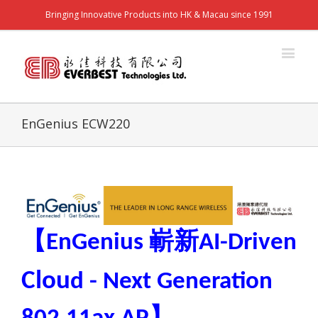
Bringing Innovative Products into HK & Macau since 1991
EnGenius ECW220
【
EnGenius
嶄新
AI-Driven
Clou
d - Next Generation