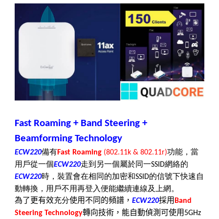
Fast Roaming + Band Steering +
Beamforming Technology
備有
功能，當
ECW220
Fast Roaming
(802.11k & 802.11r)
用戶從一個
走到另一個屬於同一
網絡的
ECW220
SSID
時，裝置會在相同的加密和
的信號下快速自
ECW220
SSID
動轉換，用戶不用再登入便能繼續連線及上網。
為了更有效
充分
使用不同的頻譜，
採用
ECW220
Band
轉向技術，能自動偵測可使用
Steering Technology
5GHz