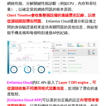
網絡性能。分解關鍵性能診斷（例如
，內存和吞吐
CPU
量），以確定當前網絡問題的根本原因。
會收集整個設備的連線歷史記錄，以便
Client Timeline
從源頭跟踪潛在問題
。
通過分析設備之
EnGenius Cloud
間的身份驗證過程來提供有關問題的其他信息，例如智
能手機名稱和每個時刻連接
的紀錄。
AP
的
嵌入了
，可
EnGenius Cloud
EC APs
Layer 7 DPI engine
從源頭收集不同應用程式流量信息
，並消除了潛在的速
度瓶頸。
可以基於自定義的設定
向管理者發
[EnGenius Cloud APP]
送即時通知
，以識別網絡設備中的任何異常情況，包括