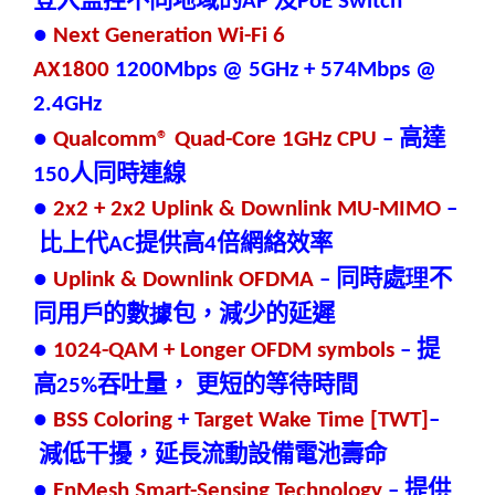
登入監控不同地域的
及
AP
PoE Switch
●
Next Generation Wi-Fi 6
AX1800
1200Mbps @ 5GHz + 574Mbps @
2.4GHz
高達
●
Qualcomm® Quad-Core 1GHz CPU
–
人同時連線
150
●
2x2 + 2x2 Uplink & Downlink MU-MIMO
–
比上代
提供高
倍網絡效率
AC
4
同時處
理
不
●
Uplink & Downlink OFDMA
–
同用
戶
的數
據
包，減少的延遲
提
●
1024-QAM + Longer OFDM symbols
–
高
吞吐量，
更短的等待時間
25%
●
BSS Coloring
+
Target Wake Time [TWT]
–
減低干擾，延長流動設備電池壽命
提供
●
EnMesh Smart-Sensing Technology
–