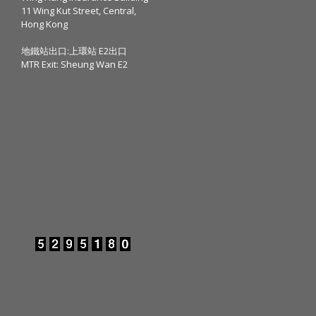
11 Wing Kut Street, Central,
Hong Kong
地鐵站出口:上環站 E2出口
MTR Exit: Sheung Wan E2