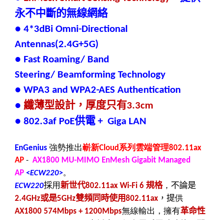
永不中斷的無線網絡
● 4*3dBi Omni-Directional
Antennas(2.4G+5G)
● Fast Roaming/ Band
Steering/ Beamforming Technology
● WPA3 and WPA2-AES Authentication
纖薄型設計，厚度只有
●
3.3cm
供電
● 802.3af PoE
+ Giga LAN
強勢
推出
嶄新
系列雲端管理
EnGenius
Cloud
802.11ax
AP
-
AX1800 MU-MIMO EnMesh Gigabit Managed
。
AP
<
ECW220
>
採
用
新世代
規格
，
不論是
ECW220
802.11ax Wi-Fi 6
或是
雙頻同時使用
，提
供
2.4GHz
5GHz
802.11ax
無線輸出，擁有
革命性
AX1800 574Mbps + 1200Mbps