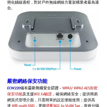
簡化鋪線過程，對於戶外無線網絡方案架構業者最為適
合。
嚴密網絡保安功能
備有
最新無線安
全
認證
加密
ECW220
–
WPA3/ WPA2-AES
保安功能
及支援
驗證
，確保網絡安全；提供簡易
802.1x
網頁式管理介面，只需簡單的設定便能使用；提供高
達
個
，更能
搭配
，有效分隔
8
multi-SSID
802.1q VLAN Tag