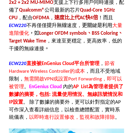
支援上下行多用戶同時連接，配
2x2 + 2x2 MU-MIMO
備了
公司最新的芯片
Qualcomm®
Quad-Core 1GHz
，
配合
，
速度比上代
快
倍
！
而
且
CPU
OFDMA
AC
4
不再僅僅
提升無線
速度，
更關
鍵
是利用
大量
ECW220
進階優化
，如
、
、
Longer OFDM symbols
BSS Coloring
，來達至更穩定，更高效率，低的
Target Wake Time
干擾
的
無線連接
。
直接被
平台所管理
，
節省
ECW220
EnGenius Cloud
的成本
，而且不受地域
Hardware Wireless Controller
限制，
無需開啟
或設置
，即可以
VPN
Port Forwarding
被管理
。
內的
為管理者提供了
EnGenius Cloud
AP List
數據的摘要，包括
流量使用情況、無線訊號情況和
:
設置
。
除了數據的摘要外，更可以針對指定的
IP
AP
可作深入查看詳細信息，以檢查總體配置，實時系
統儀表，
以即時進行設置修改，監視和故障排除
。