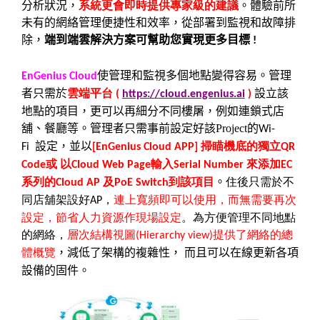
分析狀況，
系統更會即時提供專家級的建議
。體驗前所
未有的網絡管理便捷性和效率，從部署到監視和故障排
除，
端到端雲解決方案可幫助您實現更多目標
!
使管理和監視多個地點變得容易。管理
EnGenius Cloud
者只需於
雲端平台
設立該
(
https://cloud.engenius.ai
)
地點的項目，更可以再細分不同樓屠，例如連鎖式店
舖、餐廳等。管理者只需事前設定好該
Project
的
Wi-
設定，並以
掃瞄機底的獨立
Fi
[EnGenius Cloud APP]
QR
或
以
輸入
來添加
Code
Cloud Web Page
Serial Number
EC
系列的
及
到該項目
。
住後只需於不
Cloud AP
PoE Switch
同店舖架設好
，
連上寬頻即可以使用，而無需要再次
AP
設定，節省人力資源作現場設定
。為方便管理不同地點
的網絡，
層次結構視圖
提供了網絡的總
(Hierarchy view)
體概覽
，減低了架構的複雜性，
而且可以在線更新各項
設備的固件。