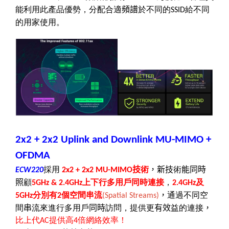
能利用此產品優勢，分配合適
頻譜
於不同的
給不同
SSID
的用家使用。
2x2 + 2x2 Uplink and Downlink MU-MIMO +
OFDMA
採用
技
術
，新技
術
能同時
ECW220
2x2 + 2x2 MU-MIMO
照
顧
上下行多用戶同時連接
，
及
5GHz & 2.4GHz
2.4GHz
分別有
個空間串流
，
通過不同空
5GHz
2
(Spatial Streams)
間
串
流來進行多用戶
同時
訪問，提供更
有效
益的連接
，
比上代
提供高
倍網絡效率！
AC
4