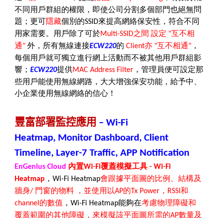
不同用戶群組的權限，即使公司分割多個部門也絕無問
題；更可
隱藏
個別的
來提高網絡保安性，符合不同
SSID
用家需要。用戶除了可於
之間
設定
互不相
Multi-SSID
"
通
外，所有無線連接
的
亦
互不相通
，
"
ECW220
Client
"
"
每個用戶就可獨立進行網上活動而不被其他用戶群組影
響；
提供
，管理員便可設定那
ECW220
MAC Address Filter
些用戶能使用無線網路，大大增強保安功能，給予中、
小企業使用無線網絡的信心！
豐富部署監控應用
– Wi-Fi
Heatmap, Monitor Dashboard, Client
Timeline, Layer-7 Traffic, APP Notification
內置
覆蓋模擬工具
EnGenius Cloud
Wi-Fi
- Wi-Fi
，
會跟據平面圖的比例、結構及
Heatmap
Wi-Fi Heatmap
牆身
門窗的物料
，並使用以
的
，
和
/
AP
Tx Power
RSSI
的數值
，
能夠在
考慮物理障礙和
channel
Wi-Fi Heatmap
覆蓋範圍的其他障礙，來模擬該平面圖所需的
數量及
AP