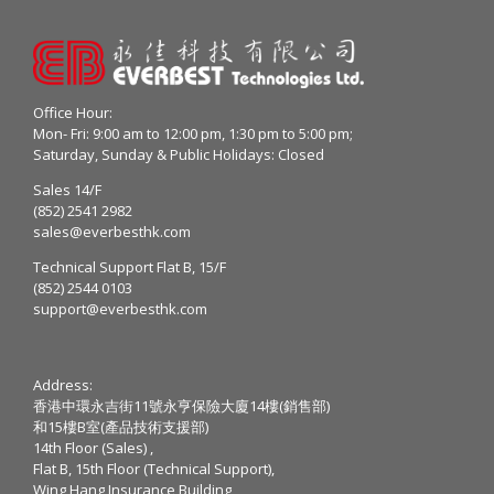
Office Hour:
Mon- Fri: 9:00 am to 12:00 pm, 1:30 pm to 5:00 pm;
Saturday, Sunday & Public Holidays: Closed
Sales 14/F
(852) 2541 2982
sales@everbesthk.com
Technical Support Flat B, 15/F
(852) 2544 0103
support@everbesthk.com
Address:
香港中環永吉街11號永亨保險大廈14樓(銷售部)
和15樓B室(產品技術支援部)
14th Floor (Sales) ,
Flat B, 15th Floor (Technical Support),
Wing Hang Insurance Building