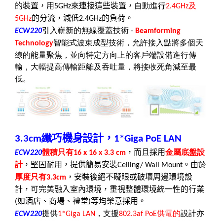
的裝置，用
來連接這些裝置，
自動進行
及
5GHz
2.4GHz
的分流，減低
的負荷。
5GHz
2.4GHz
引入嶄新的無線覆蓋技術
ECW220
-
Beamforming
智能式波束成型技術，允許接入點將多個天
Technology
線的能量聚焦，並向特定方向上的客戶端設備進行傳
輸，大幅提高傳輸距離及吞吐量，將接收死角減至最
低。
纖巧
機身
設計
，
3.3cm
1*Giga PoE LAN
體積只有
，而且採用
金屬底盤設
ECW220
16 x 16 x 3.3 cm
計
，堅固耐用，提供簡易安裝
。由
於
Ceiling/ Wall Mount
厚度只有
，安裝後絕不礙眼或破壞周邊環境設
3.3cm
計，可完美融入室內環境，重視整體環境統一性的行業
如酒店、商場、禮堂
等均樂意採用。
(
)
提供
，支援
供電的
設計亦
ECW220
1*Giga LAN
802.3af PoE