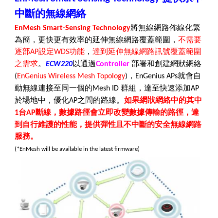
中斷的無線網絡
將無線網路佈線化繁
EnMesh Smart-Sensing Technology
為簡，更快更有效率的延伸無線網路覆蓋範圍，
不需要
逐部
設定
功能
，
達到延伸無線網路訊號覆蓋範圍
AP
WDS
之需求
。
以通過
部署和創建網狀網絡
ECW220
Controller
，
就會自
(
EnGenius Wireless Mesh Topology
)
EnGenius APs
動無線連接至同一個的
群組，達至快速添加
Mesh ID
AP
於場地中，優化
之間的路線。
如果網狀網絡中的其中
AP
台
斷線，數據路徑會立即改變數據傳輸的路徑，達
1
AP
到自行維護的性能，提供彈性且不中斷的安全無線網路
服務。
(*EnMesh will be available in the latest ­firmware)