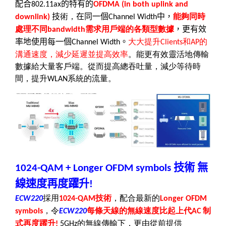
配合
的特有的
802.11ax
OFDMA (in both uplink and
技
術，
在同一個
中，
能夠同時
downlink)
Channel Width
處理不同
需求用戶端的各類型數據
，更有效
bandwidth
率地使用每一個
。
大大提升
和
的
Channel Width
Clients
AP
溝通速度，減少延遲並提高效率
。能更有效靈活地傳輸
數據給大量客戶端。從而提高總吞吐量，減少等待時
間，提升
系統的流量。
WLAN
技術
無
1024-QAM + Longer OFDM symbols
線速度再度躍升
!
採用
技術
，配合最新的
ECW220
1024-QAM
Longer OFDM
，令
每條天線的無線速度比起上代
制
symbols
ECW220
AC
式再度躍升
的無線傳輸下，更由從前提供
!
5GHz