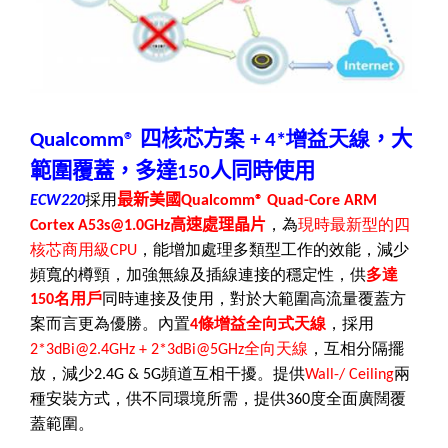
四核芯方
案
增益天線
，大
Qualcomm®
+ 4*
範圍覆蓋，
多達
人同時使用
150
採用
最新美國
ECW220
Qualcomm® Quad-Core ARM
高速處理晶片
，為
現時最新型的四
Cortex A53s
@
1.0GHz
核芯商用級
，能增加處理多類型工作的效能，減少
CPU
頻寬的樽頸，加強無線及插線連接的穩定性，供
多達
名用戶
同時連接及使用，對於大範圍高流量覆蓋方
150
案而言更為優勝。內置
條增益全向式天線
，
採用
4
全向天線
，互相分隔擺
2*3dBi
@
2.4GHz + 2*3dBi
@
5GHz
放，減少
頻道互相干擾。
提供
兩
2.4G & 5G
Wall-/ Ceiling
種安裝方式，供不同環境所需，提供
度全面廣闊覆
360
蓋範圍。