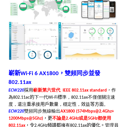
嶄新
，
雙頻同步
並
發
Wi-Fi 6
AX1800
802.11ax
採
用
嶄新第六世代
，
作
ECW220
IEEE 802.11ax standard
為
的
下一代
標
準，
不僅僅關注速
802.11ac
Wi-Fi
802.11ax
度，還注
重承
接
用戶數量
，穩定
性
，
效
益
等方面
。
雙頻同步無線輸出
ECW220
AX1800 (574Mbps
@
2.4Ghz+
，更
不論是
或是
都使用
1200Mbps
@
5Ghz)
2.4GHz
5GHz
，令
頻譜都
擁有
的優化。
管理員
802.11ax
2.4GHz
802.11ax