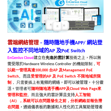
雲端網絡管理
隨時隨地手機
網站登
–
APP/
入監控不同地域的
及
AP
PoE Switch
建立在
先進的雲計算
技術之上，所以無
EnGenius Cloud
需受限於
的機能限制，
可
Hardware Wireless Controller
以統一管理高達
台
及
100,000
AP
Management PoE
。
而且
受管理的
及
不限地域所限
Switch
AP
PoE Switch
制
，
只需要插上有
寬頻的網絡，即可以被管理，十分靈
活。
管理者可
隨時隨地透手機
及
來
APP
Cloud Web Page
管理和監控
。而且
強大的雲計算且支持
人工智能
（
），系統可以在問題發生之前，分析網絡並報告潛
AI
在問題
，通過儀表板的數據和人性化的工具幫助管理者