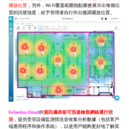
擺放位置
，另外，
覆蓋範圍熱點圖會展示出每個位
Wi-Fi
置的訊號強度，給予管理者自行作出微調擺放位置。
的
資訊儀表板可迅速檢查網絡運行狀
EnGenius Cloud
況
，提供受管設備監測情況並收集分析數據（包括客戶
端應用程序和操作系統），以使用戶能夠更好地了解其