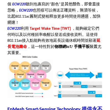
個
聽到包裹寫的
顏色
是
其他顏色
，
即會直
接
ECW220
“
”
忽
略，
也照樣可以傳送
正確
資料，
無須
等候，
ECW220
比起
舊制式
變相釋放更多時間使用
通道
，
加快
802.11ac
網速
！
利用
，能夠確定它們
ECW220
Target Wake Time [TWT]
何時以及以何種頻率喚醒以發送或接收資料。這使得
接入點能夠有效地延長設備休眠時間並顯著
延
802.11ax
長電池壽命
，這一特性對於
物聯網
手機平板
裝置
尤
IoT/
其重要。
提供永不
EnMesh Smart-Sensing Technology