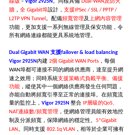
線版
。同樣具備
及防火
–
Vigor 2925N
Dual-WAN
牆
，
全
埠
設計，
Gigabit
支援IPSec / SSL / PPTP /
。配備
頻寬管理
及
上網內容管理
L2TP
VPN Tunnel
功能，更加支援一系列無線管理及保安功能，令
所有網絡連線都能更具系統地管理。
支援
Dual Gigabit WAN
failover & load balancing
內建
，每個
Vigor 2925N
2個 Gigabit WAN Ports
埠都可連接不同的網絡供應商，達至提升網
WAN
速之效用；同時系統
支援策略式負載平衡、備援
功能
，縱使其中一個網絡供應商發生任何問題，
亦能自動將頻寬引導至正常的連接埠。在頻寬流
量的監控上，
整合
層級的
、
Vigor 2925N
IP
QoS
連線數
頻寬管理
，使網絡管理員能有效地控
NAT
/
制及分派頻寬，保障網絡的穩定性。
5*Gigabit
。同時支援
，相等於企業可擁有
LAN
802.1q VLAN