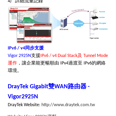
詳細流量記錄
4)
同步支援
IPv6 / v4
支援
及
Vigor 2925N
IPv6 / v4 Dual Stack
Tunnel Mode
運作
，讓企業能更暢順由
過渡至
的網絡
IPv4
IPv6
環境。
雙
路由器
DrayTek Gigabit
WAN
-
Vigor2925N
DrayTek Website:
http://www.draytek.com.tw