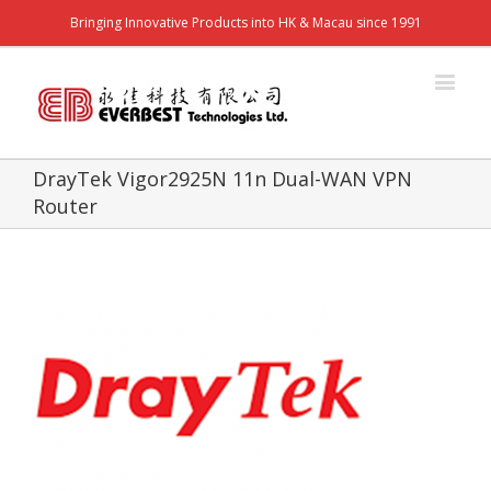
Bringing Innovative Products into HK & Macau since 1991
DrayTek Vigor2925N 11n Dual-WAN VPN
Router