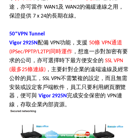
途，亦可當作
及
的備緩連線之用，
WAN1
WAN2
保證提供
的長期在線。
7 x 24
50*VPN Tunnel
配備
功能，支援
條
通道
Vigor 2925N
VPN
50
VPN
同時運作
，想進一步對加密有要
(IPSec/PPTP/L2TP)
求的公司，亦可選擇時下最方便安全的
SSL VPN
最多
條連線
，主要針對企業的遠端遠線及經常
(
25
)
公幹的員工，
不需繁複的設定，而且無需
SSL VPN
安裝或設定客戶端軟件，員工只要利用網頁瀏覽
器，便可與
完成安全保密的
連
Vigor 2925N
VPN
線，存取企業內部資源。