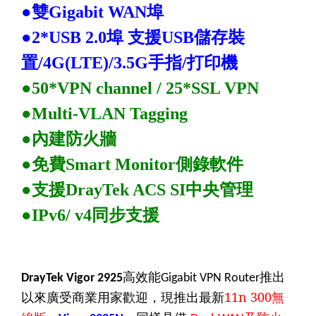
●
雙
Gigabit WAN
埠
●2*USB 2.0
埠
支援
USB
儲存裝
置
/
4G
(LTE)/
3.5G
手指
/
打印機
●50*VPN channel / 25*SSL VPN
●Multi-VLAN Tagging
●
內建防火牆
●
免費
Smart Monitor
側錄軟件
●
支援
DrayTek ACS SI
中央管理
●IPv6/ v4
同步支援
DrayTek Vigor 2925
高效能Gigabit VPN Router推出
，現推出最新
11n 300無
以來廣受商業用家歡迎