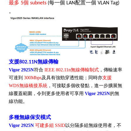
最多
個
每一個
配置一個
5
subnets
(
LAN
VLAN Tag)
。
支援
802.11N
無線傳輸
Vigor 2925N
符合
IEEE 802.11n
無線傳輸制式
，傳輸速率
可達到
300Mbps
及具有強勁穿透性能；同時亦
支援
WDS
無線橋接系統
，可接駁多個收發點，進一步擴展無
線覆蓋範圍，
令到更多使用者可享用
Vigor 2925N
的無
線功能。
多種無線保安模式
Vigor 2925N
可建多組
SSID
以分隔多組無線使用者，不