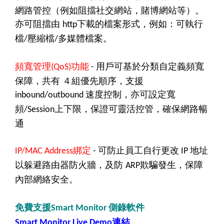
網路管控（例如阻擋社交網站，賭博網站等）。
亦可阻擋由
下載的檔案形式，例如：可執行
http
檔
壓縮檔
多媒體檔案。
/
/
頻寬管理
功能
用戶可基於分類自定義頻寬
(QoS)
-
保障，共有 ４組優先順序，支援
速度控制，亦可設定寬
inbound/outbound
頻
上下限，保證可靈活控管，確保網路暢
/Session
通
綁定
可防止員工自行更改
地址
IP/MAC Address
-
IP
以躲避路由器防火牆，及防
欺騙發生，保障
ARP
內部網絡安全。
免費支援
側錄軟件
Smart Monitor
連結
Smart Monitor Live Demo