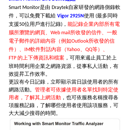
是由
自家研發的網路側錄軟
Smart Monitor
Draytek
件，可以免費下載給
使用
最多同時
Vigor 2925N
(
支援
位用戶進行記錄
，
能記錄企業內部所有電
50
)
腦所瀏覽的網頁、
所收發的信件、一般
Web mail
電子郵件的詳細內容（例如
所收發的信
Outlook
件）、
軟件對話內容（
、
等
）、
IM
Yahoo
QQ
的上下傳資訊和檔案
，可用來遏止員工於上
FTP
班時間利用企業之網路資源，從事私人活動，有
效提昇工作效率。
更設有今日記錄，立即顯示當日該使用者的所有
網路活動。
管理者可依據使用者名單找到特定使
用者，了解其上網活動
，也可依服務名稱搜尋各
項服務記錄，了解哪些使用者使用該項服務，可
大大減少搜尋的時間。