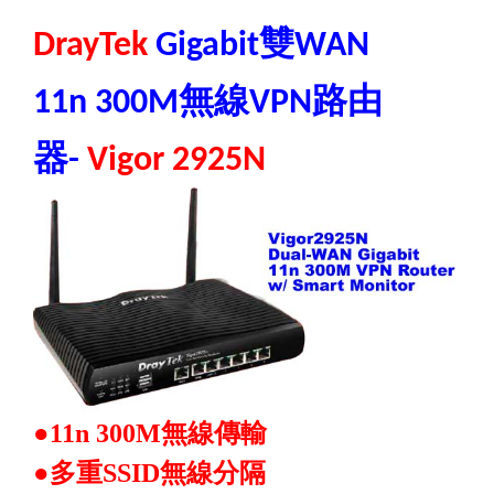
雙
DrayTek
Gigabit
WAN
路由
11n 300M無線VPN
器
-
Vigor 2925N
●11n
300M
無線傳輸
●
多重
SSID
無線分隔