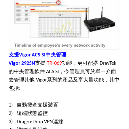
支援
中央管理
Vigor ACS SI
支援
功能，更可配搭
Vigor 2925N
TR-069
DrayTek
的中央管理軟件
，令管理員可於單一介面
ACS SI
去管理其他
系列的產品及享大量功能，其中
Vigor
包括
:
自動搜查支援裝置
1)
遠端狀態監控
2)
連線
3)
Drag-n-Drop VPN