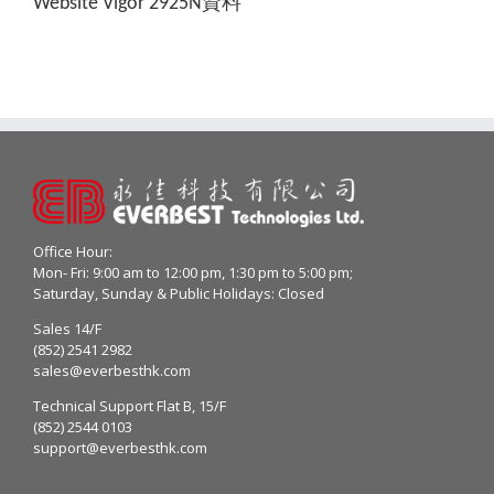
Website Vigor 2925N資料
Office Hour:
Mon- Fri: 9:00 am to 12:00 pm, 1:30 pm to 5:00 pm;
Saturday, Sunday & Public Holidays: Closed
Sales 14/F
(852) 2541 2982
sales@everbesthk.com
Technical Support Flat B, 15/F
(852) 2544 0103
support@everbesthk.com