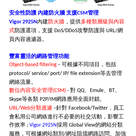
安全性防護
內建防火牆
支援
管理
CSM
內建
防火牆
，提供
多種類層級與內容
Vigor 2925N
式
防護選項，支援
攻擊防護與
網
DoS/DDoS
URL/
頁內容過濾器。
豐富靈活的網路管理功能
可根據不同項目，包括
Object-based filtering
–
等去管理
protocol/ service/ port/ IP/ file extension
網絡流量。
數位內容安全管理
對
、
、
、
(CSM)
-
QQ
Emule
BT
等各類
網路應用全面封鎖。
Skype
P2P/IM
分類過濾
針對
，員工
URL/Web
–
Facebook/Twitter
會私用公司網絡進行不必要的社交活動，影響工
作效率
;
Vigor 2925N
採用 Global View的網站分類
可根據網站類別
網址阻擋網路訪問、加強
，
服務
/