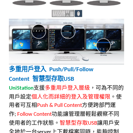
多重用戶登入
Push/Pull/Follow
智慧型存取
Content
USB
支援
多重用戶登入層級
，可為不同的
UniStation
用戶設定
個人化而詳細的登入及管理權限
。使
用者可互相
方便跨部門運
Push & Pull Content
作
功能讓管理層輕鬆觀察不同
;
Follow Content
使用者的工作狀態。
智慧型存取
讓用戶安
USB
全地於一台
上下載檔案同時，能夠控制
server