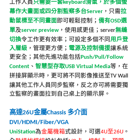
工作人員
只需要一套
滑鼠，於多個螢
keyboard
幕作大畫面或四分割監察多台
，只需
拉
Server
動鼠標至不同畫面
即可輕鬆控制；
備有
選
OSD
單
及
，使用感更佳；
無縫
server preview
server
切換
令工作更有效率；可設定多個不同
用戶登
入層級
，管理更方便；
電源及控制備援
讓系統
更安全；其他先進功能包括
Push/Pull/Follow
、
智慧型存取
等，在
Content
USB Virtual Media
拼接屏顯示時，更可將不同影像推送至
TV Wall
讓其他工作人員同步監察，反之亦可將需要獨
立監察的畫面拉到自己桌上的顯示屏。
高達
金屬
多介面
26U
Chassis
DVI/HDMI/Fiber/VGA
為
金屬機箱
式設計，可選
至
。
UniStation
4U
26U