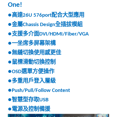
One!
高達
配合大型應用
●
26U 576port
金屬
全插拔模組
●
Chassis Design
支援多介面
●
DVI/HDMI/Fiber/VGA
一坐席多屏幕架構
●
無縫切換使用感更佳
●
鼠標滑動切換控制
●
選單方便操作
●
OSD
多重用戶登入層級
●
●
Push/Pull/Follow Content
智慧型存取
●
USB
電源及控制備援
●