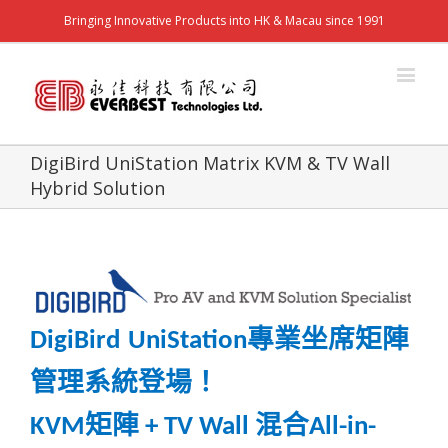
Bringing Innovative Products into HK & Macau since 1991
DigiBird UniStation Matrix KVM & TV Wall
Hybrid Solution
專業坐席矩陣
DigiBird
UniStation
管理系統登場！
矩陣
混合
KVM
+ TV Wall
All-in-