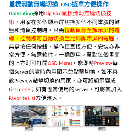
鼠標滑動無縫切換
選單方便操作
OSD
採用
鼠標滑動無縫切換技
UniStation
DigiBird
術
，用家在多個顯示屏切換多個不同電腦的鍵
盤和滑鼠控制時，只需
拉動鼠標至顯示屏的邊
緣，控制即可自動切換至比鄰顯示屏的電腦
，
無需按任何按鈕，操作更直接方便。安裝亦非
常方便，無需軟件，一插即用。單點每個畫面
的上方則可打開
，能即時
每
OSD Menu
Preview
個
的實時內用顯示並點擊切換，如不喜
Server
歡
點擊切換的用家，亦可將顯示變成
Preview
；如有恆常使用的
，可將其加入
List mode
server
方便進入。
Favorite List