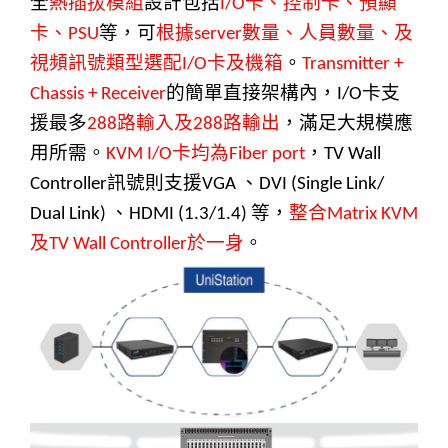
全
熱插拔模組
設計包括
卡、控制卡、預顯
I/O
卡、
等，可
根據
數量、人員數量、及
PSU
server
視頻訊號類型選配
卡及機箱
。
I/O
Transmitter +
的簡單直接架構內，
卡支
Chassis + Receiver
I/O
援最多
路輸入及
路輸出
，滿足大規模應
288
288
用所需。
卡均為
，
KVM I/O
Fiber port
TV Wall
訊號則支援
、
Controller
VGA
DVI (Single Link/
、
等，
整合
Dual Link)
HDMI (1.3/1.4)
Matrix KVM
及
於一身
。
TV Wall Controller