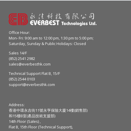
Office Hour:
Mon- Fri: 9:00 am to 12:00 pm, 1:30 pm to 5:00 pm;
Saturday, Sunday & Public Holidays: Closed
Sales 14/F
(852) 2541 2982
sales@everbesthk.com
Technical Support Flat B, 15/F
(852) 2544 0103
support@everbesthk.com
Address:
香港中環永吉街11號永亨保險大廈14樓(銷售部)
和15樓B室(產品技術支援部)
14th Floor (Sales) ,
Flat B, 15th Floor (Technical Support),