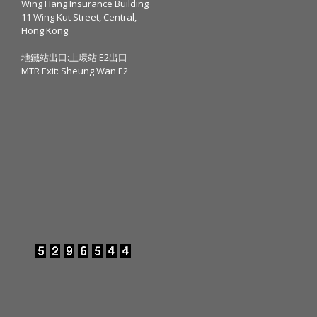
Wing Hang Insurance Building
11 Wing Kut Street, Central,
Hong Kong
地鐵站出口:上環站 E2出口
MTR Exit: Sheung Wan E2