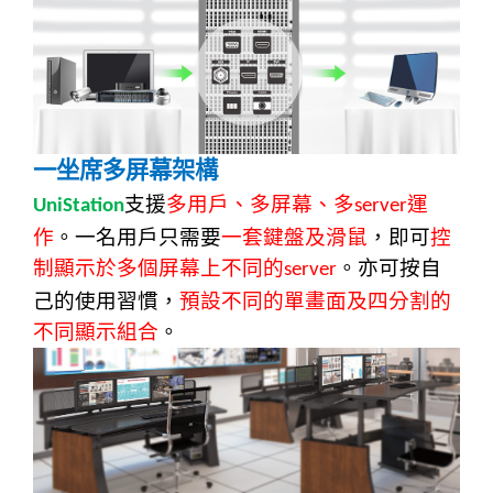
一坐席多屏幕架構
支援
多用戶、多屏幕、多
運
UniStation
server
作
。一名用戶只需要
一套鍵盤及滑鼠
，即可
控
制顯示於多個屏幕上不同的
。亦可按自
server
己的使用習慣，
預設不同的單畫面及四分割的
不同顯示組合
。