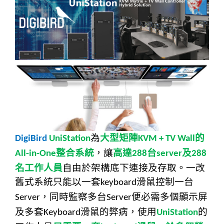
為
大型矩陣
的
DigiBird
UniStation
KVM + TV Wall
整合系統
，讓
高達
台
及
All-in-One
288
server
288
名工作人員
自由於架構底下連接及存取。一改
舊式系統只能以一套
滑鼠控制一台
keyboard
，同時監察多台
便必需多個顯示屏
Server
Server
及多套
滑鼠的弊病，使用
的
Keyboard
UniStation