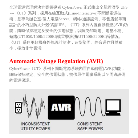
全球電源管理解決方案領導者
CyberPower
正式推出全新經濟型
UPS
---
《
UT
》系列，採用在線互動式
(Line-Interactive)
不間斷電源技
術，是專為辦公室
/
個人電腦
Server
、網絡
/
通訊設備、零售店舖等而
設計的小巧型防火外殼保護
UPS
。《
UT
》系列內置自動穩壓
(AVR)
功
能，隨時保持穩定及安全的供電狀態，以防突然斷電、電壓不穩、
短路
(UT1050/1500/2200EI)
或雷擊浪湧
(UT1500/2200EI)
等情況。
《
UT
》系列兩款機身外觀設計簡潔，造型堅固、靜音運作且體積
小，擺放非常靈活
!
Automatic Voltage Regulation (AVR)
CyberPower
《
UT
》系列不間斷電源系統內置自動穩壓
(AVR)
功能，
隨時保持穩定、安全的供電狀態，提供最佳電腦系統以至周邊設備
的電源保護。