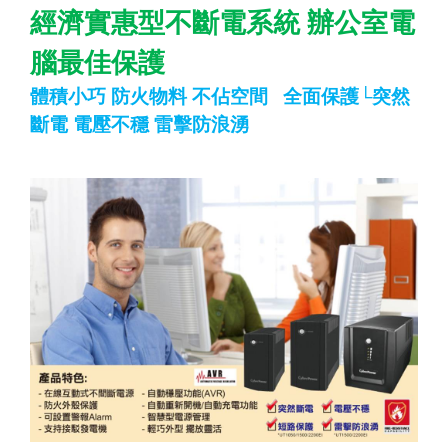
經濟實惠型不斷電系統
辦公室電
腦最佳保護
體積小巧
防火物料
不佔空間
全面保護
└
突然
斷電
電壓不穩
雷擊防浪湧