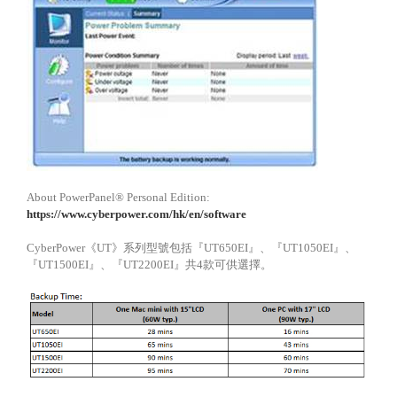
About PowerPanel® Personal Edition:
https://www.cyberpower.com/hk/en/software
CyberPower
《
UT
》系列型號包括『
UT650EI
』、『
UT1050EI
』、
『
UT1500EI
』、『
UT2200EI
』共
4
款可供選擇。