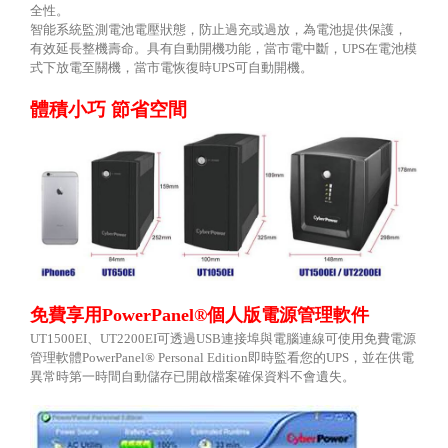
全性。
智能系統監測電池電壓狀態，防止過充或過放，為電池提供保護，
有效延長整機壽命。具有自動開機功能，當市電中斷，
UPS
在電池模
式下放電至關機，當市電恢復時
UPS
可自動開機。
體積小巧
節省空間
免費享用
PowerPanel®
個人版電源管理軟件
UT1500EI
、
UT2200EI
可透過
USB
連接埠與電腦連線可使用免費電源
管理軟體
PowerPanel® Personal Edition
即時監看您的
UPS
，並在供電
異常時第一時間自動儲存已開啟檔案確保資料不會遺失。