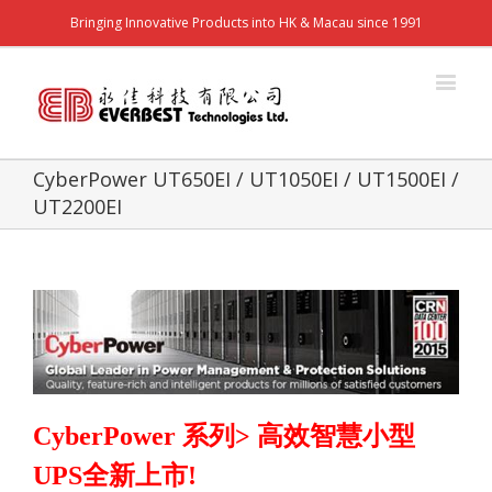
Bringing Innovative Products into HK & Macau since 1991
CyberPower UT650EI / UT1050EI / UT1500EI /
UT2200EI
CyberPower
系列
>
高效智慧小型
UPS
全新上市
!