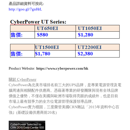
產品詳細資料可按此
:
http://goo.gl/7gnHrL
Product Website:
https://www.cyberpower.com/hk
關於
CyberPower
CyberPower
為北美市場排名前三大的
UPS
品牌，是專業電源管理及電
腦周邊與相關配件供應商。憑藉著專業的研發團隊與現有全球品牌
價值之優勢，不僅在美國與歐洲市場取得亮眼的成績外，也是目前
市場上最有競爭力的全方位電源管理保護領導品牌。
CyberPower
實力穩固，三度榮登美國
CRN
雜誌「
2015
年資料中心百
強｣
(
基礎設備供應商前
20
名
)