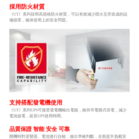
採用防火材質
《
UT
》系列採用高規格防火材質，可以有效減少因火災所造成的設
備損害，確保使用上的安全問題。
支持搭配發電機使用
《
UT
》系列
UPS
可接受發電機輸出電能，維持市電模式供電，減少
電池放電，延長
UPS
使用時間。
品質保證
智能
安全
可靠
開機時對逆變器、電池進行自檢，做出準確判斷，全面提升負載安