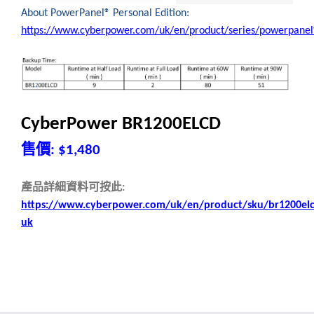
About PowerPanel® Personal Edition:
https://www.cyberpower.com/uk/en/product/series/powerpan
CyberPower BR1200ELCD
售價
: $1,480
產品詳細資料可按此
:
https://www.cyberpower.com/uk/en/product/sku/br1200elc
uk