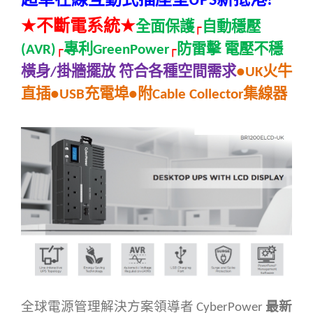
UPS
!
★
★
不斷電系統
全面保護
自動穩壓
┌
專利
防雷擊
電壓不穩
(AVR)
┌
GreenPower
┌
橫身
掛牆擺放
符合各種空間需求
火牛
/
●UK
直插
充電埠
附
集線器
●USB
●
Cable Collector
全球電源管理解決方案領導者
最新
CyberPower