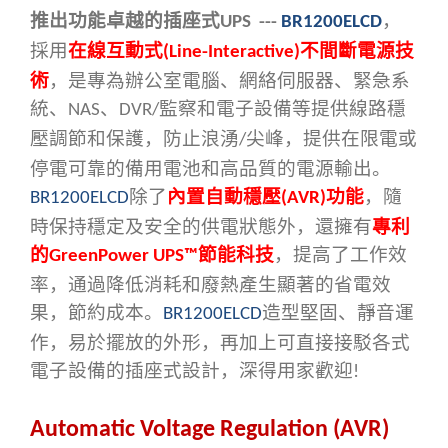
推出
功能卓越的
插座式
，
UPS ---
BR1200ELCD
採用
在線互動式
不間斷電源技
(Line-Interactive)
術
，是專為辦公室電腦、網絡伺服器、
緊急系
統
、
、
監察
和電子設備等提供線路穩
NAS
DVR/
壓調節和保護，防止浪湧
尖峰，提供在限電或
/
停電可靠的備用電池和高品質的電源
輸出
。
除了
內置自動穩壓
功能
，隨
BR1200ELCD
(AVR)
時保持穩定及安全的供電狀態外，還擁有
專利
的
節能科技
，提高了工作效
GreenPower UPS™
率，通過降低
消
耗和廢熱產生顯著
的省電效
果
，節約
成本
。
造型堅固、靜音運
BR1200ELCD
作，易於擺放的外形，再加上
可
直接接駁各式
電子設備的插座式設計，
深得用家歡迎
!
Automatic Voltage Regulation (AVR)