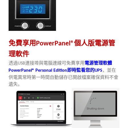
免費
享
用
個人
版電源管
PowerPanel®
理軟件
透過
連接埠與電腦連線可免費
享
用
電源管理軟體
USB
即時監看您的
，並在
PowerPanel® Personal Edition
UPS
供電異常時第一時間自動儲存已開啟檔案確保資料不會
遺失。