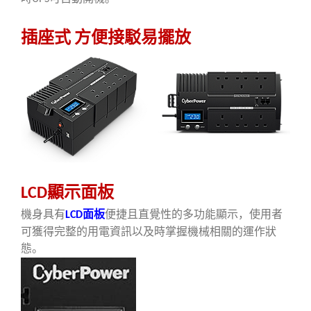
插座式
方便接駁易擺放
顯示面板
LCD
機身具有
面板
便捷且直覺性的多功能顯示
，
使用者
LCD
可獲得完整的用電資訊以及時掌握機械相關的運作狀
態
。