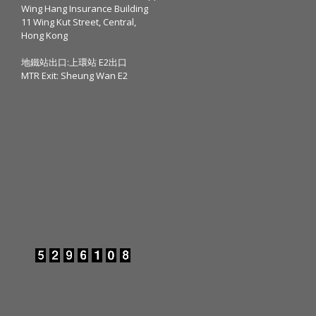
Wing Hang Insurance Building
11 Wing Kut Street, Central,
Hong Kong
地鐵站出口:上環站 E2出口
MTR Exit: Sheung Wan E2