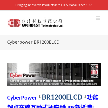
Bringing Innovative Products into HK & Macau since 1991
Cyberpower BR1200ELCD
BR1200ELCD
功能
CyberPower
└
┘
超卓在線互動式插座型
新
抵港