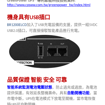
專利節能科技技術資料
GreenPower UPS™
:
http://www.cpsww.com.tw/greenpower_tw/index.html
機身具有
插口
USB
加入了
充電設備的支援
，
提供一組
BR1200ELCD
USB
5VDC
插口
，
可直接接駁智能產品進行充電
。
USB2.0
品質保證
智能
安全
可靠
智能系統監測電池電壓狀態
，防止過充或過放，為電池
提供保護，有效延長整機壽命。
具有
自動開機功能
，當
市電中斷，
在電池模式下放電至關機，當市電恢復
UPS
時
可自動開機。
UPS