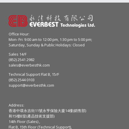
Office Hour:
Mon- Fri: 9:00 am to 12:00 pm, 1:30 pm to 5:00 pm;
Saturday, Sunday & Public Holidays: Closed
Sales 14/F
(852) 2541 2982
sales@everbesthk.com
Technical Support Flat B, 15/F
(852) 2544 0103
support@everbesthk.com
Address:
香港中環永吉街11號永亨保險大廈14樓(銷售部)
和15樓B室(產品技術支援部)
14th Floor (Sales) ,
Flat B, 15th Floor (Technical Support),