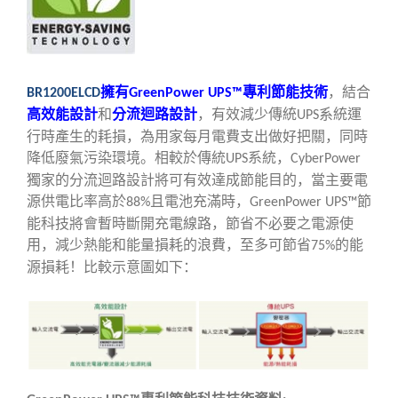
擁有
專利節能技術
，
結合
BR1200ELCD
GreenPower UPS™
高效能設計
和
分流迴路設計
，
有效減少傳統
系統運
UPS
行時產生的耗損
，
為用家每月電費支出做好把關
，
同時
降低廢氣污染環境
。
相較於傳統
系統，
UPS
CyberPower
獨家的分流迴路設計將可有效達成節能目的，當主要電
源供電比率高於
且電池充滿時，
節
88%
GreenPower UPS™
能科技將會暫時斷開充電線路，節省不必要之電源使
用，減少熱能和能量損耗的浪費，至多可節省
的能
75%
源損耗！比較示意圖如下：