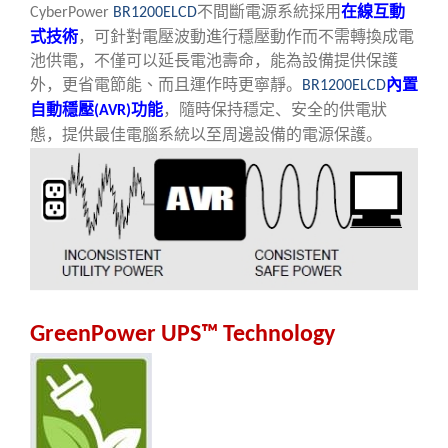
不間斷電源系統
採用
在線互動
CyberPower
BR1200ELCD
式技術
，可針對電壓波動進行穩壓動作而不需轉換成電
池供電，不僅可以延長電池壽命，
能為設備提供
保護
外
，
更省電節能、而且運作時更寧靜
。
內置
BR1200ELCD
自動穩壓
功能
，隨時保持穩定、安全的供電狀
(AVR)
態，提供
最佳
電腦系統
以至
周邊設備的電源保護。
GreenPower UPS™ Technology