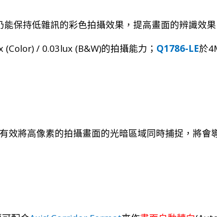
仍能保持低雜訊的彩色拍攝效果，提高畫面的辨識效果
x (Color) / 0.03lux (B&W)
Q1786-LE
4
的拍攝能力；
於
有效將高像素的拍攝畫面的光暗區域同時捕捉，將會