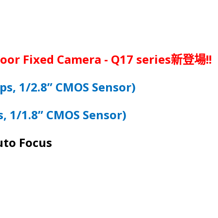
oor Fixed Camera - Q17 series
!!
新登場
ps, 1/2.8” CMOS Sensor
)
, 1/1.8” CMOS Sensor)
uto Focus