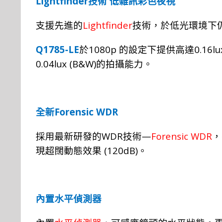
Lightfinder
技術
低雜訊彩色夜視
Lightfinder
支援先進的
技術，於低光環境下
Q1785-LE
1080p
0.16lu
於
的設定下提供高達
0.04lux (B&W)
的拍攝能力。
Forensic WDR
全新
WDR
—
Forensic WDR
採用最新研發的
技術
，
(120dB)
現超闊動態效果
。
內置水平偵測器