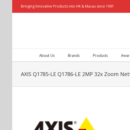
Bringing Innovative Products into HK & Macau since 1991
About Us
Brands
Products
Awar
AXIS Q1785-LE Q1786-LE 2MP 32x Zoom Ne