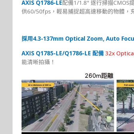
AXIS Q1786-LE
1/1.8"
CMOS
配備
逐行掃描
60/50fps
供
，輕易捕捉超高速移動的物體，
4.3-137mm Optical Zoom, Auto Focu
採用
AXIS Q1785-LE/Q1786-LE
3
2
x O
ptic
配
備
能清
晰
拍
攝！