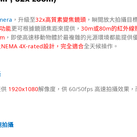
mera
32x
，
升級至
高質素變焦鏡頭
，
瞬
間
放大拍
攝
目
30m
80m
功
能
更可根
據
鏡
頭
焦
距
來提
供，
或
的紅外線
am
，即使高速移動物體於最複雜的光源環境都能提供
NEMA 4X-rated
及
設
計，
完
全
適
合
全天候操作。
攝
1920x1080
60/50fps
提供
解像度，供
高速拍攝效果，
速拍攝