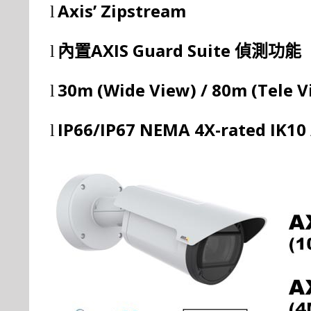
Axis’ Zipstream
l
AXIS Guard Suite
l
內置
偵
測
功
能
30m (Wide View) / 80m (Tele 
l
IP66/IP67 NEMA 4X-rated IK10 
l