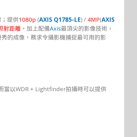
1080p
(
AXIS Q1785-LE
) /
4MP
(
AXIS
標；
提
供
Axis
照射距
離
，加上配備
最頂尖的影像技術，
優秀的成像，務求令攝影機捕捉最可用的影
WDR + Lightfinder
而當以
拍攝時可以提供