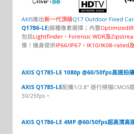
AXIS
Q17 Outdoor Fixed Ca
推出
新一代
頂
級
Q1786-LE
)
OptimizedIR
兩種像素選
擇；
內置
Lightfinder
Forensic WDR
Zipstre
包括
、
及
IP66/IP67
IK10/IK08-rated
像！
機身提
供
、
AXIS Q1785-LE 1080p @60/50fps
高速拍
AXIS Q1785-LE
1/2.8"
CMOS
配備
逐行掃描
30/25fps
。
AXIS Q1786-LE 4MP @60/50fps
超高清高