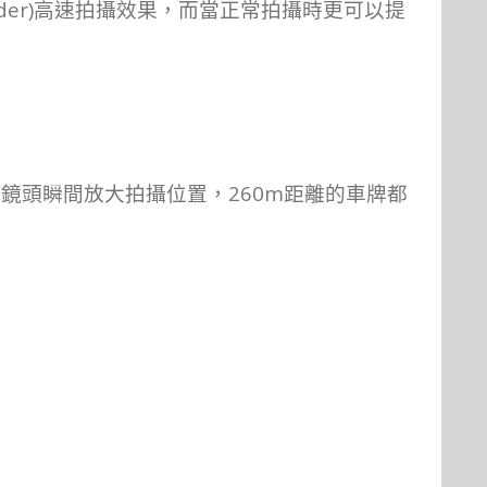
der)
高速拍攝效果，而當
正常
拍攝時更可以提
260m
令鏡頭瞬間
放大拍
攝位置，
距
離
的車牌都