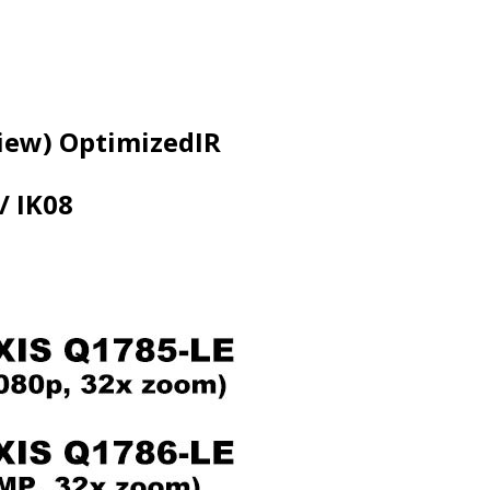
View) OptimizedIR
/ IK08