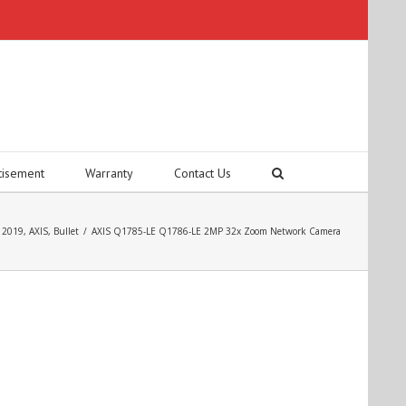
tisement
Warranty
Contact Us
 2019
,
AXIS
,
Bullet
/
AXIS Q1785-LE Q1786-LE 2MP 32x Zoom Network Camera