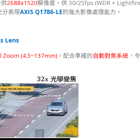
2688x1520
30/25fps (WDR + Lightfin
提供
解像度，供
AXIS Q1786-LE
充分表現
的強大影像處理能力。
s Lens
al
Zoom (4.3~137mm)
，配合準確的
自動對焦系統
，