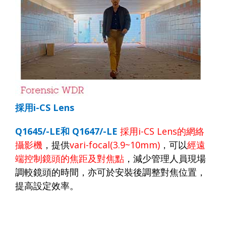
採用
i-CS Lens
Q1645/-LE
和
Q1647/-LE
採用
i-CS Lens
的網絡
攝影機
，提供
vari-focal(3.9~10mm)
，可以
經遠
端控制鏡頭的焦距及對焦點
，減少管理人員現場
調較鏡頭的時間，亦可於安裝後調整對焦位置，
提高設定效率。