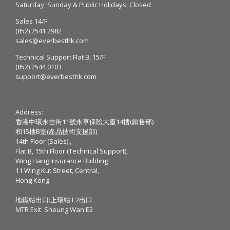
Saturday, Sunday & Public Holidays: Closed
Sales 14/F
(852) 2541 2982
sales@everbesthk.com
Technical Support Flat B, 15/F
(852) 2544 0103
support@everbesthk.com
Address:
香港中環永吉街11號永亨保險大廈14樓(銷售部)
和15樓B室(產品技術支援部)
14th Floor (Sales) ,
Flat B, 15th Floor (Technical Support),
Wing Hang Insurance Building
11 Wing Kut Street, Central,
Hong Kong
地鐵站出口:上環站 E2出口
MTR Exit: Sheung Wan E2