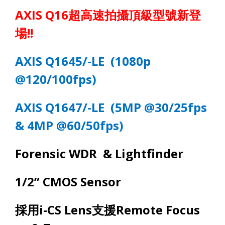
AXIS Q16
超高速拍攝頂級型號新登
場
!!
AXIS Q164
5/-
L
E
(
1080p
@120/100fps
)
AXIS Q1647
/-
L
E
(
5MP @30/25fps
& 4MP @60/50fps)
Forensic WDR & Lightfinder
1/2” CMOS Sensor
採用
i-CS Lens
支援
Remote Focus