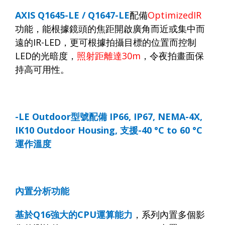
AXIS Q1645
-LE /
Q1647-LE
配備
OptimizedIR
功能
，
能根據鏡頭的焦距開啟廣角而近或集中而
遠的
IR-LED
，更可根據拍攝目標的位置而控制
LED
的光暗度，
照射距離達
30m
，令夜拍畫面保
持高可用性。
-LE Outdoor
型號配備
IP66, IP67, NEMA-4X,
IK10 Outdoor Housing,
支援
-40 °C to 60 °C
運作溫度
內置分析功能
基於
Q16
強大的
CPU
運算能力
，系列內置多個影