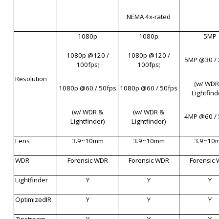
NEMA 4x-rated
1080p
1080p
5MP
1080p @120 /
1080p @120 /
5MP @30 / 
100fps;
100fps;
Resolution
(w/ WDR
1080p @60 / 50fps
1080p @60 / 50fps
Lightfind
(w/ WDR &
(w/ WDR &
4MP @60 / 
Lightfinder)
Lightfinder)
Lens
3.9~10mm
3.9~10mm
3.9~10
WDR
Forensic WDR
Forensic WDR
Forensic
Lightfinder
Y
Y
Y
OptimizedIR
Y
Y
Y