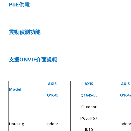
PoE
供電
震動偵測功能
支援
ONVIF
介面規範
AXIS
AXIS
AXIS
Model
Q1645
Q1645-LE
Q164
Outdoor
IP66, IP67,
Housing
Indoor
Indoo
IK10