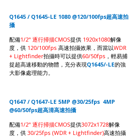
Q1645 / Q1645-LE 1080 @120/100fps
超高速拍
攝
配備
1/2"
逐行掃描
CMOS
提供
1920x1080
解像
度，供
120/100fps
高速拍攝效果，而當以
WDR
+ Lightfinder
拍攝時可以提供
60/50fps
，輕易捕
捉超高速移動的物體，充分表現
Q1645/-LE
的強
大影像處理能力。
Q1647 / Q1647-LE 5MP @30/25fps
4MP
@60/50fps
超高清高速拍攝
配備
1/2"
逐行掃描
CMOS
提供
3072x1728
解像
度，供
30/25fps (WDR + Lightfinder)
高速拍攝