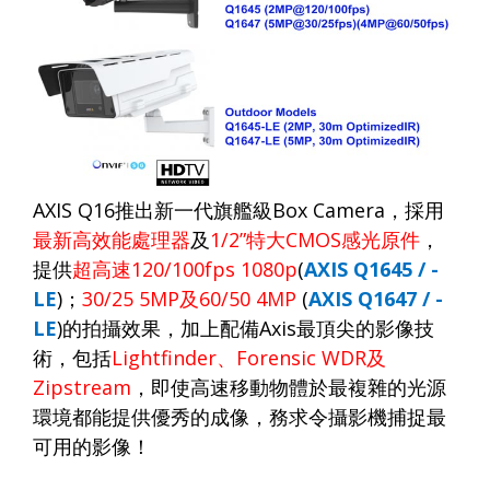
AXIS Q16
推出新一代旗艦級
Box Camera
，採用
最新高效能處理器
及
1/2”
特大
CMOS
感光原件
，
提供
超高速
120/100fps 1080p
(
AXIS Q1645 / -
LE
)
；
30/25 5MP
及
60/50 4MP
(
AXIS Q1647 / -
LE
)
的拍攝效果，加上配備
Axis
最頂尖的影像技
術，包括
Lightfinder
、
Forensic WDR
及
Zipstream
，
即使高速移動物體於最複雜的光源
環境都能提供優秀的成像，務求令攝影機捕捉最
可用的影像！