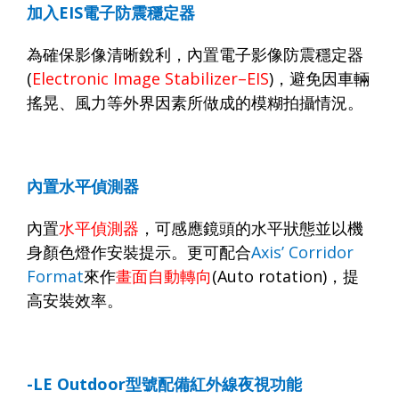
加入
EIS
電子防震穩定器
為確保影像清晰銳利，內置電子影像防震穩定器
(
Electronic Image Stabilizer–EIS
)
，避免因車輛
搖晃、風力等外界因素所做成的模糊拍攝情況。
內置水平偵測器
內置
水平偵測器
，可感應鏡頭的水平狀態並以機
身顏色燈作安裝提示。更可配合
Axis’ Corridor
Format
來作
畫面自動轉向
(Auto rotation)
，提
高安裝效率。
-LE Outdoor
型號配備紅外線夜視功能