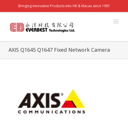
Bringing Innovative Products into HK & Macau since 1991
AXIS Q1645 Q1647 Fixed Network Camera