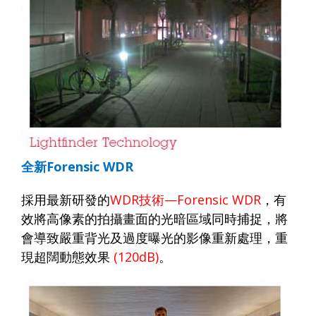
全新
Forensic WDR
採用最新研發的
WDR
技術
—Forensic WDR
，有
效將高像素的拍攝畫面的光暗區域同時捕捉，將
會導致嚴重背光及過度曝光的影像重新處理，重
現超闊動態效果
(120dB)
。