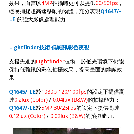
效果，而當以
4MP
拍攝時更可以提供
60/50fps
，
輕易捕捉超高速移動的物體，充分表現
Q1647/-
LE
的強大影像處理能力。
Lightfinder
技術
低雜訊彩色夜視
支援先進的
Lightfinder
技術，於低光環境下仍能
保持低雜訊的彩色拍攝效果，提高畫面的辨識效
果
。
Q1645/-LE
於
1080p 120/100fps
的設定下提供高
達
0.2lux (Color)
/
0.04lux (B&W)
的拍攝能力
；
Q1647/-LE
於
5MP 30/25fps
的設定下提供高達
0.12lux (Color)
/
0.02lux (B&W)
的拍攝能力。