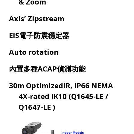
& Zoom
Axis’ Zipstream
EIS
電子防震穩定器
Auto rotation
內置多種
ACAP
偵測功能
30m OptimizedIR, IP66 NEMA
4X-rated IK10 (Q1645-LE /
Q1647-LE )