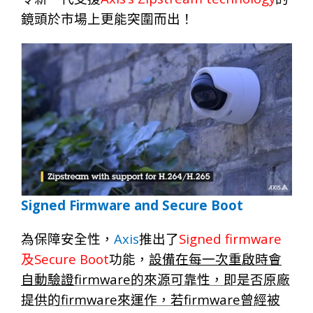
鏡頭於市場上更能突圍而出！
Signed Firmware and Secure Boot
Axis
Signed firmware
為保障安全性，
推出了
Secure Boot
及
功能，
設備在每一次重啟時會
firmware
自動驗證
的來源
可
靠性，即是否原廠
firmware
firmware
提供的
來運作，
若
曾
經
被