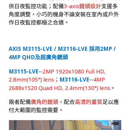
3-axis
供日夜監控功能；配備
鏡頭設計
支援多
角度調整，小巧的機身不論安裝在室內或戶外
作日夜監控都極之合適。
AXIS
M31
15
-LVE
/
M3116-LVE
2MP /
採用
4MP QHD
及超廣角鏡頭
M3115-LVE
--
2MP 1920x1080 Full HD,
2.8mm(105°) lens
M3116-LVE
--
4MP
；
2688x1520 Quad HD, 2.4mm(130°) lens
。
兩
者
配
備
廣角的鏡頭
，配合
高清的畫質
足以應
付大範圍的監控需要。