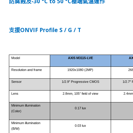
-30 °C to 50 °C
防腐蝕及
極端氣溫
運
作
ONVIF Profile S / G / T
支援
Model
AXIS M3115-LVE
AX
Resolution and frame
1920x1080 (2MP)
26
Sensor
1/2.9" Progressive CMOS
1/2.7"
Lens
2.8mm, 105° field of view
2.4mm,
Minimum illumination
0.17 lux
(Color)
Minimum illumination
0.03 lux
(B/W)