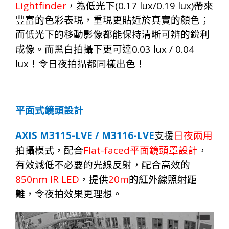
Lightfinder
(0.17 lux/0.19
lux)
，
為低光下
帶
來
豐
富
的色
彩
表現
，
重現更貼近於真
實
的顏
色；
而低光下的移
動
影像都能保
持
清
晰
可辨的銳
利
0.03
lux / 0.04
成像
。
而黑
白
拍
攝
下更可達
lux
！
令日夜拍
攝
都同
樣
出色
！
平面式鏡頭設計
AXIS M3115-LVE / M3116-LVE
支援
日夜兩用
Flat-faced
拍攝模式，配合
平面鏡頭罩設計
，
有效減低不必要的光線反射
，配合高效的
850nm IR LED
20m
，提供
的紅外線照射距
離，令夜拍效果更理想。