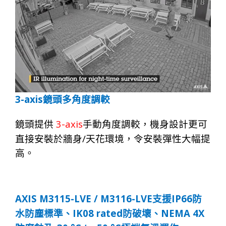
3-axis
鏡頭多角度調較
3-axis
鏡頭提供
手動角度調較，機身設計更可
/
直接安裝於牆身
天花環境，令安裝彈性大幅提
高。
AXIS M3115-LVE / M3116-LVE
IP66
支援
防
IK08 rated
NEMA 4X
水防塵標準、
防破壞、