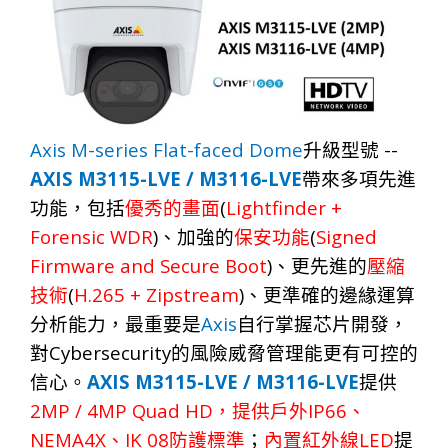
Axis M-series
Flat-faced Dome
--
升級型號
AXIS M3115-LVE / M3116-LVE
帶來多項先
進
(
Lightfinder +
功
能，
包
括
優
秀
的畫
面
Forensic WDR
)
(
Signed
、
加
強
的
保安功
能
Firmware and Secure Boot
)
、
更先
進
的
壓
縮
(
H.265 + Zipstream
)
技
術
、
更準
確
的邊
緣
運算
Axis
分
析
能
力，
最重
要
是
自行掌
握
芯片開
發，
Cybersecurity
對
的風
險
威
脅
管
理
能更有可控的
AXIS M3115-LVE / M3116-LVE
信
心。
提
供
2MP / 4MP Quad HD
IP66
，提供戶外
、
NEMA4X
IK 08
LED
、
防護標準
；
內置紅外線
提