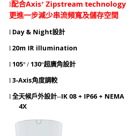
Axis
Zipstream technology
l
配合
’
更進一步減少串流頻寬及儲存空間
Day & Night
l
設計
20m IR illumination
l
105
130
l
°
/
°超廣角設計
3-Axis
l
角度調較
IK 08 + IP66 + NEMA
l
全天候戶外設計
--
4X