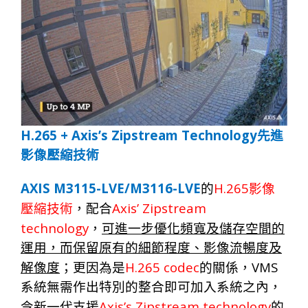
H.265 + Axis’s Zipstream Technology
先進
影像壓縮技術
AXIS M3115-LVE/M3116-LVE
H.265
的
影像
Axis’ Zipstream
壓縮技
術
，
配
合
technology
，
可進一步優化頻寬及儲存空間的
運用，而保留原有的細節程度、影像流暢度及
H.265 codec
VMS
解像度
；更因為是
的關係，
系統無需作出特別的整合即可加入系統之內，
Axis’s Zipstream technology
令新一代支援
的