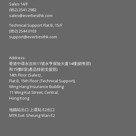
Sales 14/F
(852) 2541 2982
sales@everbesthk.com
Technical Support Flat B, 15/F
(852) 2544 0103
support@everbesthk.com
Address:
香港中環永吉街11號永亨保險大廈14樓(銷售部)
和15樓B室(產品技術支援部)
14th Floor (Sales) ,
Flat B, 15th Floor (Technical Support),
Wing Hang Insurance Building
11 Wing Kut Street, Central,
Hong Kong
地鐵站出口:上環站 E2出口
MTR Exit: Sheung Wan E2