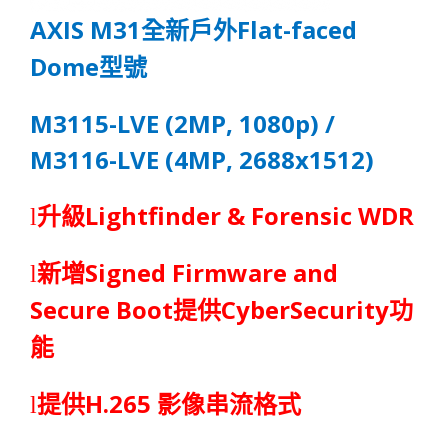
AXIS M31
Flat-faced
全
新
戶
外
Dome
型號
M3115-LVE (2MP, 1080p) /
M3116-LVE (4MP, 2688x1512)
Lightfinder & Forensic WDR
l
升
級
Signed Firmware and
l
新增
Secure Boot
CyberSecurity
提
供
功
能
H.265
l
提供
影像串流格式