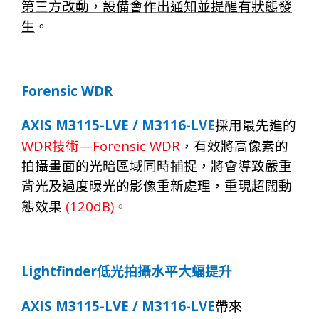
第三方改動
，
設
備
會作出通
知
並提醒有狀
態
發
生
。
Forensic WDR
AXIS M3115-LVE / M3116-LVE
採用最
先
進的
WDR
—Forensic WDR
技術
，有效將高像素的
拍攝畫面的光暗區域同時捕捉，將會導致嚴重
背光及過度曝光的影像重新處理，重現超闊動
(120dB)
態效果
。
Lightfinder
低光拍攝水平大蝠提升
AXIS M3115-LVE / M3116-LVE
帶
來