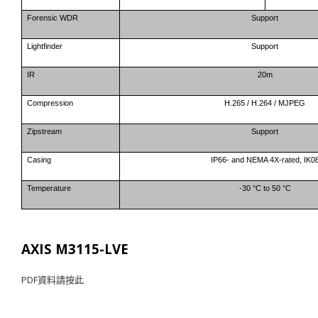
Forensic WDR
Support
Lightfinder
Support
IR
20m
Compression
H.265 / H.264 / MJPEG
Zipstream
Support
Casing
IP66- and NEMA 4X-rated, IK0
Temperature
-30 °C to 50 °C
AXIS M3115-LVE
PDF
資料請按此