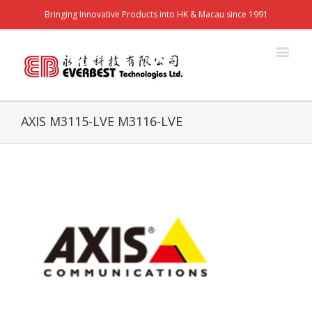
Bringing Innovative Products into HK & Macau since 1991
AXIS M3115-LVE M3116-LVE