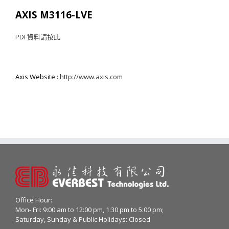
AXIS M3116-LVE
PDF
資料請按此
Axis Website :
http://www.axis.com
Office Hour:
Mon- Fri: 9:00 am to 12:00 pm, 1:30 pm to 5:00 pm;
Saturday, Sunday & Public Holidays: Closed