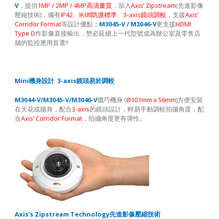
V
1MP / 2MP / 4MP
Axis’ Zipstream
(
，提供
高清畫質
，加入
先進影像
)
IP42
IK08
3-axis
Axis’
壓縮技術
，備有
、
防護標準
、
鏡頭調較
，支援
Corridor Format
M3045-V / M3046-V
HDMI
等設計優點；
更支援
Type D
作影像直接輸出，勢必延續上一代型號成為辦公室及零售店
!!
舖的監控應用首選
Mini
3-axis
機身設計
鏡頭易於調較
M3044-V/M3045-V/M3046-V
(
Ø101mm x 56mm
)
纖巧機身
方便安裝
3-axis
在天花或牆身，配合
的鏡頭設計，輕易手動調較拍攝角度，配
Axis’ Corridor Format
合
，拍攝角度更有彈性。
Axis’s Zipstream Technology
先進影像壓縮技術