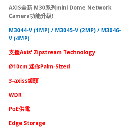
AXIS
M30
mini Dome Network
全新
系列
Camera
!
功能升級
M3044-V (1MP) / M3045-V (2MP) / M3046-
V (4MP)
Axis’ Zipstream Technology
支援
Ø10cm
Palm-Sized
迷你
3-axiss
鏡頭
WDR
PoE
供電
Edge Storage