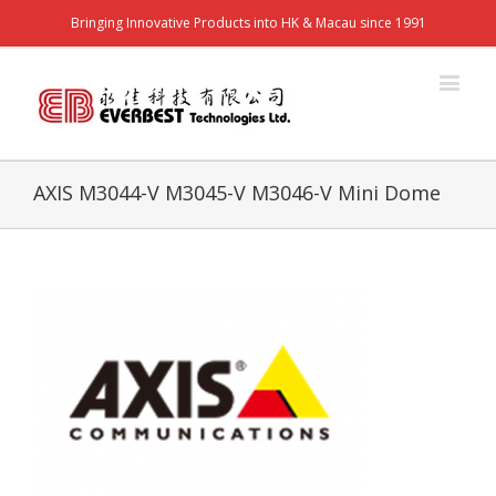
Bringing Innovative Products into HK & Macau since 1991
AXIS M3044-V M3045-V M3046-V Mini Dome