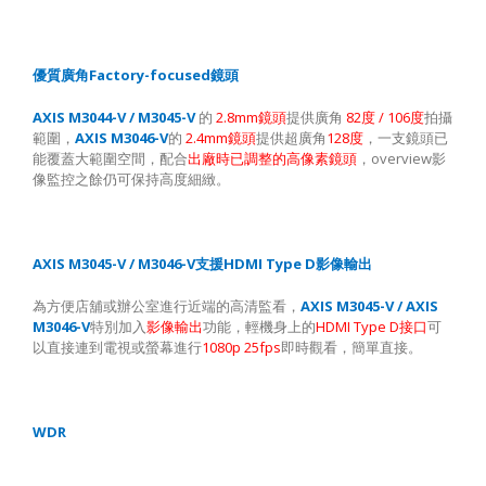
Factory-focused
優質廣角
鏡頭
AXIS M3044-V / M3045-V
2.8mm
82
/ 106
的
鏡頭
提供廣角
度
度
拍攝
AXIS M3046-V
2.4mm
128
範圍，
的
鏡頭
提供超廣角
度
，一支鏡頭已
overview
能覆蓋大範圍空間，配合
出廠時已調整的高像素鏡頭
，
影
像監控之餘仍可保持高度細緻。
AXIS M3045-V / M3046-V
HDMI Type D
支援
影像輸出
AXIS M3045-V / AXIS
為方便店舖或辦公室進行近端的高清監看，
M3046-V
HDMI Type D
特別加入
影像輸出
功能，輕機身上的
接口
可
1080p 25fps
以直接連到電視或螢幕進行
即時觀看，簡單直接。
WDR