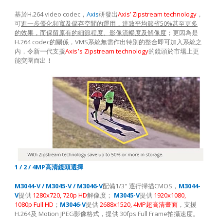
H.264 video codec
Axis
Axis’ Zipstream technology
基於
，
研發出
，
50%
可
進一步優化頻寬及儲存空間的運用，達致平均節省
甚至更多
的效果，而保留原有的細節程度、影像流暢度及解像度
；更因為是
H.264 codec
VMS
的關係，
系統無需作出特別的整合即可加入系統之
Axis
s Zipstream technology
內，令新一代支援
’
的鏡頭於市場上更
能突圍而出！
1 / 2 / 4MP
高清鏡頭選擇
M3044-V / M3045-V / M3046-V
1/3"
CMOS
M3044-
配備
逐行掃描
，
V
1280x720, 720p HD
M3045-V
1920x1080,
提供
解像度；
提供
1080p Full HD
M3046-V
2688x1520, 4MP
；
提供
超高清畫面
，支援
H.264
Motion JPEG
30fps Full Frame
及
影像格式，提供
拍攝速度。