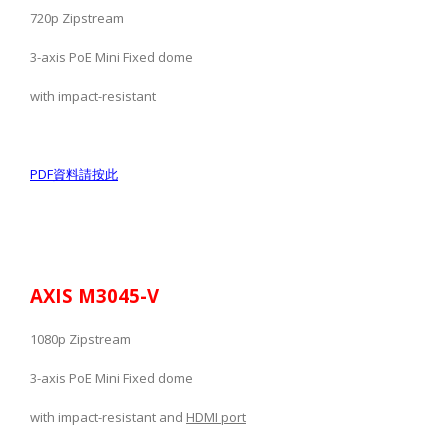
720p Zipstream
3-axis PoE Mini Fixed dome
with impact-resistant
PDF
資料請按此
AXIS M3045-V
1080p Zipstream
3-axis PoE Mini Fixed dome
with impact-resistant and
HDMI port