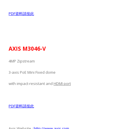
PDF
資料請按此
AXIS M3046-V
4MP Zipstream
3-axis PoE Mini Fixed dome
with impact-resistant and
HDMI port
PDF
資料請按此
Axis Website :
http://www.axis.com