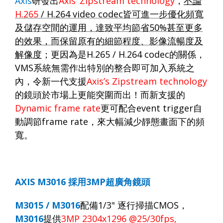
Axis
研發出
Axis’ Zipstream technology
，
不論
H.265
/ H.264 video codec
皆可進一步優化頻寬
及儲存空間的運用，達致平均節省
50%
甚至更多
的效果，而保留原有的細節程度、影像流暢度及
解像度
；更因為是
H.265 / H.264 codec
的關係，
VMS
系統無需作出特別的整合即可加入系統之
內，令新一代支援
Axis’s Zipstream technology
的鏡頭於市場上更能突圍而出！而新支援的
Dynamic frame rate
更可配合
event trigger
自
動調節
frame rate
，來大幅減少靜態畫面下的頻
寬。
AXIS
M3016
採用
3
MP
超廣角鏡頭
M30
15
/ M30
16
配備
1/3"
逐行掃描
CMOS
，
M3
016
提供
3
MP 2
304
x1
296 @25/30fps
,