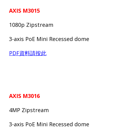
AXIS M3015
1080p Zipstream
3-axis PoE Mini R
ecessed
dome
PDF
資料請按此
AXIS M30
16
4MP Zipstream
3-axis PoE Mini
Recessed
dome