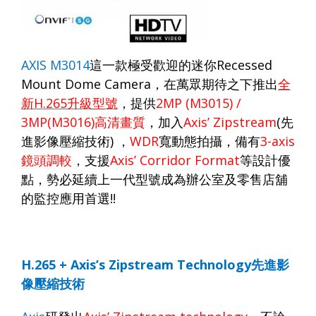
AXIS M3014
這一款極受歡迎的迷你
Recessed
Mount Dome Camera
，在萬眾期待之下推出
全
新
H.265
升級型號
，提供
2MP (M3015) /
3MP(M3016)
高清畫質
，加入
Axis’ Zipstream
(
先
進影像壓縮技術
)
，
WDR
寬動態拍攝，備有
3-axis
鏡頭調較
，支援
Axis’ Corridor Format
等設計優
點，勢必延續上一代型號成為辦公室及零售店舖
的監控應用首選
!!
H.265 + Axis’s Zipstream Technology
先進影
像壓縮技術