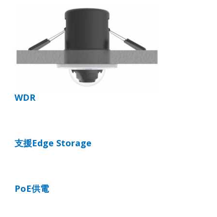
WDR
支援
Edge Storage
PoE
供電