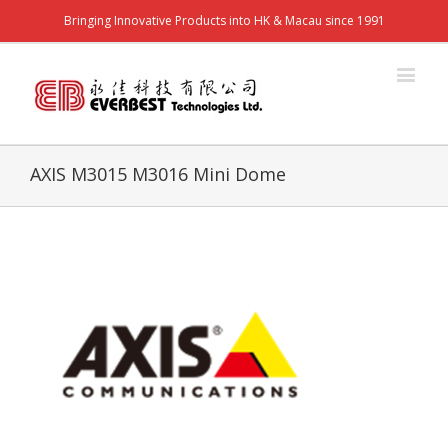
Bringing Innovative Products into HK & Macau since 1991
AXIS M3015 M3016 Mini Dome