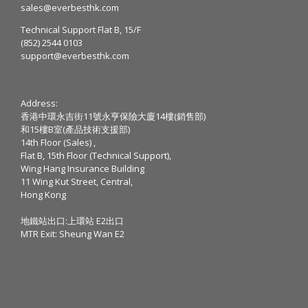
sales@everbesthk.com
Technical Support Flat B, 15/F
(852) 2544 0103
support@everbesthk.com
Address:
香港中環永吉街11號永亨保險大廈14樓(銷售部)
和15樓B室(產品技術支援部)
14th Floor (Sales) ,
Flat B, 15th Floor (Technical Support),
Wing Hang Insurance Building
11 Wing Kut Street, Central,
Hong Kong
地鐵站出口:上環站 E2出口
MTR Exit: Sheung Wan E2