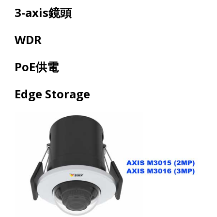
3-axis
鏡頭
WDR
PoE
供電
Edge Storage