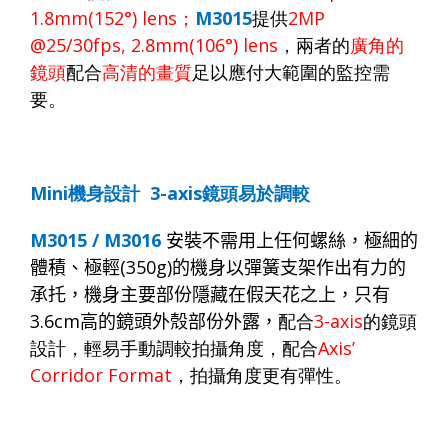
1.8
mm(1
52
°) lens
；
M3015
提供
2MP
@25/30fps, 2.8mm
(1
06
°) lens
，兩者的
廣角的
鏡頭
配合
高清的畫質
足
以應付大範圍的
監控需
要。
Mini
機身設計
3-axis
鏡頭易於調較
M3015 / M3016
安裝不需用上任何螺絲，極細的
體積、極輕
(350g)
的機身以彈簧支架作出有力的
承托，機身主要部份隱藏在假天花之上，只有
3.6cm
高的鏡頭外殼部份外露，
配合
3-axis
的鏡頭
設計，輕易手動調較拍攝角度，配合
Axis’
Corridor Format
，拍攝角度更有彈性。