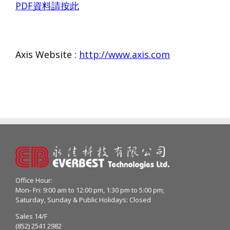
PDF
資料請按此
Axis Website :
http://www.axis.com
Office Hour:
Mon- Fri: 9:00 am to 12:00 pm, 1:30 pm to 5:00 pm;
Saturday, Sunday & Public Holidays: Closed
Sales 14/F
(852) 2541 2982