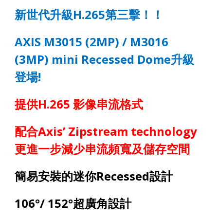
新世代升級
H.265
第三擊！！
AXIS M30
15
(2MP) / M30
16
(
3
MP)
mini
Recessed
Dome
升級
登場
!
提供
H.265
影像串流格式
配合
Axis’ Zipstream technology
更進一步減少串流頻寬及儲存空間
簡易安裝的迷你
Recessed
設計
106°/ 152°
超廣角設計