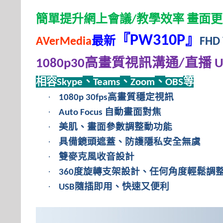
簡單提升網上會議
教學效率
畫面更
/
『
』
PW310P
最新
AVerMedia
FHD 
高畫質視訊溝通
直播
1080p30
/
U
相容
、
、
、
等
Skype
Teams
Zoom
OBS
·
高畫質穩定視訊
1080p 30fps
·
自動畫面對焦
Auto Focus
·
美肌、畫面參數調整動功能
·
具備鏡頭遮蓋、防護隱私安全無虞
·
雙麥克風收音設計
·
度旋轉支架設計、任何角度輕鬆調
360
·
隨插即用、快速又便利
USB