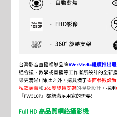
台灣影音直播領導品牌
繼續推出最
AVerMedia
通會議、教學或直播等工作者所設計的全新
果更清晰
除此之外，還具備了
畫面參數設置
!
私鏡頭蓋
和
度旋轉支架
的機身設計，
採用
360
『
』都能滿足用家的需要
PW310P
!
高品質網絡攝影機
Full HD