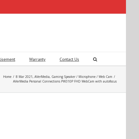
tisement
Warranty
Contact Us
Home
/
8 Mar 2021
,
AVerMedia
,
Gaming Speaker / Microphone / Web Cam
/
AVerMedia Personal Connections PW310P FHD WebCam with autofocus