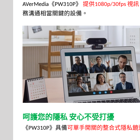
《
》
提供
視訊
AVerMedia
PW310P
1080p/30fps
務溝通相當關鍵的設備。
呵護您的隱私
安心不受打擾
《
》
具備
可單手開關的整合式隱私鏡
PW310P