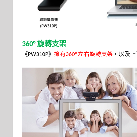
旋轉支架
360°
《
》
擁有
左右旋轉支架
，以及上
PW310P
360°