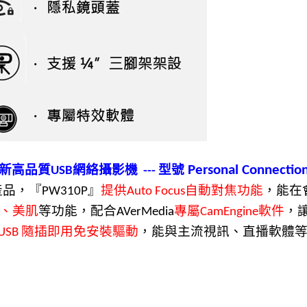
新高品質
網絡攝影機
型號
Personal Connectio
USB
---
產品，『
』
提供
自動對焦功能
，能在
PW310P
Auto Focus
、美肌
等功能，配合
專屬
軟件
，
AVerMedia
CamEngine
隨插即用免安裝驅動
，能與主流視訊、直播軟體
USB