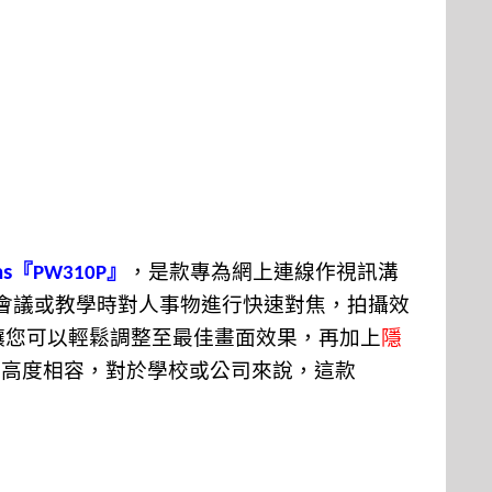
『
』
，是款專為網上連線作視訊溝
ns
PW310P
會議或教學時對人事物進行快速對焦，拍攝效
讓您可以輕鬆調整至最佳畫面效果，再加上
隱
等高度相容，對於學校或公司來說，這款