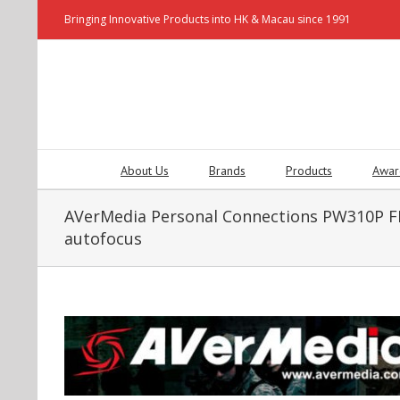
Bringing Innovative Products into HK & Macau since 1991
About Us
Brands
Products
Awar
AVerMedia Personal Connections PW310P 
autofocus