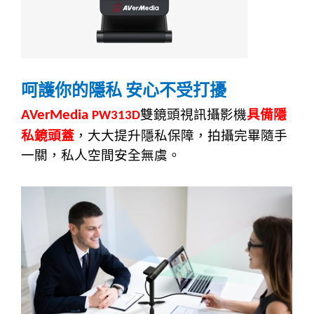
呵護你的隱私
安心不受打擾
雙鏡頭視訊攝影機
具備隱
AVerMedia
PW313D
私鏡頭蓋
，大大提升隱私保障，拍攝完畢隨手
一關，私人空間安全無虞。