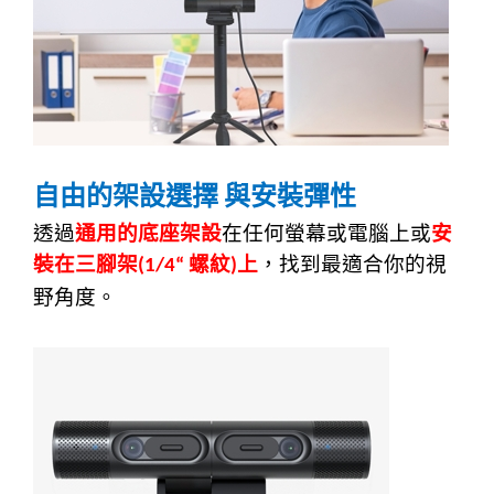
自由的架設選擇
與安裝彈性
透過
通用的底座架設
在任何螢幕或電腦上或
安
裝在三腳架
螺紋
上
，找到最適合你的視
(1/4“
)
野角度。