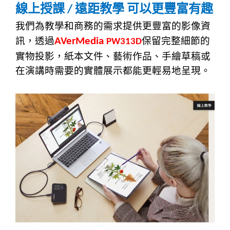
線上授課
遠距教學
可以更豐富有趣
/
我們為教學和商務的需求提供更豐富的影像資
訊，透過
保留完整細節的
AVerMedia
PW313D
實物投影，紙本文件、藝術作品、手繪草稿或
在演講時需要的實體展示都能更輕易地呈現。