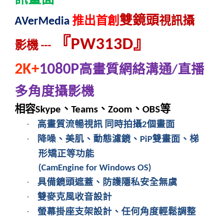
雙鏡頭
推出首創
視訊攝
AVerMedia
『
』
PW313D
影機
---
2K+
1080P
高畫質網絡溝通
直播
/
多角度攝影機
相容
、
、
、
等
Skype
Teams
Zoom
OBS
·
高畫質流暢視訊
同時拍攝
個畫面
2
·
降噪、美肌、動態濾鏡、
雙畫面、梯
PiP
形矯正等功能
(CamEngine for Windows OS)
·
具備鏡頭遮蓋、防護隱私安全無虞
·
雙麥克風收音設計
·
螢幕掛座支架設計、任何角度輕鬆調整