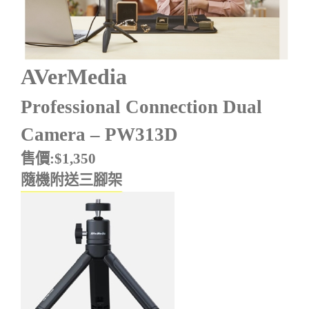
AVerMedia
Professional Connection Dual
Camera
– PW313D
售價
:$
1,350
隨機附送三腳架