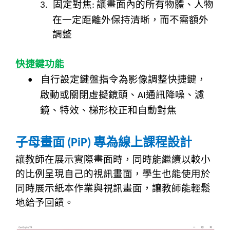
固定對焦
讓畫面內的所有物體、人物
3.
:
在一定距離外保持清晰，而不需額外
調整
快捷鍵功能
自行設定鍵盤指令為影像調整快捷鍵，
•
啟動或關閉虛擬鏡頭、
通訊降噪、濾
AI
鏡、特效、梯形校正和自動對焦
子母畫面
專為線上課程設計
(PiP)
讓教師在展示實際畫面時，同時能繼續以較小
的比例呈現自己的視訊畫面，學生也能使用於
同時展示紙本作業與視訊畫面，讓教師能輕鬆
地給予回饋。