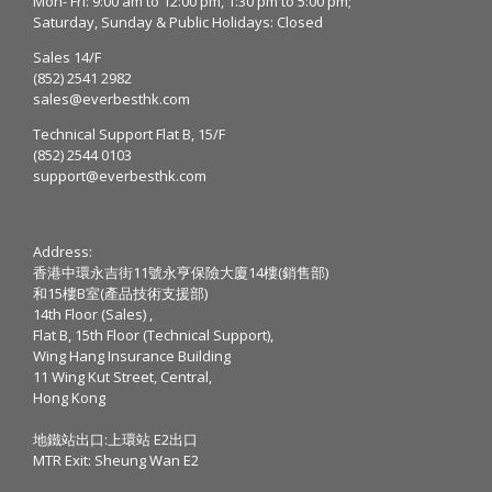
Mon- Fri: 9:00 am to 12:00 pm, 1:30 pm to 5:00 pm;
Saturday, Sunday & Public Holidays: Closed
Sales 14/F
(852) 2541 2982
sales@everbesthk.com
Technical Support Flat B, 15/F
(852) 2544 0103
support@everbesthk.com
Address:
香港中環永吉街11號永亨保險大廈14樓(銷售部)
和15樓B室(產品技術支援部)
14th Floor (Sales) ,
Flat B, 15th Floor (Technical Support),
Wing Hang Insurance Building
11 Wing Kut Street, Central,
Hong Kong
地鐵站出口:上環站 E2出口
MTR Exit: Sheung Wan E2