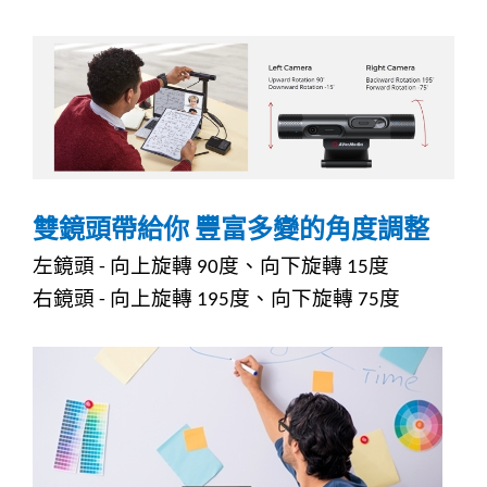
雙鏡頭帶給你
豐富多變的角度調整
左鏡頭
向上旋轉
度、向下旋轉
度
-
90
15
右鏡頭
向上旋轉
度、向下旋轉
度
-
195
75