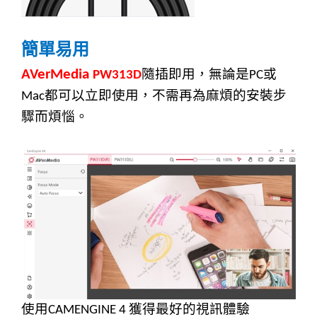
簡單易用
隨插即用，無論是
或
AVerMedia
PW313D
PC
都可以立即使用，不需再為麻煩的安裝步
Mac
驟而煩惱。
使用
獲得最好的視訊體驗
CAMENGINE 4