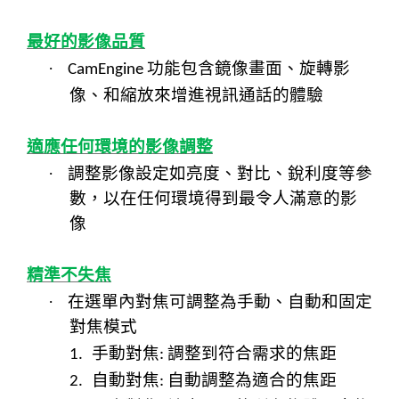
最好的影像品質
·
功能包含鏡像畫面、旋轉影
CamEngine
像、和縮放來增進視訊通話的體驗
適應任何環境的影像調整
·
調整影像設定如亮度、對比、銳利度等參
數，以在任何環境得到最令人滿意的影
像
精準不失焦
·
在選單內對焦可調整為手動、自動和固定
對焦模式
手動對焦
調整到符合需求的焦距
1.
:
自動對焦
自動調整為適合的焦距
2.
: