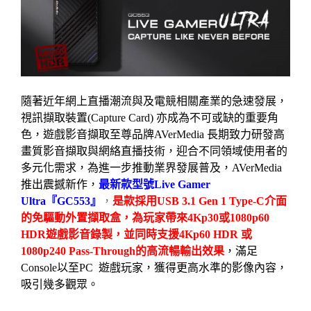
隨著近年網上直播潮流與及電競相關產業的急速發展，
視訊擷取裝置
(Capture Card)
亦成為不可或缺的重要角
色，遊戲影音擷取至尊品牌
AVerMedia
長期致力研發高
畫質影音擷取與網絡直播技術，迎合不同領域使用者的
多元化需求，為進一步推動業界發展普及，
AVerMedia
推出震撼新作，
最新款型號
Live Gamer
Ultra
『
GC553
』
，
是款採用
USB 3.1 Gen 1 Type-C
介面
的免驅動外置擷取盒，為玩家帶來
4Kp30
或
1080p60
HDR
遊戲影音錄製，並同時支援
4Kp60 HDR
或
1080p240 Pass-Through
的高流暢輸出效果
，滿足
Console
以至
PC
遊戲玩家，獲得更高水準的影像內容，
吸引幾多觀眾。