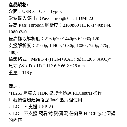
產品規格
:
介面：
USB 3.1 Gen1 Type C
影像輸入
/
輸出（
Pass-Through
）：
HDMI 2.0
最高
Pass-Through
解析度：
2160p60 HDR /1440p144/
1080p240
最高擷取解析度：
2160p30 /1440p60/ 1080p120
支援解析度：
2160p, 1440p, 1080p, 1080i, 720p, 576p,
480p
錄影格式：
MPEG 4 (H.264+AAC)
或
(H.265+AAC)*
尺寸
(W x D x H)
：
112.6 * 66.2 *26 mm
重量：
116 g
備註：
*H.265
壓縮與
HDR
錄製需透過
RECentral
操作
1.
我們強烈建議搭配
Intel
晶片組使用
2. LGU
不支援
USB 2.0
3. LGU
不支援
觀看
/
錄製
/
實況
任何受
HDCP
協定保護
的內容