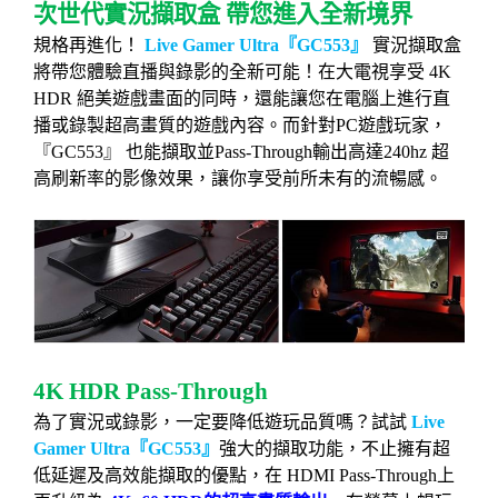
次世代實況擷取盒
帶您進入全新境界
規格再進化！
Live Gamer Ultra
『
GC553
』
實況擷取盒
將帶您體驗直播與錄影的全新可能！在大電視享受
4K
HDR
絕美遊戲畫面的同時，還能讓您在電腦上進行直
播或錄製超高畫質的遊戲內容。而針對
PC
遊戲玩家，
『
GC553
』
也能擷取並
P
ass-Through
輸出
高達
240hz
超
高刷新率的
影像效果，讓你享受前所未有的流暢感。
4K HDR Pass-Through
為了實況或錄影，一定要降低遊玩品質嗎？試試
Live
Gamer Ultra
『
GC553
』
強大的擷取功能，不止擁有超
低延遲及高效能擷取的優點，在
HDMI Pass-Through
上