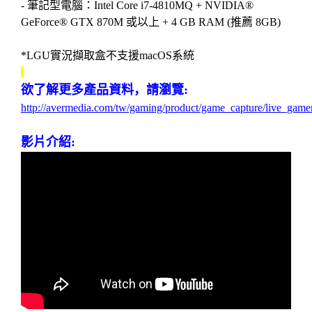
-
筆記型電腦：
Intel Core i7-4810MQ + NVIDIA®
GeForce® GTX 870M
或以上
+ 4 GB RAM (
推薦
8GB)
*LGU
實況擷取盒不支援
macOS
系統
欲了解更多
產品
資料，請瀏覽
:
http://avermedia.com/tw/gaming/product/game_capture/live_game
影片介紹
: