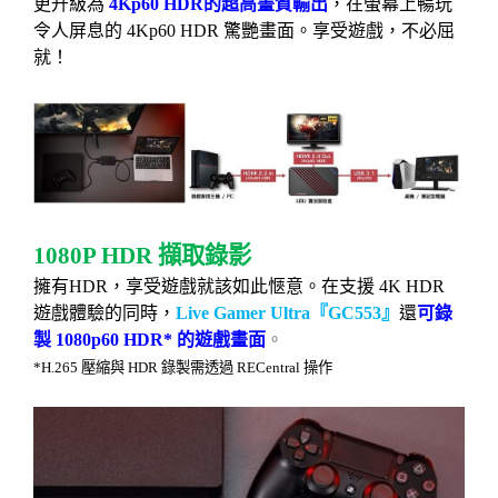
更升級為
4Kp60 HDR
的超高畫質輸出
，在螢幕上暢玩
令人屏息的
4Kp60 HDR
驚艷畫面。享受遊戲，不必屈
就！
1080P HDR
擷取錄影
擁有
HDR
，享受遊戲就該如此愜意。在支援
4K HDR
遊戲體驗的同時，
Live Gamer Ultra
『
GC553
』
還
可錄
製
1080p60 HDR*
的遊戲畫面
。
*H.265
壓縮與
HDR
錄製需透過
RECentral
操作