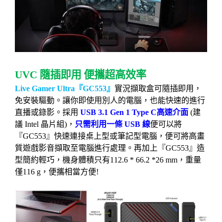
UVC
隨插即用
便攜超高效率
Live Gamer Ultra
『
GC553
』
實況擷取盒可隨插即用，
免安裝驅動。讓你即使用別人的電腦，也能快速的進行
直播或錄影。採用
USB 3.1 Gen 1 Type C
高速介面
(
建
議
Intel
晶片組
)
，
只需利用一條
USB
線
便可以將
『
GC553
』快速連接桌上型或筆記型電腦，便可將高畫
質遊戲影音擷取至電腦進行處理。再加上『
GC553
』造
型簡約輕巧，機身體積只有
112.6 * 66.2 *26 mm
，重量
僅
116 g
，便攜相當方便
!