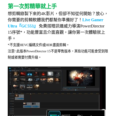
第一次剪精華就上手
想剪輯錄製下來的
4K
影片，但卻不知從何開始？放心，
你需要的剪輯軟體我們都幫你準備好了！
Live Gamer
Ultra
『
GC553
』
免費搭贈訊連威力導演
PowerDirector
15
序號
*
，功能豐富且介面直觀，讓你第一次體驗就上
手。
*
不支援
HEVC
編碼文件或
HDR
畫面剪輯。
注意
!
此版本
PowerDirector 15
不是零售版本，某些功能可能會受到限
制或者需要付費升級。