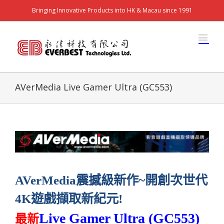
Bringing Innovative Products into HK & Macau since 1991
AVerMedia Live Gamer Ultra (GC553)
AVerMedia
震撼級新作
~
開創次世代
4K
遊戲擷取新紀元
!
Live Gamer Ultra (GC553)
最新