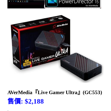
AVerMedia
『
Live Gamer Ultra
』
(GC553)
售價
: $2,188