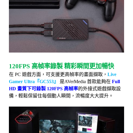
120FPS
高幀率錄製
精彩瞬間更加暢快
在
PC
遊戲方面，可支援更高幀率的畫面擷取，
Live
Gamer Ultra
『
GC553
』
是
AVerMedia
首款能夠在
Full
HD
畫質下可錄製
120FPS
高幀率
的外接式遊戲擷取設
備，輕鬆保留住每個動人瞬間，流暢度大大提升。