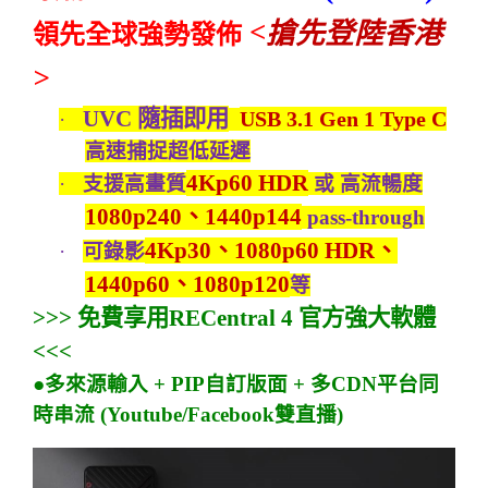
<
搶先登陸香港
領先全球強勢發佈
>
UVC
隨插即用
USB 3.1 Gen 1 Type C
·
高速捕捉超低延遲
4Kp60 HDR
·
支援高畫質
或
高流暢度
1080p240
、
1440p144
pass-through
4Kp30
、
1080p60 HDR
、
·
可錄影
1440p60
、
1080p120
等
>>>
免費享用
RECentral 4
官方強大軟體
<<<
●
多來源輸入
+ PIP
自訂版面
+
多
CDN
平台同
時串流
(Youtube/Facebook
雙直播
)