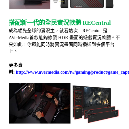
搭配新一代的全民實況軟體
RECentral
成為領先全球的實況主，就看這次！
RECentral
是
AVerMedia
首款能夠錄製
HDR
畫面的遊戲實況軟體。不
只如此，你還能同時將實況畫面同時播送到多個平台
上。
更多資
料
:
http://www.avermedia.com/tw/gaming/product/game_captu