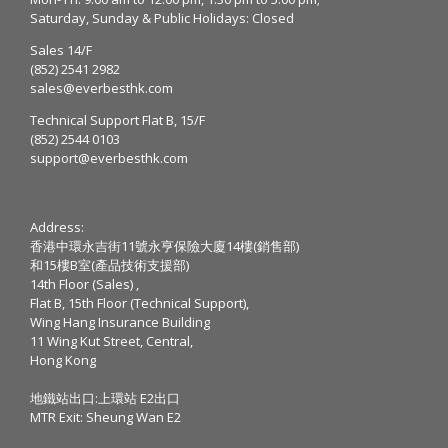
Saturday, Sunday & Public Holidays: Closed
Sales 14/F
(852) 2541 2982
sales@everbesthk.com
Technical Support Flat B, 15/F
(852) 2544 0103
support@everbesthk.com
Address:
香港中環永吉街11號永亨保險大廈14樓(銷售部)
和15樓B室(產品技術支援部)
14th Floor (Sales) ,
Flat B, 15th Floor (Technical Support),
Wing Hang Insurance Building
11 Wing Kut Street, Central,
Hong Kong
地鐵站出口:上環站 E2出口
MTR Exit: Sheung Wan E2