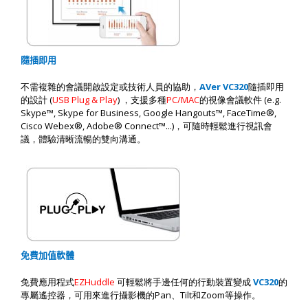
隨插即用
AVer VC320
不需複雜的會議開啟設定或技術人員的協助，
隨插即用
(
USB Plug & Play
)
PC/MAC
(e.g.
的設計
，支援多種
的視像會議軟件
Skype™, Skype for Business, Google Hangouts™, FaceTime®,
Cisco Webex®, Adobe® Connect™...)
，可隨時輕鬆進行視訊會
議，體驗清晰流暢的雙向溝通。
免費加值軟體
EZHuddle
VC320
免費應用程式
可輕鬆將手邊任何的行動裝置變成
的
Pan
Tilt
Zoom
專屬遙控器，可用來進行攝影機的
、
和
等操作。