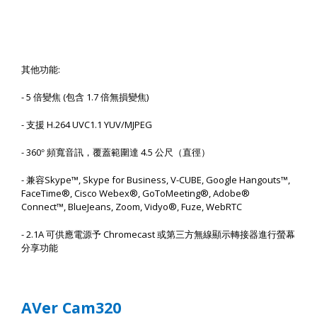
:
其他功能
- 5
(
1.7
)
倍變焦
包含
倍無損變焦
-
H.264 UVC1.1 YUV/MJPEG
支援
-
360
4.5
°
頻寬音訊，覆蓋範圍達
公尺（直徑）
-
Skype™, Skype for Business, V-CUBE, Google Hangouts™,
兼容
FaceTime®, Cisco Webex®, GoToMeeting®, Adobe®
Connect™, BlueJeans, Zoom, Vidyo®, Fuze, WebRTC
-
2.1A
Chromecast
可供應電源予
或第三方無線顯示轉接器進行螢幕
分享功能
AVer Cam320