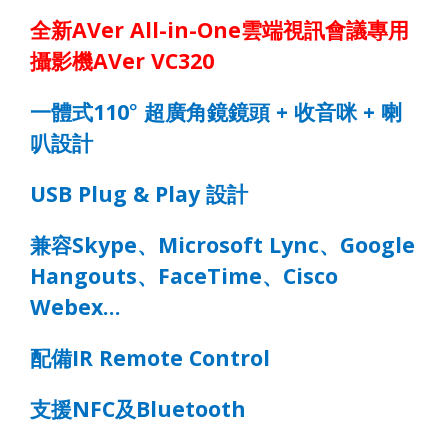
全新
AVer All-in-One
雲端視訊會議專用
攝影機
AVer VC
3
20
一體式
110
°
超廣角鏡鏡頭
+
收音咪
+
喇
叭設計
USB Plug & Play
設計
兼容
Skype
、
Microsoft Lync
、
Google
Hangouts
、
FaceTime
、
Cisco
Webex…
配備
IR Remote Control
支援
NFC
及
Bluetooth