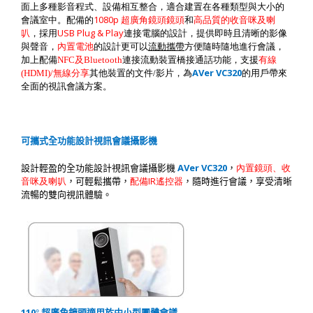
面上多種影音程式、設備相互整合，適合建置在各種類型與大小的
1080p
會議室中。配備的
超廣角鏡頭鏡頭
和
高品質的收音咪及喇
USB Plug & Play
叭
，採用
連接電腦的設計，提供即時且清晰的影像
與聲音，
內置電池
的設計更可以
流動攜帶
方便隨時隨地進行會議，
加上配備
NFC
及
Bluetooth
連接流動裝置橋接通話功能，支援
有線
AVer VC320
(HDMI)/
無線分享
其他裝置的文件
/
影片，為
的用戶帶來
全面的視訊會議方案。
可攜式全功能設計視訊會議攝影機
AVer VC320
設計輕盈的全功能設計視訊會議攝影機
，
內置鏡頭、收
IR
音咪及喇叭
，可輕鬆攜帶，
配備
遙控器
，隨時進行會議，享受清晰
流暢的雙向視訊體驗。
110
°
超廣角鏡頭適用於中小型團體會議