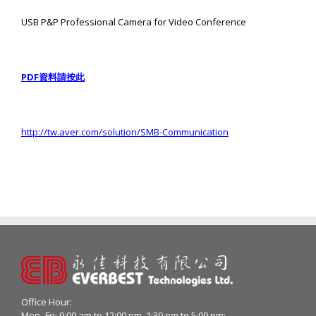
USB P&P Professional Camera for Video Conference
PDF
資料請按此
http://tw.aver.com/solution/SMB-Communication
Office Hour:
Mon- Fri: 9:00 am to 12:00 pm, 1:30 pm to 5:00 pm;