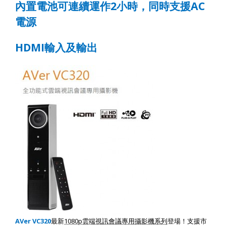
內置電池可連續運作
2
小時，同時支援
AC
電源
HDMI
輸入及輸出
AVer VC320
1080p
最新
雲端視訊會議專用攝影機系列
登場！支援市