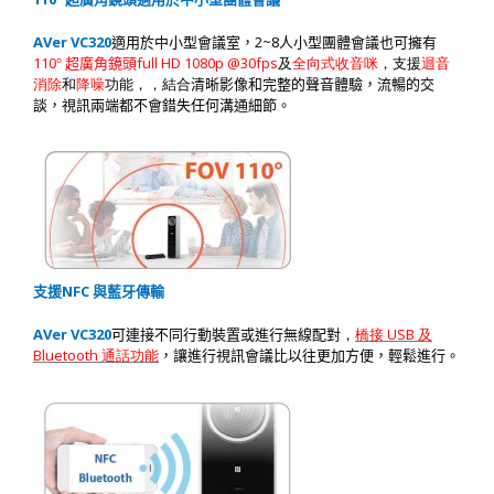
AVer VC320
2~8
適用於中小型會議室，
人小型團體會議也可擁有
110
full HD 1080p @30fps
°
超廣角鏡頭
及
全向式收音咪
，支援
迴音
消除
和
降噪
功能，，結合
清晰影像和完整的聲音體驗，流暢的交
談，視訊兩端都不會錯失任何溝通細節。
NFC
支援
與藍牙傳輸
AVer VC320
USB
可連接不同行動裝置或進行無線配對
，
橋接
及
Bluetooth
通話功能
，讓進行視訊會議比以往更加方便，輕鬆進行。