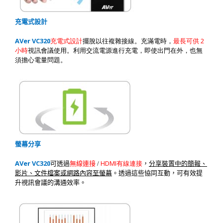
充電式設計
AVer VC320
2
充電式設計
擺脫以往複雜接線。充滿電時，
最長可供
小時
視訊會議使用。利用交流電源進行充電，即使出門在外，也無
須擔心電量問題。
螢幕分享
AVer VC320
HDMI
可透過
無線連接
/
有線連接
，
分享裝置中的簡報、
影片、文件檔案或網路內容至螢幕
。透過這些協同互動，可有效提
升視訊會議的溝通效率。