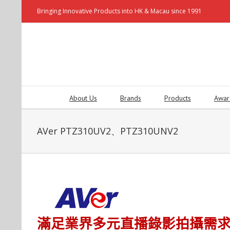
Bringing Innovative Products into HK & Macau since 1991
About Us
Brands
Products
Awar
AVer PTZ310UV2、PTZ310UNV2
滿足業界多元直播錄影拍攝需