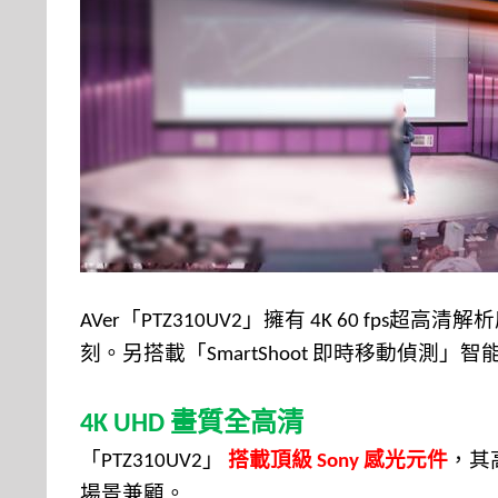
「
」
擁有
超高清解析
AVer
PTZ310UV2
4K 60 fps
刻。另搭載「
即時移動偵測」智
SmartShoot
畫質全高清
4K UHD
「
」
搭載頂級
感光元件
，其
PTZ310UV2
Sony
場景兼顧。