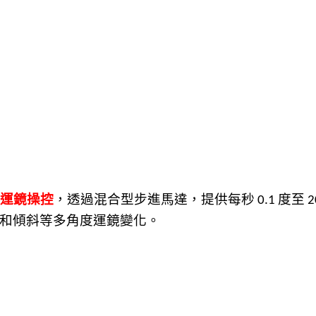
運鏡操控
，透過混合型步進馬達，提供每秒
度至
0.1
2
和傾斜等多角度運鏡變化。