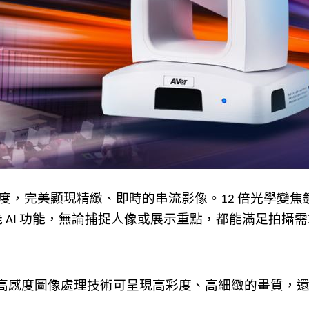
度，完美顯現精緻、即時的串流影像。
倍光學變焦
12
能
功能，無論捕捉人像或展示重點，都能滿足拍攝需
AI
高感度圖像處理技術可呈現高彩度、高細緻的畫質，