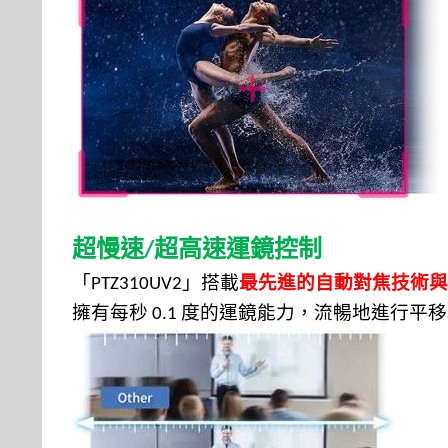
超慢速
超高速
運鏡控制
/
「
」
搭載
最先進的自動對焦技術與
PTZ310UV2
擁有每秒
度的運鏡能力，流暢地進行平移
0.1