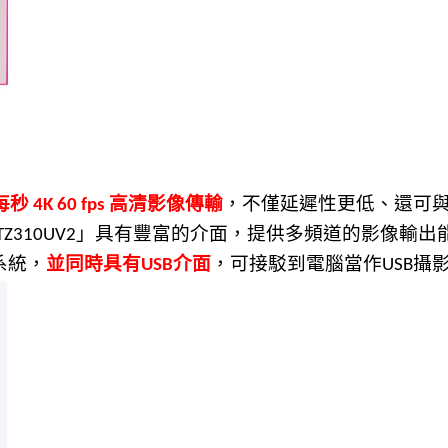
每秒
高清影像傳輸
，不僅延遲性更低、還可
4K 60 fps
」
具有豐
富
的介面
，
提供多頻道的影像輸出
TZ310UV2
系
統，
並同時具有
介面
，
可接駁到電
腦
當作
攝
USB
USB