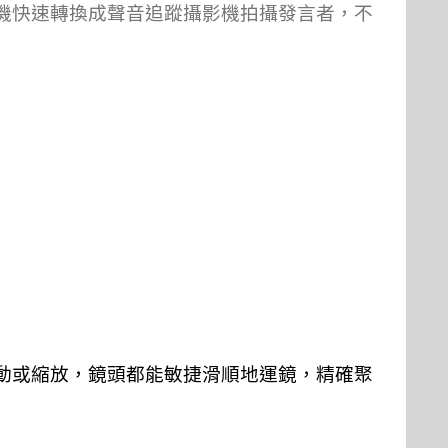
機快速轉換成聲音追蹤攝影機拍攝發言者，不
動或縮放，鏡頭都能敏捷滑順地運鏡，精確聚