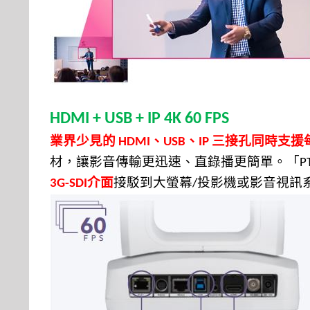
HDMI + USB + IP 4K 60 FPS
業界少見的
、
、
三接孔同時支援
HDMI
USB
IP
材，讓影音傳輸更迅速、直錄播更簡單。
「
P
介面
接駁到大螢
幕
投影機或影音視訊
3G-SDI
/