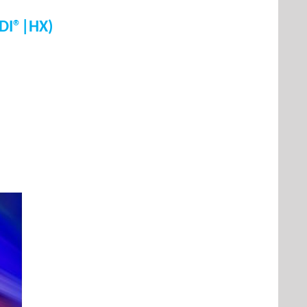
DI®|HX)