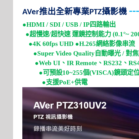
-
推出全新專業
攝影機
AVer
PTZ
●HDMI / SDI / USB / IP
四
路輸出
●
超慢速
/
超快速
運鏡控制能力
(0.1°~ 200
●4K 60fps UHD ●H.265
網絡影像串流
●Super Video Quality
自動曝光
/
對焦
●Web UI
、
IR Remote
、
RS232
、
RS
●
可預設
10~255
個
(VISCA)
鏡頭定
●
支援
PoE+
供電