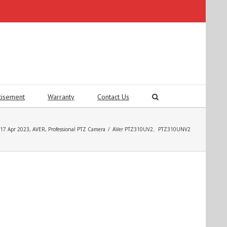
tisement
Warranty
Contact Us
17 Apr 2023
,
AVER
,
Professional PTZ Camera
/
AVer PTZ310UV2、PTZ310UNV2