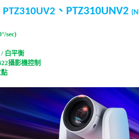
、
PTZ310UNV2
-- PTZ310UV2
(
N
°/sec)
/
白平衡
422
攝影機控制
位點