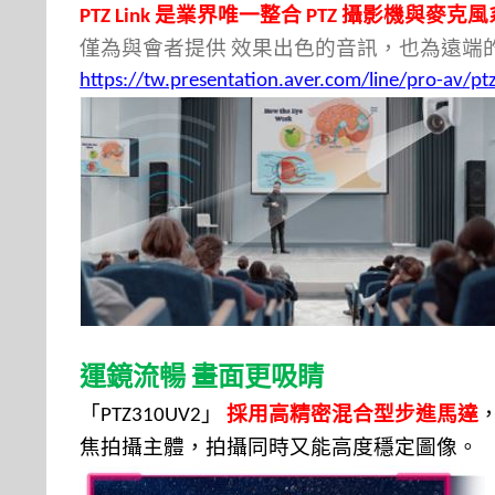
是業界唯一整合
攝影機與麥克風
PTZ Link
PTZ
僅為與會者提供
效果出色的音訊，也為遠端
https://tw.presentation.aver.com/line/pro-av/ptz
運鏡流暢
畫面更吸睛
「
」
採用高精密混合型步進馬達
PTZ310UV2
焦拍攝主體，拍攝同時又能高度穩定圖像。