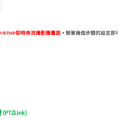
即時串流攝影機畫面
，
簡單幾個步驟
的
設定即
P/RTMP
機
(PTZLink)