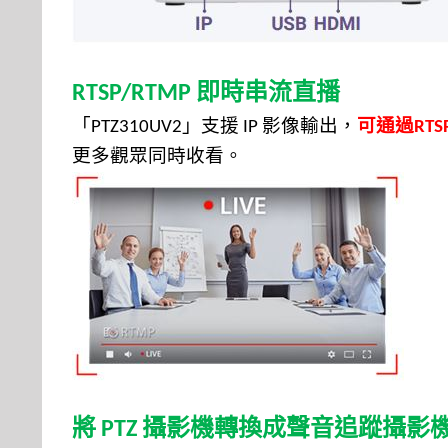
即時串流
直播
RTSP/RTMP
「
」
支援
影像輸出，
可通
過
PTZ310UV2
IP
RTS
更多觀眾同時收看
。
將
攝影機轉換成聲音追蹤攝影
PTZ