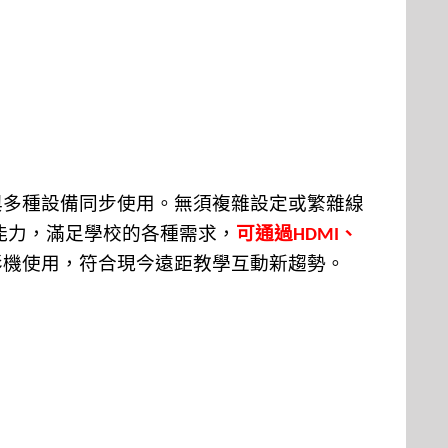
與多種設備同步使用。無須複雜設定或繁雜線
能力
，
滿足學校的各種需求
，
可通
過
、
HDMI
影
機使用
，
符合現今遠距教學互動新趨勢
。