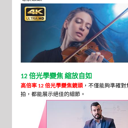
倍光學變焦
縮放自如
12
高倍率
倍光學變焦鏡頭
，不僅能夠準確對
12
拍，都能展示絕佳的細節。