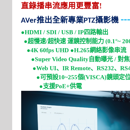
直錄播串流應用更豐富
!
--
推出全新專業
攝影機
AVer
PTZ
●HDMI / SDI / USB / IP
四路輸出
●
超慢速
/
超快速
運鏡控制能力
(0.1°~ 200
●4K 60fps UHD ●H.265
網絡影像串流
●Super Video Quality
自動曝光
/
對焦
●Web UI
、
IR Remote
、
RS232
、
RS
●
可預設
10~255
個
(VISCA)
鏡頭定
●
支援
PoE+
供電