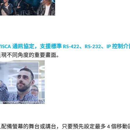
通訊協定，支援標準
、
、
控制介
VISCA
RS-422
RS-232
IP
呈現
不同角度的
重要畫面。
且配備螢幕的舞台或講台，只要預先設定最多
個移動
4