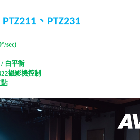
、
- PTZ211
PTZ231
°/sec)
/
白平衡
422
攝影機控制
位點