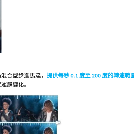
過混合型步進馬達，
提供每秒
度至
度的轉速範
0.1
200
度運鏡變化。