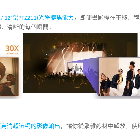
倍
光學變焦能力
，即使攝影機在平移、轉
)
/ 12
(PTZ211)
態、清晰的每個瞬間。
超高清超流暢的影像輸出
，讓你從繁雜線材中解放，使