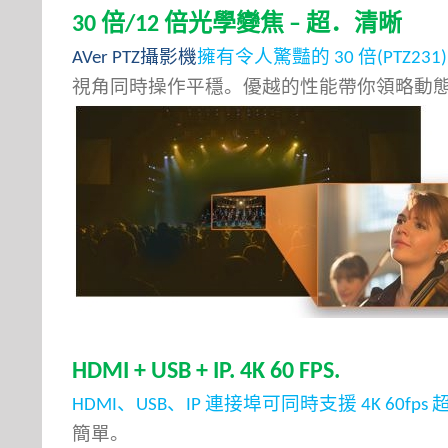
倍
倍光學變焦
超．清晰
30
/12
–
攝影機
擁有令人驚豔的
倍
AVer PTZ
30
(PTZ231
視角同時操作平穩。優越的性能帶你領略動
HDMI + USB + IP. 4K 60 FPS.
、
、
連接埠可同時支援
HDMI
USB
IP
4K 60fps
簡單。