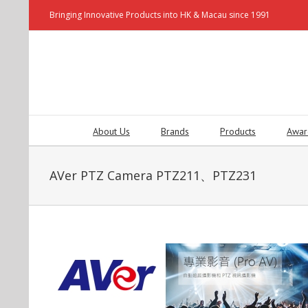
Bringing Innovative Products into HK & Macau since 1991
About Us
Brands
Products
Awar
AVer PTZ Camera PTZ211、PTZ231