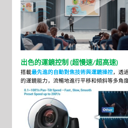
出色的運鏡控制
超慢速
超高速
(
/
)
搭載
最先進的自動對焦技術與運鏡操控
，透
的運鏡能力，流暢地進行平移和傾斜等多角