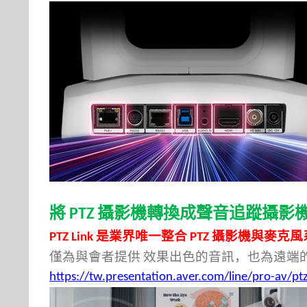
將
攝影機轉換成聲音追蹤攝影
PTZ
是業界唯一整合
攝影機與麥克風
PTZ Link
PTZ
僅為與會者提供
效果出色的音訊，也為遠端
https://tw.presentation.aver.com/line/pro-av/ptz