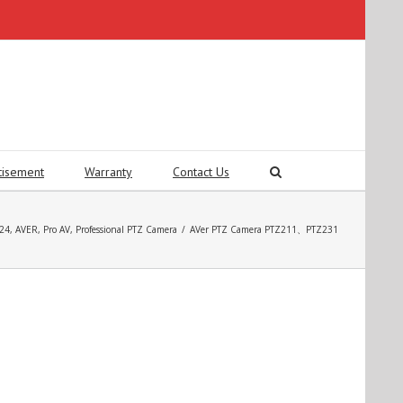
tisement
Warranty
Contact Us
024
,
AVER
,
Pro AV
,
Professional PTZ Camera
/
AVer PTZ Camera PTZ211、PTZ231