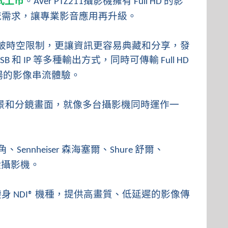
式上市
。
攝影機擁有
的影
AVer PTZ211
Full HD
流需求，讓專業影音應用再升級。
破時空限制，更讓資訊更容易典藏和分享，發
和
等多種輸出方式，同時可傳輸
SB
IP
Full HD
場的影像串流體驗。
景和分鏡畫面，就像多台攝影機同時運作一
角、
森海塞爾、
舒爾、
Sennheiser
Shure
蹤攝影機。
變身
機種，提供高畫質、低延遲的影像傳
NDI®