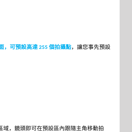
面，可預設高達
個拍攝點
，讓您事先預設
255
區域，鏡頭即可在預設區內跟隨主角移動拍