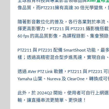
全球教育科技與專業影音領導品牌
宣布
AVer
像品質，
而
擁有
高達
倍光學變焦，
PTZ231
30
隨著影音數位化的普及，各行各業對於串流
揮更高影響力。
與
攝影機搭載
PTZ211
PTZ231
的高品質影像，為課程錄影、集會預錄
60 fps
與
配備
功能，最
PTZ211
PTZ231
SmartShoot
樣；透過高精密混合型步進馬達，實現自由
透過
軟體，
與
可
AVer PTZ Link
PTZ211
PTZ231
山葉、
及
，轉換成可
Yamaha
Nureva
ClearOne
此外，於
開始，使用者可
自行上網選
2024Q2
輸，讓直播串流更簡單、更快速！