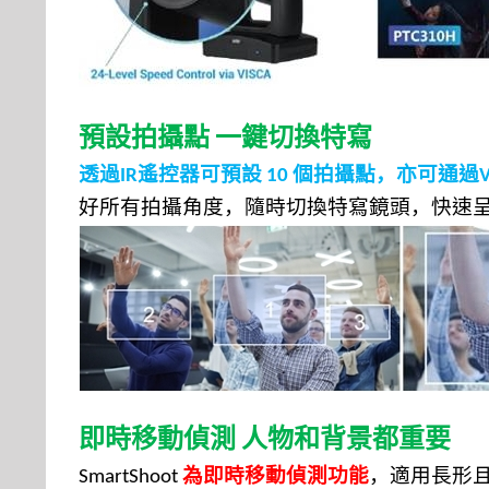
預設拍
攝
點
一鍵切換特寫
透過
遙控器
可
預設
個拍攝點，
亦可通過
IR
10
好所有拍攝角度，隨時切換特寫鏡頭，
快速
即時移動偵測
人物和背景都重要
為即時移動偵測功能
，適用長形
SmartShoot