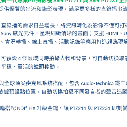
全新一代專業
攝影機
與
正
PTZ
AVer PTZ211
AVer PTZ231
提供優質的串流和錄影表現，滿足更多樣的直錄播串
、直錄播的需求日益增長，將資訊轉化為影像不僅可打
感光元件，呈現細緻清晰的畫面；支援
、
Sony
HDMI
U
、實況轉播、線上直播、活動記錄等應用打造親臨現
多可預設
個區域同時拍攝人物和背景，可自動切換取
4
、平穩、靈活的鏡頭移動。
與全球頂尖麥克風系統搭配，包含
鐵三
Audio-Technica
依據預設點位置，自動切換拍攝不同發言者的聲音追
購
搭配
升級金鑰，讓
與
即刻
NDI® HX
PTZ211
PTZ231