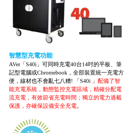
智慧型充電功能
AVer
「
S40i
」可同時充電
40
台
14
吋的平板、筆
記型電腦或
Chromebook
，全部裝置統一充電方
便，線材也不會亂七八糟
!
「
S40i
」
配備了智
能充電系統，動態監控充電區域，精確分配電
流充電，有效節省充電時間；獨立的電力過載
保護，亦確保設備安全充電
。