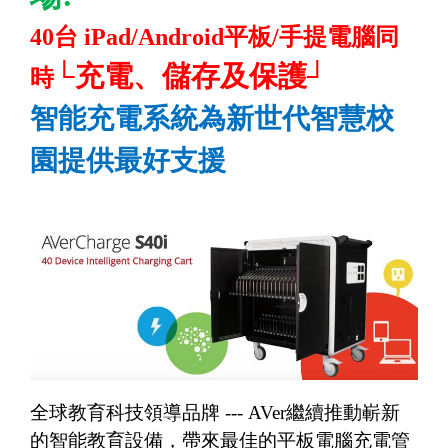
40
台
iPad/Android
平板
/
手提電腦同
└
充電、儲存及保護
┘
時
智能充電系統為新世代智慧校
園提供最好支援
全球教育科技領導品牌
--- AVer
繼續推動嶄新
的智能教育設備，帶來最佳的平板電腦充電管