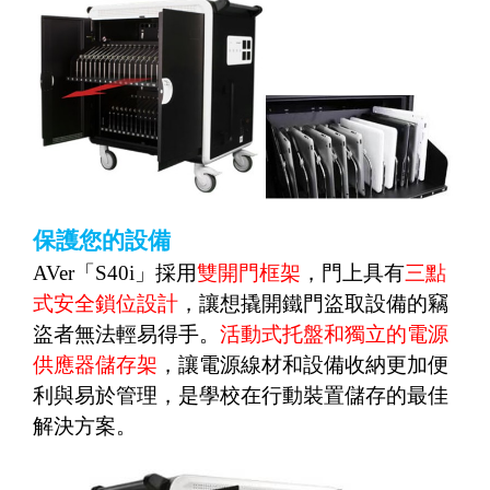
保護您的設備
AVer
「
S40i
」採用
雙開門框架
，門上具有
三點
式安全鎖位設計
，讓想撬開鐵門盜取設備的竊
盜者無法輕易得手。
活動式托盤和獨立的電源
供應器儲存架
，讓電源線材和設備收納更加便
利與易於管理，是學校在行動裝置儲存的最佳
解決方案。