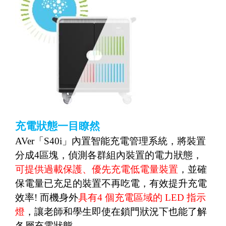
充電狀態一目瞭然
AVer
「
S40i
」內置智能充電管理系統，將裝置
分成
4
區塊，偵測各群組內裝置的電力狀態，
可提供過載保護、優先充電低電量裝置
，並確
保電量已充足的裝置不再吃電，有效提升充電
效率
!
而機身外
具有
4
個充電區域的
LED
指示
燈
，讓老師和學生即使在鎖門狀況下也能了解
各層充電狀態。