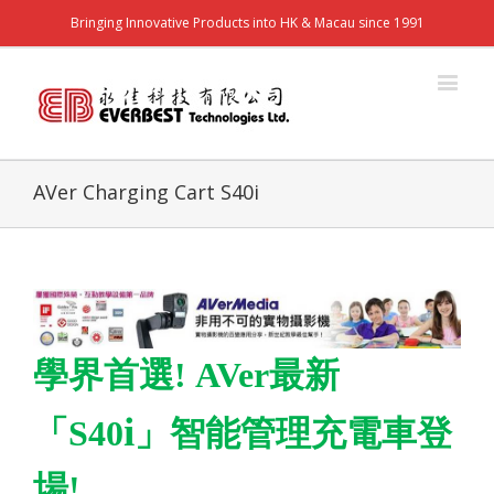
Bringing Innovative Products into HK & Macau since 1991
AVer Charging Cart S40i
學界首選
! AVer
最新
i
「
S40
」智能管理充電車登
場
!