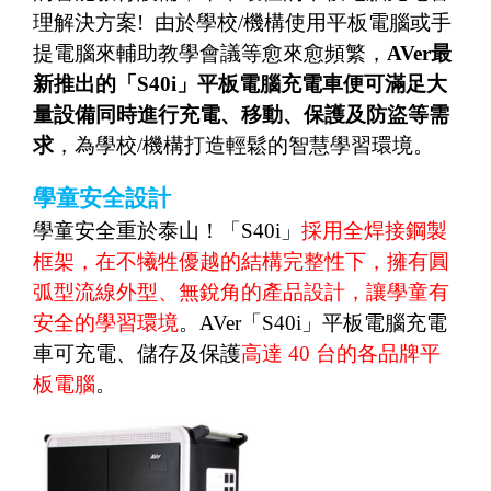
理解決方案
!
由於學校
/
機構使用平板電腦或手
提電腦來輔助教學會議等愈來愈頻繁，
AVer
最
新推出的「
S40i
」平板電腦充電車便可滿足大
量設備同時進行充電、移動、保護及防盜等需
求
，為學校
/
機構打造輕鬆的智慧學習環境。
學童安全設計
學童安全重於泰山！「
S40i
」
採用全焊接鋼製
框架，在不犧牲優越的結構完整性下，擁有圓
弧型流線外型、無銳角的產品設計，讓學童有
安全的學習環境
。
AVer
「
S40i
」平板電腦充電
車可充電、儲存及保護
高達
40
台的各品牌平
板電腦
。