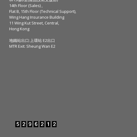
14th Floor (Sales) ,
Flat B, 15th Floor (Technical Support),
Wing Hang Insurance Building
11 Wing Kut Street, Central,
Hong Kong
地鐵站出口:上環站 E2出口
MTR Exit: Sheung Wan E2