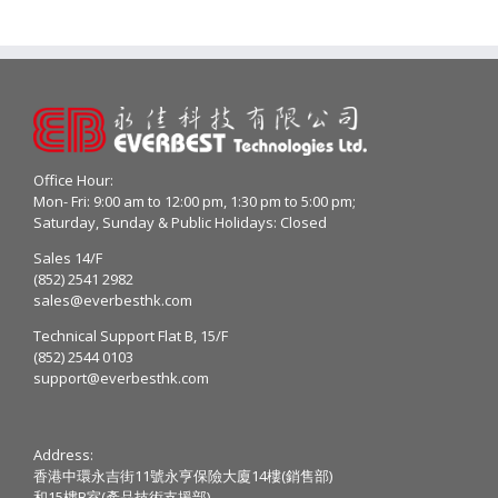
Office Hour:
Mon- Fri: 9:00 am to 12:00 pm, 1:30 pm to 5:00 pm;
Saturday, Sunday & Public Holidays: Closed
Sales 14/F
(852) 2541 2982
sales@everbesthk.com
Technical Support Flat B, 15/F
(852) 2544 0103
support@everbesthk.com
Address:
香港中環永吉街11號永亨保險大廈14樓(銷售部)
和15樓B室(產品技術支援部)