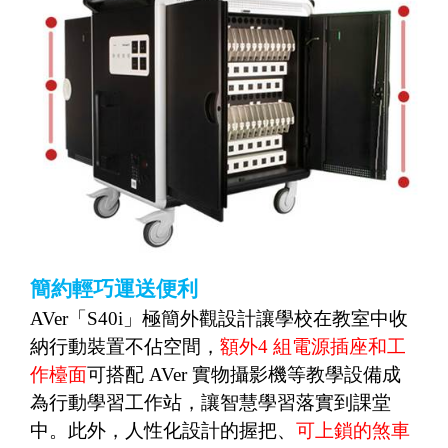
簡約輕巧運送便利
AVer
「
S40i
」極簡外觀設計讓學校在教室中收
納行動裝置不佔空間，
額外
4
組電源插座和工
作檯面
可搭配
AVer
實物攝影機等教學設備成
為行動學習工作站，讓智慧學習落實到課堂
中。此外，人性化設計的握把、
可上鎖的煞車