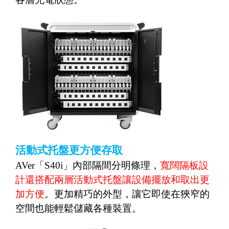
活動式托盤更方便存取
AVer
「
S40i
」內部隔間分明條理，
寬闊隔板設
計還搭配兩層活動式托盤讓設備擺放和取出更
加方便
。更加精巧的外型，讓它即使在狹窄的
空間也能輕鬆儲藏各種裝置。