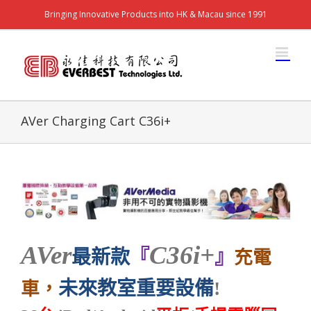
Bringing Innovative Products into HK & Macau since 1991
AVer Charging Cart C36i+
AVer
C36i+
最新款
『
』
充電
未來教室
重要設備
!
車，