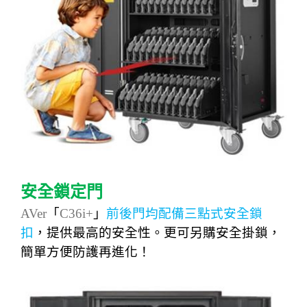
安全鎖定門
AVer
「
C36i+
」
前後門均配備三點式安全鎖
扣
，提供最高的安全性。更可另購安全掛鎖，
簡單方便防護再進化！