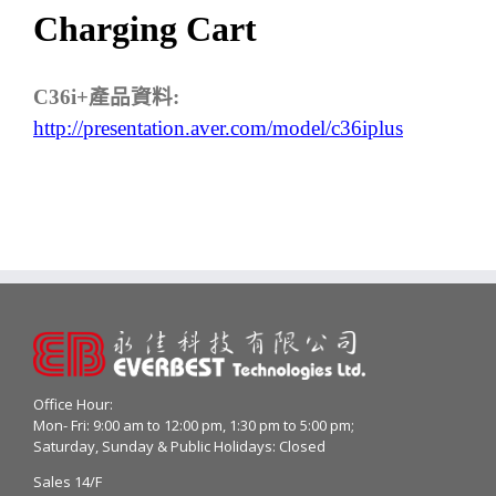
Charging Cart
C36i+
產品資料
:
http://presentation.aver.com/model/c36iplus
Office Hour:
Mon- Fri: 9:00 am to 12:00 pm, 1:30 pm to 5:00 pm;
Saturday, Sunday & Public Holidays: Closed
Sales 14/F