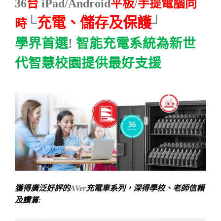
36
台
iPad/Android
平板
/
手提電腦同
└
充電、儲存及保護
┘
時
學界首選
!
智能充電系統為新世
代智慧校園提供最好支援
獲得廣泛好評的
AVer
充電車系列，深得學校、老師信賴
及讚賞
: