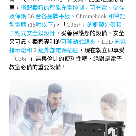
車，
搭配獨特的智能充電
控
制，可充電、儲存
及保護
36
台各品牌平板、
Chromebook
和筆記
型電腦
(15
吋以下
)
。「
C36i+
」
的鋼製外殼和
三點式安全鎖設計
，妥善保護您的設備，安全
又可靠。獨家專利的
可移動式線夾、
LED
充電
指示燈和
2
組外部電源插座
，現在就立即享受
「
C36i+
」無與倫比的便利性吧，絕對是電子
教室必備的重要設備！