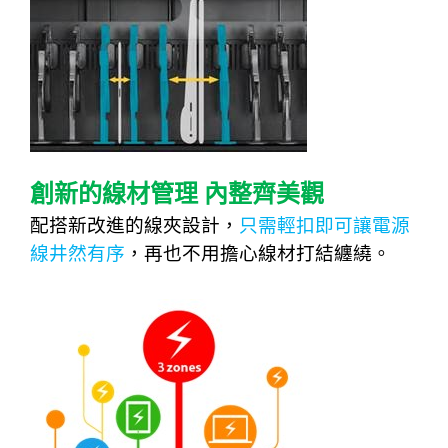
創新的線材管理
內整齊美觀
配搭
新改進的線夾設計，
只需輕扣即可讓電源
線井然有序
，再也不用擔心線材打結纏繞。