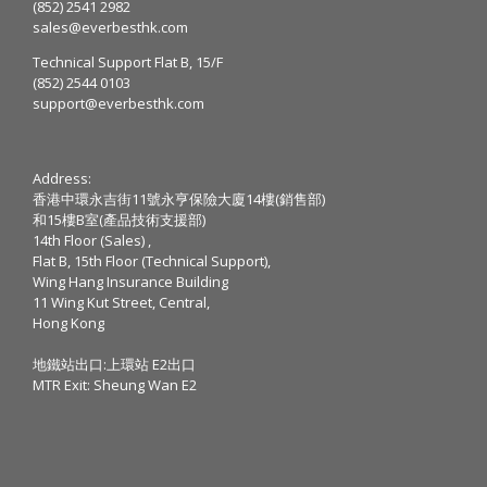
(852) 2541 2982
sales@everbesthk.com
Technical Support Flat B, 15/F
(852) 2544 0103
support@everbesthk.com
Address:
香港中環永吉街11號永亨保險大廈14樓(銷售部)
和15樓B室(產品技術支援部)
14th Floor (Sales) ,
Flat B, 15th Floor (Technical Support),
Wing Hang Insurance Building
11 Wing Kut Street, Central,
Hong Kong
地鐵站出口:上環站 E2出口
MTR Exit: Sheung Wan E2