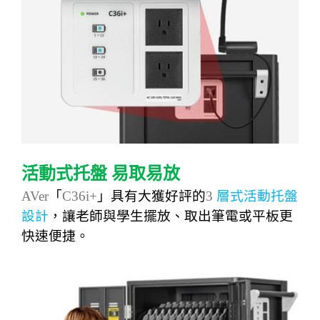
活動式托盤
易取易放
AVer
「
C36i+
」具有大獲好評的
3
層式活動托盤
設計
，讓老師與學生擺放、取出筆電或平板更
快速便捷。