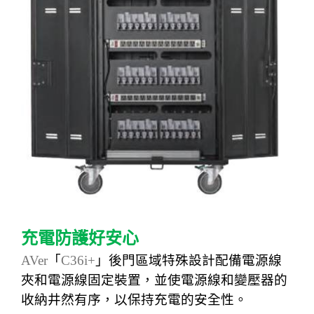
充電防護好安心
AVer
「
C36i+
」
後門區
域特殊設計配備電源線
夾和電源線固定裝置，並使電源線和變壓器的
收納井然有序，以保持充電的安全性。