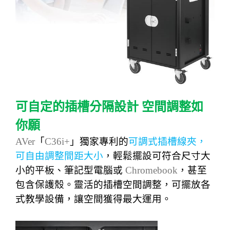
可自定的插槽分隔設計
空間調整如
你願
AVer
「
C36i+
」獨家專利的
可調式插槽線夾，
可自由調整間距大小
，輕鬆擺設
可符合尺
寸
大
小的
平板、筆記型電腦或
Chromebook
，甚至
包含保護殼。靈活的插槽空間調整，可擺放各
式教學設備，讓空間獲得最大運用。