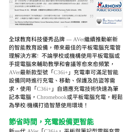
全球教育科技優秀品牌
--- AVer
繼續推動嶄新
的智能教育設備，帶來最佳的平板電腦充電管
理解決方案
!
不論
學校
或
機構使用平板電腦或
手提電腦來輔助教學
和
會議等愈來愈頻繁，
AVer
最新
款型號
「
C36i+
」充電車可滿足
智能
設備同時進行充電、移動、保護及防盜等需
求，使用「
C36i+
」自適應充電技術快速為筆
記本電腦，
Chromebook
或平板電腦充電，輕鬆
為學校
/
機構打造智慧
使用
環境！
節省時間，充電設備更智能
新一代
AVer
「
C36i+
」平板與筆記型電腦充電