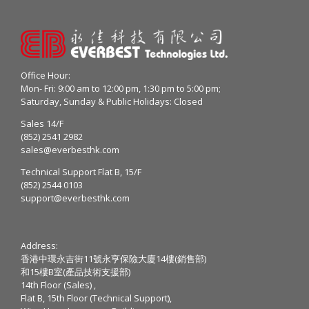
Office Hour:
Mon- Fri: 9:00 am to 12:00 pm, 1:30 pm to 5:00 pm;
Saturday, Sunday & Public Holidays: Closed
Sales 14/F
(852) 2541 2982
sales@everbesthk.com
Technical Support Flat B, 15/F
(852) 2544 0103
support@everbesthk.com
Address:
香港中環永吉街11號永亨保險大廈14樓(銷售部)
和15樓B室(產品技術支援部)
14th Floor (Sales) ,
Flat B, 15th Floor (Technical Support),