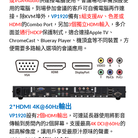
或
供連接電腦使用。會議場地準備預設使
VGA+Audio
用的電腦，到場參加會議的客戶可自備電腦再作連
接。除
埠外，
備有
組支援
、色差或
KVM
VP1920
1
AV
的
，另加
個獨立
輸入
，多介
HDMI
Combo Port
3
HDMI
面並
通行
保護制式，適合連接
、
HDCP
Apple TV
、
、機頂盒等不同裝置，方
ChromeCast
Blueray Player
便需要多路輸入選項的會議應用。
輸出
2*HDMI 4K@60Hz
設有
個
輸出
，可連延長器使用將影音
VP1920
2
HDMI
傳輸到房間內的
個屏幕。支援最高
的
2
4K DCI@60Hz
超高解像度，讓用戶享受最原汁原味的聲畫。