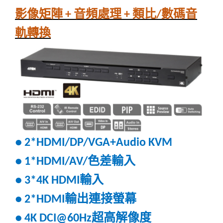
影像矩陣
音頻處理
類比
數碼音
+
+
/
軌轉換
●
2*HDMI/DP/VGA+Audio KVM
色差輸入
●
1*HDMI/AV/
輸入
●
3*4K HDMI
輸出連接螢幕
●
2*HDMI
超高解像度
●
4K DCI@60Hz