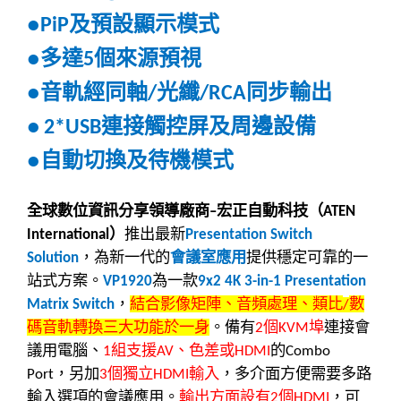
及預設顯示模式
●PiP
多達
個來源預視
●
5
音軌經同軸
光纖
同步輸出
●
/
/RCA
連接觸控屏及周邊設備
●
2*USB
自動切換及待機模式
●
全球數位資訊分享領導廠商
宏正自動科技（
–
ATEN
）
推出最新
International
Presentation Switch
，為新一代的
會議室應用
提供穩定可靠的一
Solution
站式方案。
為一款
VP1920
9x2 4K 3-in-1 Presentation
，
結合影像矩陣、音頻處理、類比
數
Matrix Switch
/
碼音軌轉換三大功能於一身
。備有
個
埠
連接會
2
KVM
議用電腦、
組支援
、色差或
的
1
AV
HDMI
Combo
，另加
個獨立
輸入
，多介面方便需要多路
Port
3
HDMI
輸入選項的會議應用。
輸出方面設有
個
，可
2
HDMI