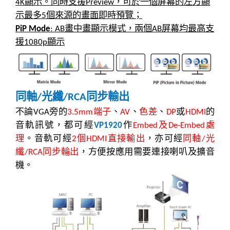
顯示。同時支援
，可於一個屏幕的左方顯
4K
Preview
示最多
個來源的畫面即時預覽；
5
畫中畫顯示模式，兩個
屏幕均最高支
PiP Mode
: AB
AB
援
顯示
1080p
同軸
光纖
同步輸出
/
/RCA
不論
旁的
端子
、
、
色差
、
或
的
VGA
3.5mm
AV
DP
HDMI
音軌訊號，都可經
作
及
處
VP1920
Embed
De-Embed
理
。音軌可經
個
直接輸出
，亦可經
同軸
光
2
HDMI
/
纖
同步輸出
，方便按應用需要連接喇叭及擴音
/RCA
機。