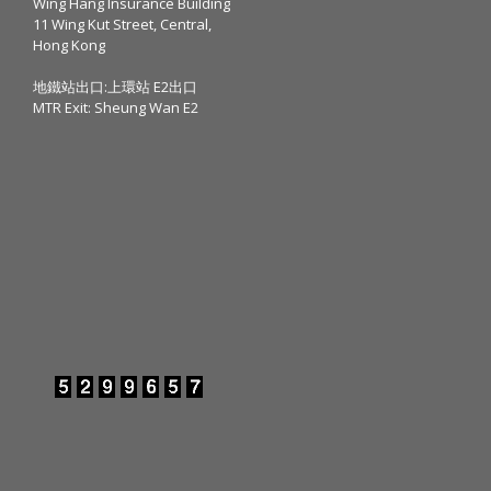
Wing Hang Insurance Building
11 Wing Kut Street, Central,
Hong Kong
地鐵站出口:上環站 E2出口
MTR Exit: Sheung Wan E2