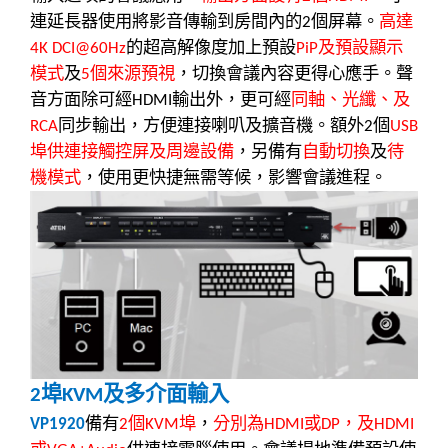
連延長器使用將影音傳輸到房間內的
個屏幕。
高達
2
的超高解像度加上預設
及預設顯示
4K DCI@60Hz
PiP
模式
及
個來源預視
，切換會議內容更得心應手。聲
5
音方面除可經
輸出外，更可經
同軸、光纖、及
HDMI
同步輸出，方便連接喇叭及擴音機。額外
個
RCA
2
USB
埠供連接觸控屏及周邊設備
，另備有
自動切換
及
待
機模式
，使用更快捷無需等候，影響會議進程。
埠
及多介面輸入
2
KVM
備有
個
埠
，
分別為
或
，及
VP1920
2
KVM
HDMI
DP
HDMI