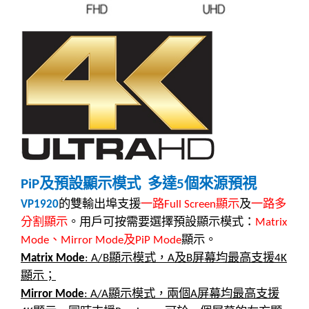
及預設顯示模式
多達
個來源預視
PiP
5
的雙輸出埠支援
一路
顯示
及
一路多
VP1920
Full Screen
分割顯示
。用戶可按需要選擇預設顯示模式：
Matrix
、
及
顯示。
Mode
Mirror Mode
PiP Mode
顯示模式，
及
屏幕均最高支援
Matrix Mode
: A/B
A
B
4K
顯示；
顯示模式，兩個
屏幕均最高支援
Mirror Mode
: A/A
A