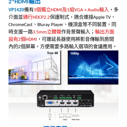
輸出
2*HDMI
備有
個獨立
及
組
輸入
，多
VP1420
3
HDMI
1
VGA + Audio
介面並
通行
保護制式，適合連接
、
HDCP2.2
Apple TV
、
、機頂盒等不同裝置，同
ChromeCast
Bluray Player
時支援一路
立體聲
作背景聲輸入；
輸出方面
3.5mm
設有
個
，可連延長器使用將影音傳輸到房間
2
HDMI
內的
個屏幕，方便需要多路輸入選項的會議應用。
2