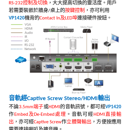
控制及切換
，大大提高切換的靈活度。用戶
RS-232
若需要裝嵌於牆身
桌上的
按鍵控制
，亦可利用
/
機背的
及
埠
連接硬件按鈕。
VP1420
Contact In
LED
音軌經
輸出
Captive Screw Stereo/HDMI
不論
端子
或
的音軌訊號，都可經
3.5mm
HDMI
VP1420
作
及
處理
。音軌可經
直接輸
Embed
De-Embed
HDMI
出
，亦可經
作
立體聲輸出
，方便按應用
Captive Screw
需要連接喇叭及擴音機。