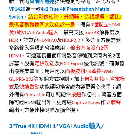
新一代的
會議室應用
提供穩定可靠的一站式方案。
為一款
VP1420
4x2 True 4K Presentation Matrix
，
結合影像矩陣、升頻器、音頻處理、類比
Switch
/
數碼音軌轉換四大功能於一身
。備有
個獨立
3
HDMI
及
組
輸入
，最高支援
解像度及
1
VGA + Audio
True 4K
，並兼容
及
，多介面方便需要
HDR
HDMI2.0
HDCP2.2
多路輸入選項的會議應用。
輸出方面設有
個
2
，可連延長器使用將影音傳輸到房間內的
個
HDMI
2
屏幕。設有
定標功能
及
優化訊號，確保輸
EDID Expert
出最完美畫面；用戶可以
面板按鈕
遙控
/IR
/Web
等多個方式控制，加上
自動切換
、
省電模
GUI/RS-232
式
及
快速啟動
功能讓切換會議內容更得心應手；額
外備有
可加配硬件
按鈕
作控制；聲音方面
Contact In
除可經
輸出外，更可經
作
立體聲
HDMI
Captive Screw
輸出，方便連接喇叭及擴音機。
輸入
3*True 4K HDMI 1*VGA+Audio
/