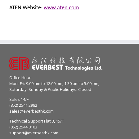
ATEN Website:
www.aten.com
Office Hour:
Mon- Fri: 9:00 am to 12:00 pm, 1:30 pm to 5:00 pm;
Saturday, Sunday & Public Holidays: Closed
Sales 14/F
(852) 2541 2982
sales@everbesthk.com
Technical Support Flat B, 15/F
(852) 2544 0103
support@everbesthk.com