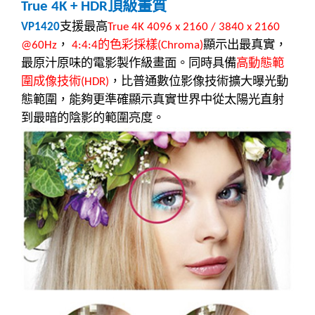
頂級畫質
True 4K + HDR
支援最高
VP1420
True 4K 4096 x 2160 / 3840 x 2160
，
的色彩採樣
顯示出最真實，
@60Hz
4:4:4
(Chroma)
最原汁原味的電影製作級畫面。同時具備
高動態範
圍成像技術
，比普通數位影像技術擴大曝光動
(HDR)
態範圍，能夠更準確顯示真實世界中從太陽光直射
到最暗的陰影的範圍亮度。