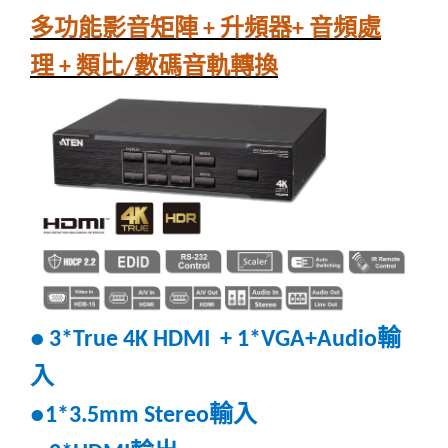
多功能影音矩陣
升頻器
音頻處
+
+
理
類比
數碼音軌轉換
+
/
輸
●
3*True 4K HDMI + 1*VGA+Audio
入
輸入
●1*3.5mm Stereo