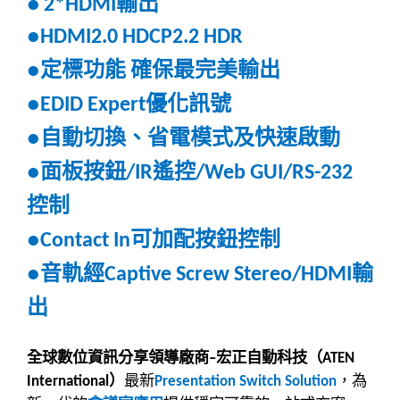
輸出
●
2*HDMI
●HDMI2.0 HDCP2.2 HDR
定標功能
確保最完美輸出
●
優化訊號
●EDID Expert
自動切換、省電模式及快速啟動
●
面板按鈕
遙控
●
/IR
/Web GUI/RS-232
控制
可加配按鈕控制
●Contact In
音軌經
輸
●
Captive Screw Stereo/HDMI
出
全球數位資訊分享領導廠商
宏正自動科技（
–
ATEN
）
最新
，為
International
Presentation Switch Solution