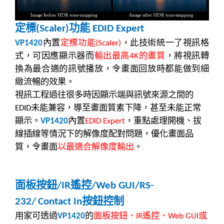
定標
功能
(Scaler)
EDID Expert
內置
定標功能
，此技術統一了視訊格
VP1420
(Scaler)
式，可因應顯示器而
輸出最高
的畫質
，將視訊轉
4K
換為最合適的訊號播放，令畫面回放時都能做到細
緻流暢的效果。
視訊工程過往很多時因顯示端與訊號來源之間的
未能兼容，導至畫面質素下降，甚至未能正常
EDID
顯示。
內置
，重點處理開機、拔
VP1420
EDID Expert
線插線等情況下的解像度配對問題，優化畫面品
質，令畫面
以最適合解像度輸出
。
面板按鈕
遙控
/IR
/Web GUI/RS-
按鈕控制
232/
Contact In
用家
可透過
的
面板按鈕、
遙控、
或
VP1420
IR
Web GUI