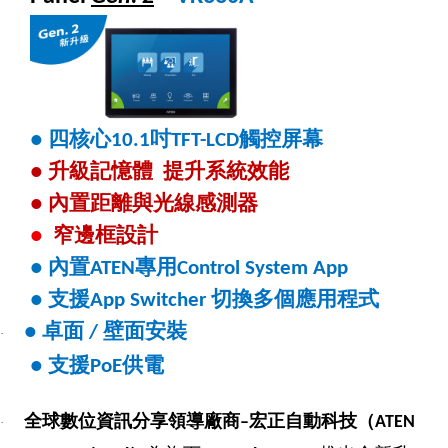
四核心
吋
觸控屏幕
●
10.1
TFT-LCD
升級記憶體
提升系統效能
●
內置距離與光線感測器
●
窄邊框設計
●
內置
專用
●
ATEN
Control System App
支援
切換多個應用程式
●
App Switcher
卓面
壁面安裝
●
/
·
支援
供電
●
PoE
全球數位資訊分享領導廠商
宏正自動科技（
–
ATEN
·