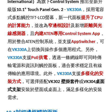
）
為旗下
推出全新升
International
Control System
級版
，採用電容
10.1” Touch Panel Gen. 2
-
VK330A
式多點觸控
螢幕，新一代面板
提升了
TFT-LCD
CPU
的計算能力
，並改為
窄邊框設計
及新增
距離與光
線感測器
，且
內建
專用
，
ATEN
Control System App
用於整合
控制系統，並支援
，可
ATEN
AppSwitcher
在
上切換與操作多個應用程式。另外，
VK330A
支援
供電
，透過一條網線即可同時傳
VK330A
PoE
輸電源和資訊到觸控面板，適合要求穩定且有線
傳輸的應用環境。此外，
支援
多樣化的安
VK330A
裝方式
，可選擇搭配
壁掛套件
或
桌面
VK302
VK304
式支架
安裝於壁面或桌面上，滿足多樣化的安裝
需求。