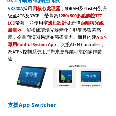
吋細邊框觸控面板
10.1
·
採用
四核心處理器
，
及
分別升
VK330A
SDRAM
Flash
級至
及
，
螢幕為
多點觸控
4GB
32GB
1280x800
TFT-
螢幕，並使用
窄邊框設計
及新增
距離與光線
LCD
感測器
，能根據環境光線變化自動調整螢幕亮
度，令畫面清晰易讀並節省電力。而且內建
ATEN
專用
，支援
，
Control System App
ATEN Controller
為
控制系統用戶帶來更專業可靠的操作體
ATEN
驗。
App Switcher
支援