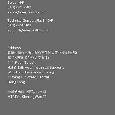
Sales 14/F
(852) 2541 2982
sales@everbesthk.com
Technical Support Flat B, 15/F
(852) 2544 0103
support@everbesthk.com
Address:
香港中環永吉街11號永亨保險大廈14樓(銷售部)
和15樓B室(產品技術支援部)
14th Floor (Sales) ,
Flat B, 15th Floor (Technical Support),
Wing Hang Insurance Building
11 Wing Kut Street, Central,
Hong Kong
地鐵站出口:上環站 E2出口
MTR Exit: Sheung Wan E2