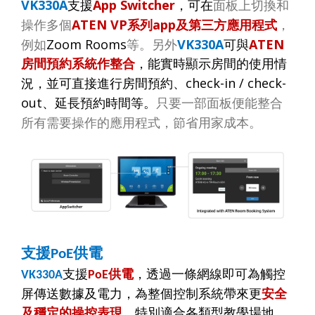
VK330A
App Switcher
支援
，可在
面板上切換和
ATEN VP
app
操作多個
系列
及第三方應用程式
，
Zoom Rooms
VK330A
ATEN
例如
等。另外
可與
房間預約系統作整合
，能實時顯示房間的使用情
check-in / check-
況，並可直接進行房間預約、
out
、延長預約時間等。
只要一部面板便能整合
所有需要操作的應用程式，節省用家成本。
支援
供電
PoE
支援
供電
，透過一條網線
即可為觸控
VK330A
PoE
屏傳送數據及電力，為整個控制系統帶來更
安全
及穩定的操控表現
，特別適合各類型教學場地、