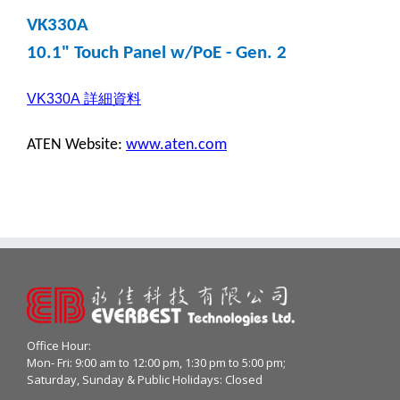
VK330A
10.1" Touch Panel w/PoE - Gen. 2
VK330A
詳細資料
ATEN Website:
www.aten.com
Office Hour:
Mon- Fri: 9:00 am to 12:00 pm, 1:30 pm to 5:00 pm;
Saturday, Sunday & Public Holidays: Closed