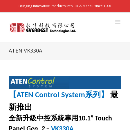
Bringing Innovative Products into HK & Macau since 1991
ATEN VK330A
【
系列】
最
ATEN
Control System
新推出
全新升級中控系統專用
10.1
” Touch
Panel
Gen. 2
–
VK330A