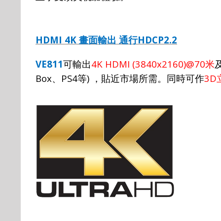
HDMI 4K
HDCP2.2
畫面輸出
通行
VE811
4K HDMI (3840x2160)@70
可輸出
米
Box
PS4
)
3D
、
等
，貼近市場所需。同時可作