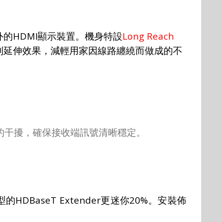
HDMI
Long Reach
外的
顯示裝置。機身特設
到延伸效果，減輕用家因線路纏繞而做成的不
的干擾，確保接收端訊號清晰穩定。
HDBaseT Extender
20%
型的
更迷你
。安裝佈