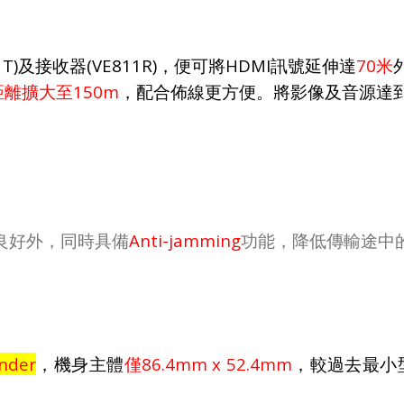
1T)
(VE811R)
HDMI
70
及接收器
，便可將
訊號延伸達
米
150m
距離擴大至
，配合佈線更方便。將影像及音源達
Anti-jamming
良好外，同時具備
功能，降低傳輸途中
nder
86.4mm x 52.4mm
，機身主體
僅
，較過去最小