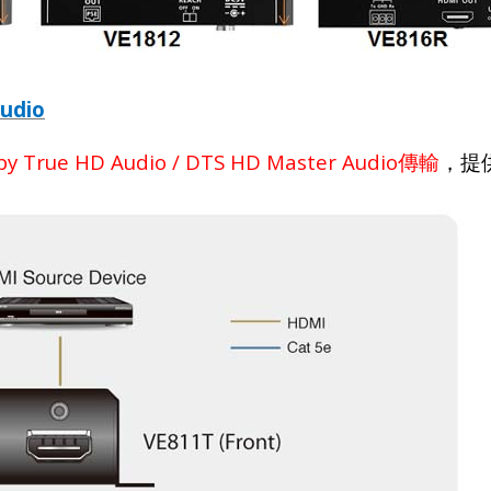
Audio
by True HD Audio / DTS HD Master Audio
傳輸
，提