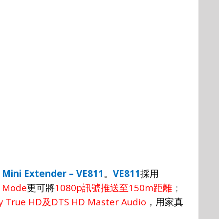
Mini Extender – VE811
VE811
。
採用
h Mode
1080p
150m
更可將
訊號推送至
距離
；
y True HD
DTS HD Master Audio
及
，用家真