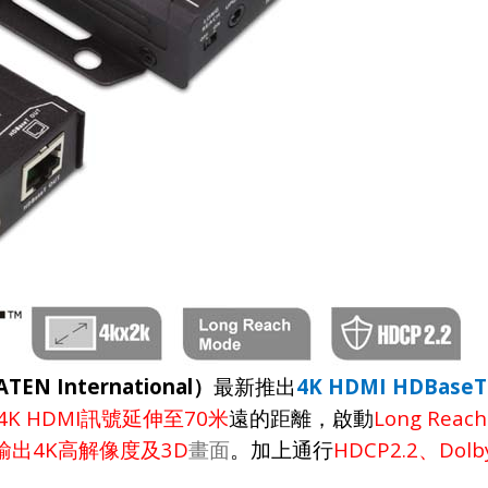
ATEN International
4K HDMI HDBaseT 
）
最新推出
4K HDMI
70
Long Reac
訊號延伸至
米
遠的距離，啟動
4K
3D
HDCP2.2
Dolb
輸出
高解像度及
畫面
。加上通行
、