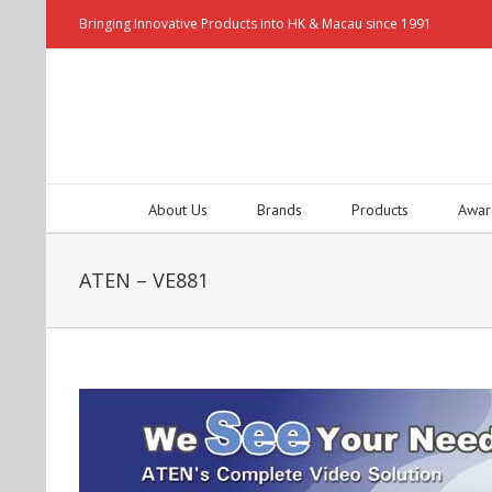
Bringing Innovative Products into HK & Macau since 1991
About Us
Brands
Products
Awar
ATEN – VE881