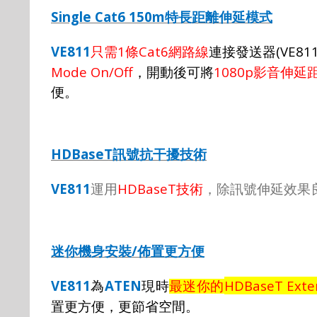
Single Cat6 150m
特長距離伸延模式
VE811
1
Cat6
(VE81
只需
條
網路線
連接發送器
Mode On/Off
1080p
，開動後可將
影音伸延
便。
HDBaseT
訊號抗干擾技術
VE811
HDBaseT
運用
技術
，除訊號伸延效果
/
迷你機身安裝
佈置更方便
VE811
ATEN
HDBaseT Exte
為
現時
最迷你的
置更方便，更節省空間。