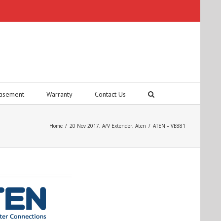
tisement
Warranty
Contact Us
Home
/
20 Nov 2017
,
A/V Extender
,
Aten
/
ATEN – VE881