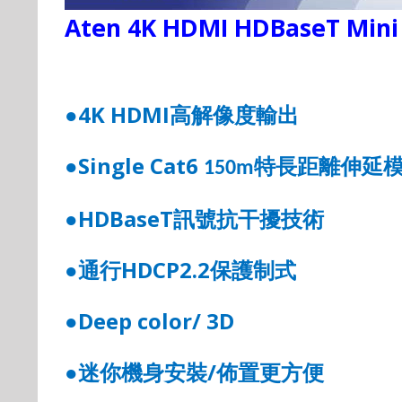
Aten 4K HDMI HDBaseT Mini 
4K HDMI
●
高解像度輸出
Single Cat6
●
特長距離伸延
150m
HDBaseT
●
訊號抗干擾技術
HDCP2.2
●
通行
保護制式
Deep color/ 3D
●
/
●
迷你機身安裝
佈置更方便