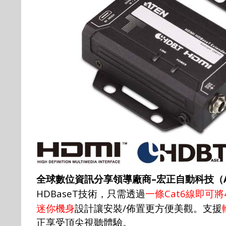
–
全球數位資訊分享領導廠商
宏正自動科技（
HDBaseT
Cat6
技術，只需透過
一條
線即可將
/
迷你機身
設計讓安裝
佈置更方便美觀。支援
正享受頂尖視聽體驗。