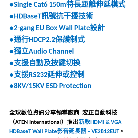
特長距離伸延模式
●
Single Cat6
150m
訊號抗干擾技術
●HDBaseT
設計
●2-gang EU Box Wall Plate
通行
保護制式
●
HDCP2.2
獨立
●
Audio Channel
支援自動及按鍵切換
●
支援
延伸或控制
●
RS232
●8KV/15KV ESD Protection
全球數位資訊分享領導廠商
宏正自動科技
–
（
）
推出
新款
ATEN International
HDMI & VGA
影音延長器
。
HDBaseT Wall Plate
– VE2812EUT