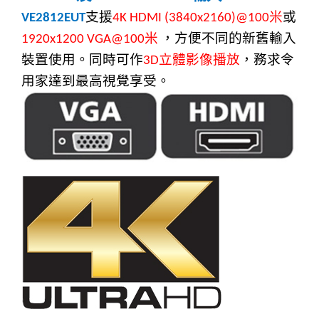
支援
米
或
VE2812EUT
4K HDMI (3840x2160)@100
米
，方便不同的新舊輸入
1920x1200 VGA@100
裝置使用。同時可作
立體影像播放
，務求令
3D
用家達到最高視覺享受。