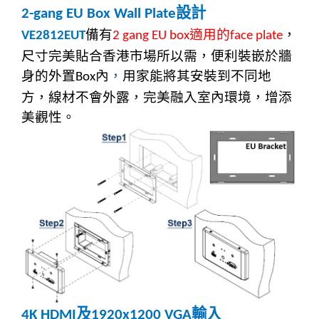
設計
2-gang EU Box Wall Plate
備有
適用的
，
VE2812EUT
2 gang EU box
face plate
尺寸完美貼合香港市場所以需，便利裝嵌
於牆
身的外置
內
，
用家能將其安裝到不同地
Box
方，線材不會外露，完美融入室內環境，增添
美觀性。
及
輸入
4K HDMI
1920x1200 VGA