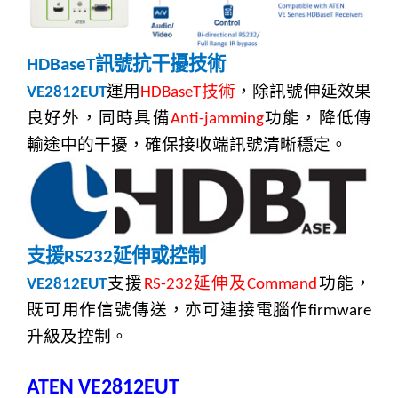
訊號抗干擾技術
HDBaseT
運用
技術
，除訊號伸延效果
VE2812EUT
HDBaseT
良好外，同時具備
功能，降低傳
Anti-jamming
輸途中的干擾，確保接收端訊號清晰穩定。
支援
延伸或控制
RS232
支援
延伸及
功能，
VE2812EUT
RS-232
Command
既可用作信號傳送，亦可連接電腦作
firmware
升級及控制
。
ATEN VE2812EUT