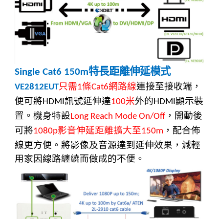
特長距離伸延模式
Single Cat6 150m
只需
條
網路線
連接至接收端，
VE2812EUT
1
Cat6
便可將
訊號延伸達
米
外的
顯示裝
HDMI
100
HDMI
置。機身特設
，開動後
Long Reach Mode On/Off
可將
影音伸延距離擴大至
，配合佈
1080p
150m
線更方便。將影像及音源達到延伸效果，減輕
用家因線路纏繞而做成的不便。