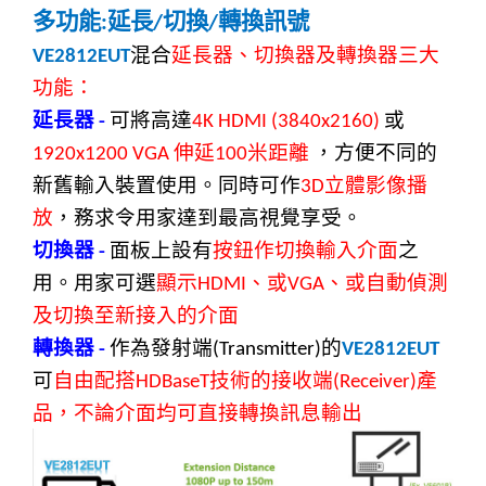
多功能
延長
切換
轉換訊號
:
/
/
混合
延長器、切換器及轉換器三大
VE2812EUT
功能：
延長器
可將高達
或
-
4K HDMI (3840x2160)
伸延
米距離
，方便不同的
1920x1200 VGA
100
新舊輸入裝置使用。同時可作
立體影像播
3D
放
，務求令用家達到最高視覺享受。
切換器
面板上設有
按鈕作切換輸入介面
之
-
用。用家可選
顯示
、或
、或自動偵測
HDMI
VGA
及切換至新接入的介面
轉換器
作為發射端
的
-
(Transmitter)
VE2812EUT
可
自由配搭
技術的接收端
產
HDBaseT
(Receiver)
品，不論介面均可直接轉換訊息輸出