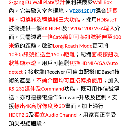
設計
便利裝嵌於
2-gang EU Wall Plate
Wall Box
內，完美融入室內環境。
混合
延長
VE2812EUT
器、切換器及轉換器三大功能
，採用
HDBaseT
技術提供一個
及
輸入
介
4K HDMI
1920x1200 VGA
面，只需透過
一條
線即可將訊號延伸至
Cat6
100
米
遠的距離，啟動
更可將
Long Reach Mode
訊號推送至
距離
；
配備
面板按鈕及
1080p
150m
狀態顯示燈
，用戶可
輕鬆
切換
HDMI/VGA/Auto
；接收端
可自由配搭
技
detect
(Receiver)
HDBaseT
術的產品，
不論介面均可直接轉換使用
；
加入
延伸及
功能，既可用作信號傳
RS-232
Command
送，亦可連接電腦作
升級及控制
。支
firmware
援
輸出
高解像度及
畫面
。加上通行
4K
3D
及
獨立
，用家真正享受
HDCP2.2
Audio Channel
頂尖視聽體驗。