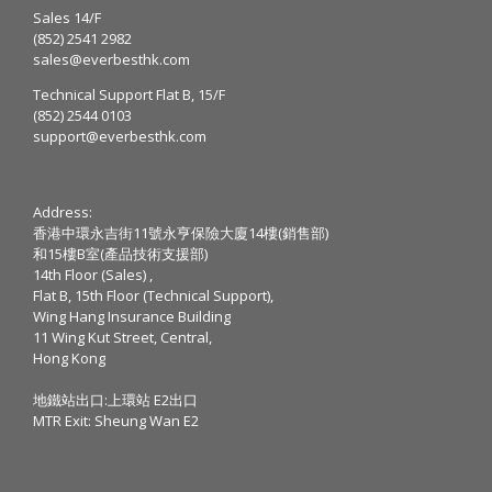
Sales 14/F
(852) 2541 2982
sales@everbesthk.com
Technical Support Flat B, 15/F
(852) 2544 0103
support@everbesthk.com
Address:
香港中環永吉街11號永亨保險大廈14樓(銷售部)
和15樓B室(產品技術支援部)
14th Floor (Sales) ,
Flat B, 15th Floor (Technical Support),
Wing Hang Insurance Building
11 Wing Kut Street, Central,
Hong Kong
地鐵站出口:上環站 E2出口
MTR Exit: Sheung Wan E2