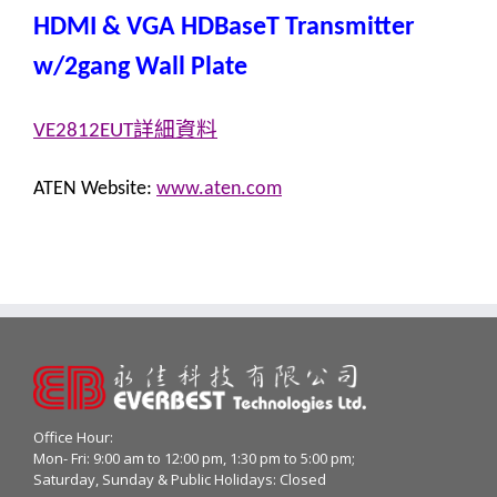
HDMI & VGA HDBaseT Transmitter
w/2gang Wall Plate
詳細資料
VE2812EUT
ATEN Website:
www.aten.com
Office Hour:
Mon- Fri: 9:00 am to 12:00 pm, 1:30 pm to 5:00 pm;
Saturday, Sunday & Public Holidays: Closed