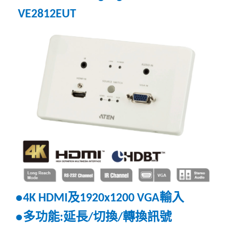
VE2812EUT
及
輸入
●4K HDMI
1920x1200 VGA
多功能
延長
切換
轉換訊號
●
:
/
/