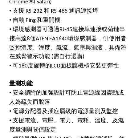
和
Chrome
Safari)
•
支援
和
通訊連接埠
RS-232
RS-485
•
自動
和重開機
Ping
•
環境感測器可透過
連接埠連接或菊鏈串
RJ-45
接高達
個
環境感測器，供使用者
8
ATEN EA1640
監控溫度、溼度、氣流、氣壓與漏液，具備潛
在威脅警示功能
需自行選購
(
)
•
可
度旋轉的
面板讓機櫃安裝更彈性
180
LCD
量測功能
•
安全鎖附的加強設計可防止電源線因震動或
人為疏失而脫落
•
電源分配器及插座層級的電源量測及監控
•
支援電流、電壓、電力、電耗、溫度、及濕
度量測與閥值設定