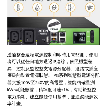
透過整合遠端電源控制和即時用電監測，使用
者可以從任何地方透過
連線，依照機型差
IP
異，控制及監控整支電源分配器、迴路或插座
層級的裝置電源狀態。
系列智慧型電源分配
PG
器支援
至
的高電壓，並能精確量測
100V
240V
耗能數據，精準度可達
，有助於監控
kWh
±1%
電力消耗、建立能源使用基準，並追蹤能源效
率計畫。