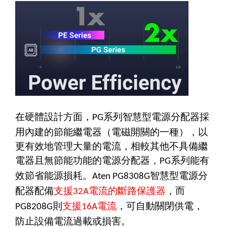
在硬體設計方面，
系列智慧型電源分配器採
PG
用內建的節能繼電器（電磁開關的一種），以
更有效地管理大量的電流，相較其他不具備繼
電器且無節能功能的電源分配器，
系列能有
PG
效節省能源損耗。
智慧型電源分
Aten PG8308G
配器配備
支援
電流的斷路保護器
，而
32A
則
支援
電流
，
可自動關閉供電，
PG8208G
16A
防止設備電流過載或損害。