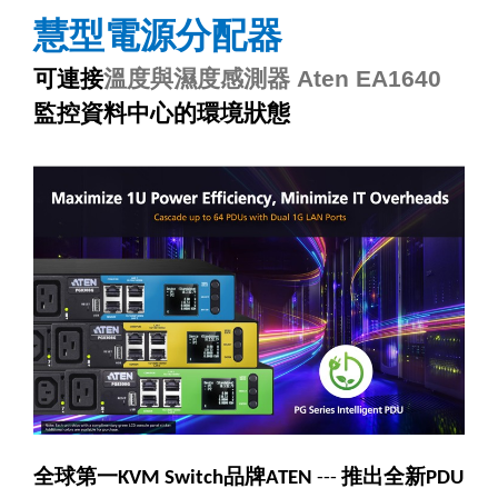
慧型電源分配器
可連接
溫度與濕度感測器
Aten EA1640
監控資料中心的環境狀態
全球第一
品牌
推出全新
KVM Switch
ATEN
---
PDU