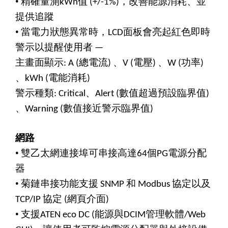
•
精確量測
值
，改善能源消耗、並
kWh
(+/-1%)
提供追蹤
•
當電力狀態異常時，
面板會亮起紅色即時
LCD
警示以提醒使用者
—
主畫面顯示
總電流
、
電壓
、
功率
: A (
)
V (
)
W (
)
、
電能消耗
kWh (
)
警示種類
、
數值超過預設臨界值
: Critical
Alert (
)
、
數值接近警示臨界值
Warning (
)
網路
•
雙乙太網連接埠可串接高達
個
電源分配
64
PG
器
•
菊鏈串接功能支援
和
協定以及
SNMP
Modbus
協定
網頁介面
TCP/IP
(
)
•
支援
能源與
管理軟體
ATEN eco DC (
DCIM
/Web