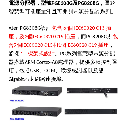
電源分配器，型號
及
，
屬於
PG8308G
PG8208G
智慧型
可插座量測且可開關電源分配器
系列。
設計
包含
個
插
Aten PG8308G
6
IEC60320 C13
座，及
個
插座
，而
則
包
2
IEC60320 C19
PG8208G
含
個
和
個
插座
，
7
IEC60320 C13
1
IEC60320 C19
皆採
機架式設計
。
系列智慧型電源分配
1U
PG
器搭載
處理器，提供多種控制選
ARM Cortex-A8
項，包括
、
、環境感測器以及雙
USB
COM
乙太網路連接埠。
Gigabit