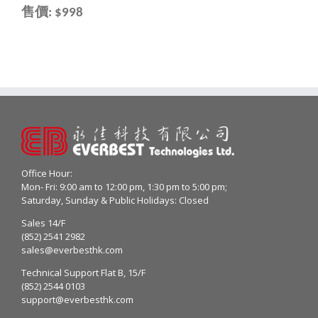
售價
: $998
Office Hour:
Mon- Fri: 9:00 am to 12:00 pm, 1:30 pm to 5:00 pm;
Saturday, Sunday & Public Holidays: Closed
Sales 14/F
(852) 2541 2982
sales@everbesthk.com
Technical Support Flat B, 15/F
(852) 2544 0103
support@everbesthk.com