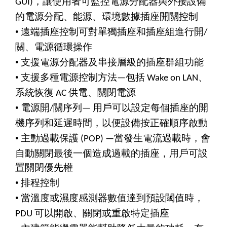
，讓使用者可監控電源分配器與外接設備
GUI)
的電源分配、能源、環境數據插座開關控制
•
遠端插座控制可對單獨插座和插座組進行開
/
關、電源循環操作
•
支援電源分配器及串接層級的插座群組功能
•
支援多種電源控制方法
包括
、
—
Wake on LAN
系統恢復
供電、關閉電源
AC
•
電源開
關序列
用戶可以設定每個插座的開
/
—
機序列和延遲時間，以便設備按正確順序啟動
•
主動過載保護
當發生電流過載時，會
(POP) —
自動關閉最後一個造成過載的插座，用戶可設
置關閉優先權
•
排程控制
•
當溫度或濕度感測器數值達到預設閾值時，
可以開啟、關閉或重啟特定插座
PDU