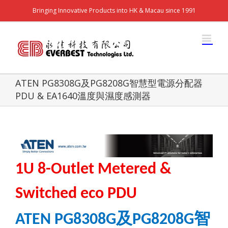
Bringing Innovative Products into HK & Macau since 1991
ATEN PG8308G及PG8208G智慧型電源分配器
PDU & EA1640溫度與濕度感測器
1U 8-Outlet Metered &
Switched eco PDU
及
智
ATEN
PG8308G
PG8208G