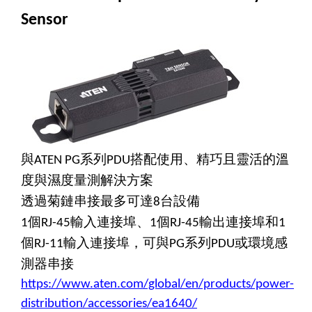
Sensor
與
系列
搭配使用、精巧且靈活的溫
ATEN PG
PDU
度與濕度量測解決方案
透過菊鏈串接最多可達
台設備
8
個
輸入連接埠、
個
輸出連接埠和
1
RJ-45
1
RJ-45
1
個
輸入連接埠，可與
系列
或環境感
RJ-11
PG
PDU
測器串接
https://www.aten.com/global/en/products/power-
distribution/accessories/ea1640/