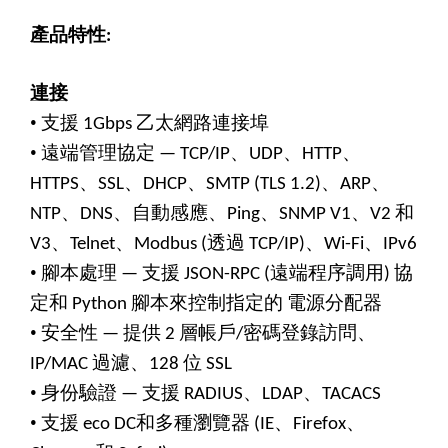
產品特性
:
連接
•
支援
乙太網路連接埠
1Gbps
•
遠端管理協定
、
、
、
— TCP/IP
UDP
HTTP
、
、
、
、
、
HTTPS
SSL
DHCP
SMTP (TLS 1.2)
ARP
、
、自動感應、
、
、
和
NTP
DNS
Ping
SNMP V1
V2
、
、
透過
、
、
V3
Telnet
Modbus (
TCP/IP)
Wi-Fi
IPv6
•
腳本處理
支援
遠端程序調用
協
—
JSON-RPC (
)
定和
腳本來控制指定的
電源分配器
Python
•
安全性
提供
層帳戶
密碼登錄訪問、
—
2
/
過濾、
位
IP/MAC
128
SSL
•
身份驗證
支援
、
、
—
RADIUS
LDAP
TACACS
•
支援
和多種瀏覽器
、
、
eco DC
(IE
Firefox