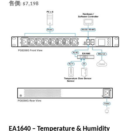
售價
: $7,198
EA1640 – Temperature & Humidity