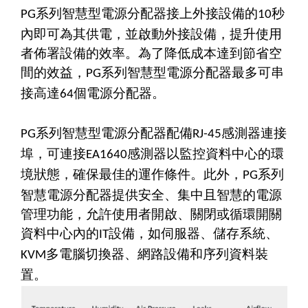
系列智慧型電源分配器接上外接設備的
秒
PG
10
內即可為其供電，並啟動外接設備，提升使用
者佈署設備的效率。為了降低成本達到節省空
間的效益，
系列智慧型電源分配器最多可串
PG
接高達
個電源分配器。
64
系列智慧型電源分配器配備
感測器連接
PG
RJ-45
埠，可連接
感測器以監控資料中心的環
EA1640
境狀態，確保最佳的運作條件。此外，
系列
PG
智慧電源分配器提供安全、集中且智慧的電源
管理功能，允許使用者開啟、關閉或循環開關
資料中心內的
設備，如伺服器、儲存系統、
IT
多電腦切換器、網路設備和序列資料裝
KVM
置。