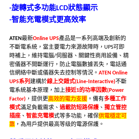
旋轉式多功能
狀態顯示
-
LCD
智能充電模式更高效率
-
最新
產品是一系列高端及創新的
ATEN
Online UPS
不斷電系統，當主要電力來源故障時，
可即
UPS
時補上，維持電腦
伺服器、關鍵性商用設備、精
/
密儀器不間斷運行，防止電腦數據丟失，電話通
信網絡中斷或儀器失去控制等情況。
ATEN Online
系列
建構於
線上交錯式
不斷
UPS
(Line-Interactive)
電系統基本原理，加上
接近
的功率因數
1
(Power
，提供更
高效的電力支援
。備有
多種工作
Factor)
模式
滿足負載需求、
過載防短路保護
、
獨立管控
插座
、
智能充電模
式等多功能，確保
供電穩定可
靠
，為用戶提供最高等级的電源保護。