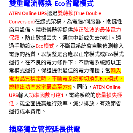
雙重電流轉換
省電模式
Eco
透過
雙轉換
ATEN Online UPS
(True Double
在線式架構，為電腦
伺服器、關鍵性
Conversion)
/
商用設備、精密儀器等提供
純正弦波的最佳電力
保護
，防止數據丟失、通信中斷或失去控制。透
過手動設定
模式
，不斷電系統會自動偵測輸入
Eco
電源的品質，以調整是否應以正常模式或
模式
E
co
運行。在不良的電力條件下，不斷電系統將以正
常模式運行，保證提供最佳的電力備援；當
輸入
電力品質穩定時，不斷電系統即切換到
模式，
Eco
總輸出功率效率最高至
。同時，
97%
ATEN Online
輸入
功率因數可達
，電路系統的
能量損失極
UPS
1
低
，能全面提高運行效率，減少排放，有效節省
運行成本費用。
插座獨立管控延長供電