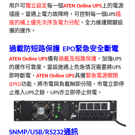
用戶可
獨立設定
每一個
上的電源
ATEN Online UPS
插座。當遇上電力故障時，可控制每一個
插
UPS
座的補上優先次序及電力分配
，全力維護關鍵設
備的運作。
過載防短路保護
緊急安全斷電
EPO
備有
過載及短路保護
，加強
ATEN Online UPS
UPS
的運作可靠度。當設施遇上危急情況需要將
UPS
即時斷電，
具備
緊急電源關閉
ATEN Online UPS
功能，將市電與負載瞬即分隔，市電立即停
(EPO)
止進入
之餘，
亦立即停止供電。
UPS
UPS
通訊
SNMP/USB/RS232