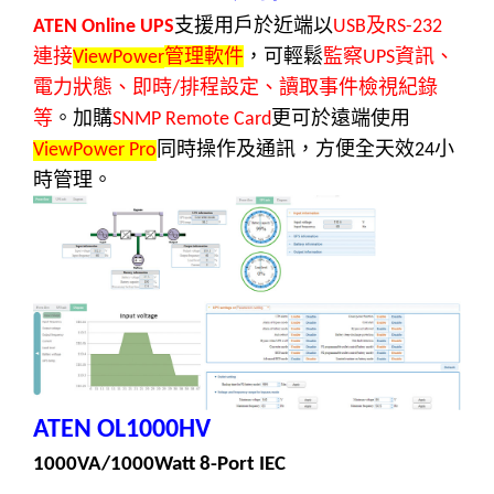
支援用戶於近端以
及
ATEN Online UPS
USB
RS-232
連接
管理軟件
，可輕鬆
監察
資訊、
ViewPower
UPS
電力狀態、即時
排程設定、讀取事件檢視紀錄
/
等
。加購
更可於遠端使用
SNMP Remote Card
同時操作及通訊，方便全天效
小
ViewPower Pro
24
時管理。
ATEN
OL1000HV
1000VA/1000Watt 8-Port IEC