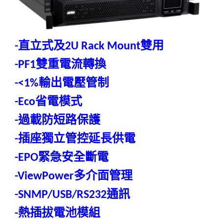
直立式及
雙用
-
2U Rack Mount
雙重電流轉換
-PF1
輸出電壓管制
-<1%
省電模式
-Eco
過載防短路保護
-
插座獨立管控延長供電
-
緊急安全斷電
-EPO
多介面管理
-ViewPower
通訊
-SNMP/USB/RS232
熱插拔電池模組
-