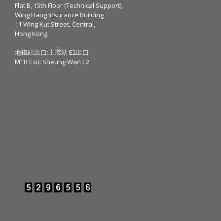
Flat B, 15th Floor (Technical Support),
Wing Hang Insurance Building
11 Wing Kut Street, Central,
Hong Kong
地鐵站出口:上環站 E2出口
MTR Exit: Sheung Wan E2