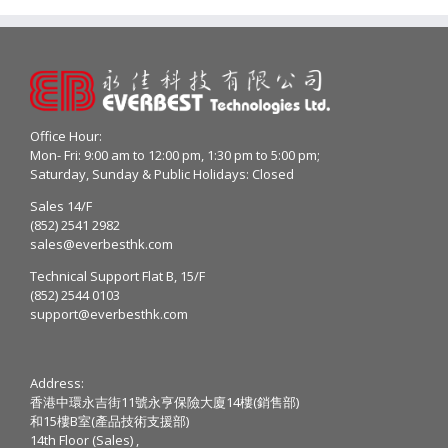
Office Hour:
Mon- Fri: 9:00 am to 12:00 pm, 1:30 pm to 5:00 pm;
Saturday, Sunday & Public Holidays: Closed
Sales 14/F
(852) 2541 2982
sales@everbesthk.com
Technical Support Flat B, 15/F
(852) 2544 0103
support@everbesthk.com
Address:
香港中環永吉街11號永亨保險大廈14樓(銷售部)
和15樓B室(產品技術支援部)
14th Floor (Sales) ,