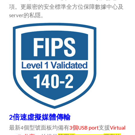
項。更嚴密的安全標準全方位保障數據中心及
的私隱。
server
倍速虛擬媒體傳輸
2
最新
個型號
均備有
面板
個
支援
4
3
USB port
Virtual