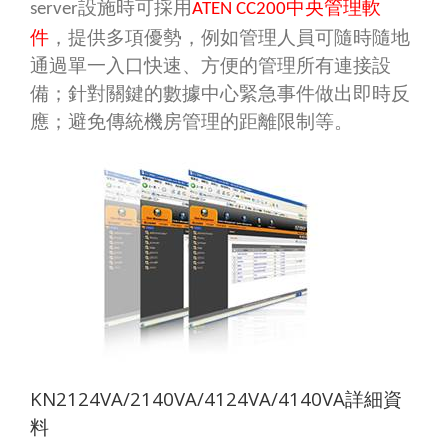
設施時可採用
中央管理軟
server
ATEN CC200
件
，提供多項優勢，例如管理人員可隨時隨地
通過單一入口快速、方便的管理所有連接設
備；針對關鍵的數據中心緊急事件做出即時反
應；避免傳統機房管理的距離限制等。
KN2124VA/2140VA/4124VA/4140VA
詳細資
料