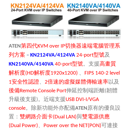
第四代
切換器遠端電腦管理系
ATEN
KVM over IP
型號
及
列方案
–
KN2124VA/4124VA
24-port
型號
。支援
高畫質
KN2140VA/4140VA
40-port
、
解析度
解析度
(HD
1920x1200)
FIPS 140-2 level
、
安全性認證
倍速的虛擬媒體傳輸速率
以及
1
2
後備
伸延控制端距離
韌體
Remote Console Port
(
升級後支援
。近端支援
)
USB DVI-I/VGA
。除新功能外亦配備
原有的優良設
console
ATEN
置：
雙網路介面卡
與
雙電源供應
(Dual LAN)
、
可連接
(Dual Power)
Power over the NET(PON)