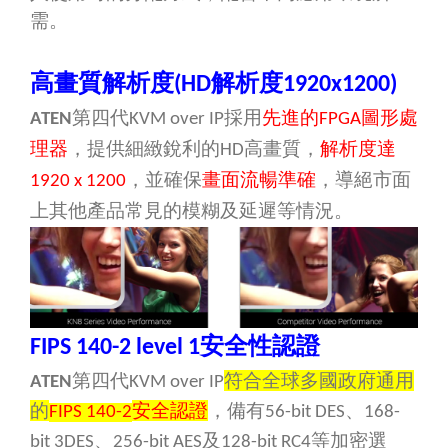
需。
高畫質解析度
解析度
(HD
1920x1200)
第四代
採用
先進的
圖形處
ATEN
KVM over IP
FPGA
理器
，提供細緻銳利的
高畫質，
解析度達
HD
，並確保
畫面流暢準確
，導絕市面
1920 x 1200
上其他產品常見的模糊及延遲等情況。
安全性認證
FIPS 140-2 level 1
第四代
符合全球多國政府通用
ATEN
KVM over IP
的
安全認證
，備有
、
FIPS 140-2
56-bit DES
168-
、
及
等加密選
bit 3DES
256-bit AES
128-bit RC4