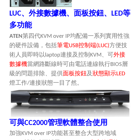
、外接數據機、面板按鈕、
等
LUC
LED
多功能
第四代
均
配備一系列實用性強
ATEN
KVM over IP
的硬件設備，包括
筆電
控制端
方便技
USB
(LUC)
術人員即時以
連接及控制
、可
外接
laptop
KVM
數據機
當網路斷線時可由電話連線執行
層
BIOS
級的問題排除、提供
面板按鈕
及
狀態顯示
LED
燈工作
連接狀態一目了然。
/
可與
管理軟體整合使用
CC2000
加強
功能甚至整合大型跨地域
KVM over IP