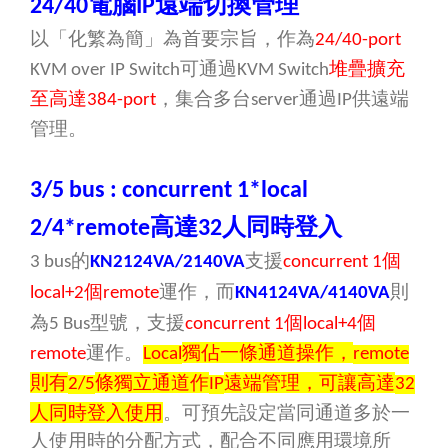
電腦
遠端切換管理
24/40
IP
以「化繁為簡」為首要宗旨，作為
24/40-port
可通過
堆疊擴充
KVM over IP Switch
KVM Switch
至高達
，集合多台
通過
供遠端
384-port
server
IP
管理。
3/5 bus : concurrent 1*local
高達
人同時登入
2/4*remote
32
的
支援
個
3 bus
KN2124VA/2140VA
concurrent 1
則
個
運作，而
local+2
remote
KN4124VA/4140VA
為
型號
，支援
個
個
5 Bus
concurrent 1
local+4
運作。
獨佔一條通道操作，
remote
Local
remote
則有
條獨立通道作
遠端管理，可讓高達
2/5
IP
32
人同時登入使用
。可預先設定當同通道多於一
人使用時的分配方式，配合不同應用環境所