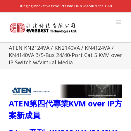
Bringing Innovative Products into HK & Macau since 1991
ATEN KN2124VA / KN2140VA / KN4124VA /
KN4140VA 3/5-Bus 24/40-Port Cat 5 KVM over
IP Switch w/Virtual Media
ATEN
第四代專業
KVM over IP
方
案新成員