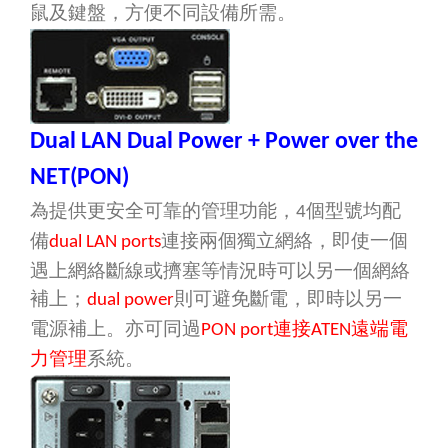
鼠及鍵盤，方便不同設備所需。
Dual LAN Dual Power + Power over the
NET(PON)
個型號均
為提供更安全可靠的管理功能，
配
4
備
連接兩個獨立網絡，即使一個
dual LAN ports
遇上網絡斷線或擠塞等情況時可以另一個網絡
補上；
則可避免斷電，即時以另一
dual power
電源補上。亦可同過
連接
遠端電
PON port
ATEN
力管理
系統。