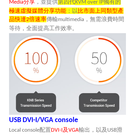
分享
，並提供
第四代
獨有的
Media
KVM over IP
極速虛擬媒體分享功能
：以
比市面上同類型產
品快達
倍速率
傳輸
，無需浪費時間
2
multimedia
等待，全面提高工作效率。
USB DVI-I/VGA console
配置
及
輸出，以及
滑
Local console
DVI-I
VGA
USB