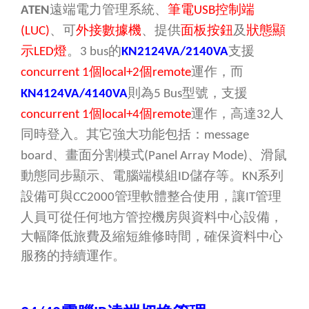
遠端電力管理系統、
筆電
控制端
ATEN
USB
、可
外接數據機
、提供
面板按鈕
及
狀態顯
(LUC)
示
燈
。
的
支援
LED
3 bus
KN2124VA/2140VA
個
個
運作，而
concurrent 1
local+2
remote
則為
型號
，支援
KN4124VA/4140VA
5 Bus
個
個
運作，高達
人
concurrent 1
local+4
remote
32
同時登入。其它強大功能包括：
message
、畫面分割模式
、滑鼠
board
(Panel Array Mode)
動態同步顯示、電腦端模組
儲存等。
系列
ID
KN
設備可與
管理軟體整合使用，讓
管理
CC2000
IT
人員可從任何地方管控機房與資料中心設備，
大幅降低旅費及縮短維修時間，確保資料中心
服務的持續運作。