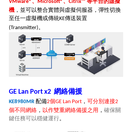
、
、
等平台的虛擬
VMware®
Microsoft®
Citrix™
機
，並可以整合實體與虛擬伺服器，彈性切換
至任一虛擬機或傳統
傳送裝置
KE
。
(Transmitter)
網絡備援
GE Lan Port x2
配備
個
，
可分別連接
KE8980MR
2
GE Lan Port
2
個不同網絡
，
以作雙重網絡備援之用
，
確保關
鍵任務可以穩健運行
。