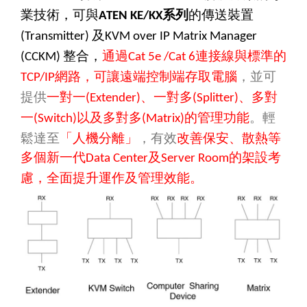
業技術，可與
系列
的傳送裝置
ATEN
KE/KX
及
(Transmitter)
KVM over IP Matrix Manager
整合，
通過
連接線與標準的
(CCKM)
Cat 5e /Cat 6
網路，可讓遠端控制端存取電腦
，並可
TCP/IP
提供
一對一
、一對多
、多對
(Extender)
(Splitter)
一
以及多對多
的管理功能
。輕
(Switch)
(Matrix)
鬆達至
「人機分離」
，有效
改善保安、散熱等
多個新一代
及
的架設考
Data Center
Server Room
慮，全面提升運作及管理效能。