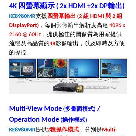
四螢幕顯示
輸出
4K
( 2x HDMI +2x DP
)
支援
四螢幕輸出
組
與
組
KE8980MR
(2
HDMI
2
，每個
影像
輸出解析度高達
DisplayPort)
4096 x
，
提供極佳的圖像質為用家提供
2160 @ 60Hz
流暢及高品質的
影像輸出，以及即時及方便
4K
的操控。
Multi-View Mode
/
多畫面模式
(
)
Operation Mode
操作模式
(
)
提供
種操作模式
，分別是
KE8980MR
2
Multi-