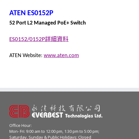
ATEN ES0152P
52 Port L2 Managed PoE+ Switch
詳細資料
ES0152/0152P
ATEN Website:
www.aten.com
Office Hour:
Mon- Fri: 9:00 am to 12:00 pm, 1:30 pm to 5:00 pm;
Saturday, Sunday & Public Holidays: Closed