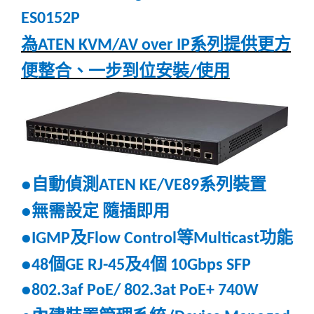
ES0152P
為
系列提供更方
ATEN KVM/AV over IP
便整合、一步到位安裝
使用
/
自動偵測
系列裝置
●
ATEN KE/VE89
無需設定
隨插即用
●
及
等
功能
●IGMP
Flow Control
Multicast
個
及
個
●48
GE RJ-45
4
10Gbps SFP
●802.3af PoE/ 802.3at PoE+ 740W