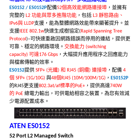
48
GE RJ-45
4
10Gbps SFP
配備
個高效能網路連接埠
，並擁有
ES0152 / ES0152P
52
完整的
功能與眾多進階功能
，包括
靜態路由、
L2
L3
與
支援，能為整體網路效能帶來顯著提升。並
IPv6
LLDP
支援
快速生成樹協定
IEEE 802.1w
(
Rapid Spanning Tree
可快速重啟因網路錯誤而停用的連結，提供更
Protocol
)–
可靠、穩定的網路環境。
交換能力
(switching
可達
，大幅提升應用程序之回應能力
capacity)
176 Gbps
與檔案傳輸的效率。
提供
光纖
和
銅纜
連接埠
，配備
ES0152
SFP+ (
)
RJ45 (
)
4
個
與
個
，
SFP+ (1G/10G)
48
RJ45 (10M/100M/1G)
ES0152P
的
更支援
標準的
，提供高達
RJ45
802.3at/af
PoE+
740W
的
總電力輸出，可供電給相容之裝置，為您有效減
PoE
少電源配置成本。
ATEN ES0152
52 Port L2 Managed Switch