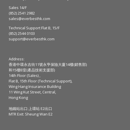
Sales 14/F
(852) 2541 2982
sales@everbesthk.com
Technical Support Flat B, 15/F
(852) 2544 0103
support@everbesthk.com
Address:
香港中環永吉街11號永亨保險大廈14樓(銷售部)
和15樓B室(產品技術支援部)
14th Floor (Sales) ,
Flat B, 15th Floor (Technical Support),
Wing Hang Insurance Building
11 Wing Kut Street, Central,
Hong Kong
地鐵站出口:上環站 E2出口
MTR Exit: Sheung Wan E2