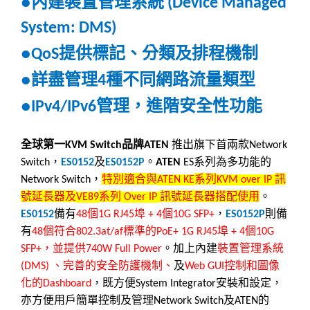
內建裝置管理系統
●
(Device Managed
System: DMS)
提供標記、分類及排程機制
●QoS
詳盡管理
種不同網路流量類型
●
4
管理，進階安全性功能
●IPv4/IPv6
全球第一
品牌
推出旗下首兩款
KVM Switch
ATEN
Network
，
及
。
系列為多功能的
Switch
ES0152
ES0152P
ATEN
ES
，
特別適合與
系列
訊
Network Switch
ATEN KE
KVM over IP
號延長器及
系列
訊號延長器搭配使用
。
VE89
Over IP
備有
個
埠
個
，
則備
ES0152
48
1G RJ45
+ 4
10G SFP+
ES0152P
有
個符合
標準的
埠
個
48
802.3at/af
PoE+ 1G RJ45
+ 4
10G
，並提供
。加上內建
裝置管理系統
SFP+
740W Full Power
、完善的安全防護機制、
及
控制和圖像
(DMS)
Web GUI
化的
，既方便
安裝和設定，
Dashboard
System Integrator
亦方便用戶簡單控制及管理
及
的
Network Switch
ATEN