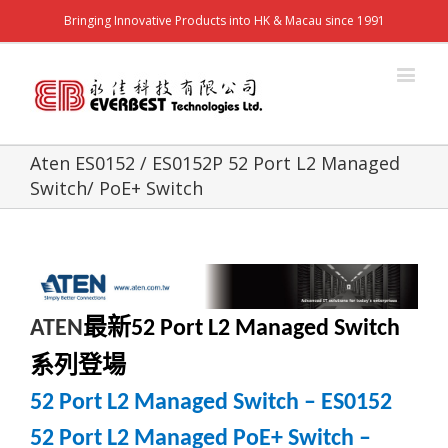
Bringing Innovative Products into HK & Macau since 1991
Aten ES0152 / ES0152P 52 Port L2 Managed
Switch/ PoE+ Switch
最新
ATEN
52 Port L2 Managed Switch
系列登場
52 Port L2 Managed Switch – ES0152
52 Port L2 Managed PoE+ Switch –