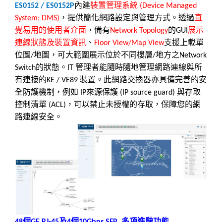
內建
裝置管理系統
ES0152 / ES0152P
(Device Managed
，提供簡化網路設定與管理方式。透過
直
System; DMS)
覺易用的使用者介面
，備有
的
展示
Network Topology
GUI
連線狀態及裝置資訊
、
支援上載單
Floor View/Map View
位圖
地圖，可大範圍展示位於不同樓層
地方之
/
/
Network
的狀態。
管理者能隨時隨地管理網路連線與所
Switch
IT
有連接的
裝置。此網路交換器亦具備完善的安
KE / VE89
全防護機制，例如
來源保護
與存取
IP
(IP source guard)
控制清單
，可以禁止未授權的存取，保障您的網
(ACL)
路連線安全。
個
及
個
多項進階功能