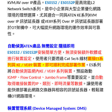
產品。
是高效能
KVM/AV over IP
ES0152 / ES0152P
L2
系列，是中小企業與大型企業優化網路
Network Switch
環境的理想選擇，尤其適合一同與
系列
ATEN KE
KVM
訊號延長器
或
系列
訊號延長器部署
over IP
VE89
Over IP
於
架構中，可大幅提升網路環境的運作效率與可靠
OT
性。
自動偵測
產品
無需設定
隨插即用
ATEN
安裝簡單方便
，
無須安裝額外軟體或
ES0152 / ES0152P
進行裝置設定
，使用者只要透過
線材
連接
系
Cat 5e/6
ES
列與
裝置，即可順利完成部署作業
。
系列
KE / VE89
ES
將
自動偵測區網內
系列裝置
，預設啟動
KE / VE89
、
、
等重要設定，並
自動
IGMP
Flow Control
Jumbo Frame
取得連接裝置的
、類別、即時流量等數據
。
讓使用者
IP
能快速部署此網路交換器與相容的訊號延長器，輕鬆建
構
網路環境。
OT
裝置管理系統
(Device Managed System: DMS)