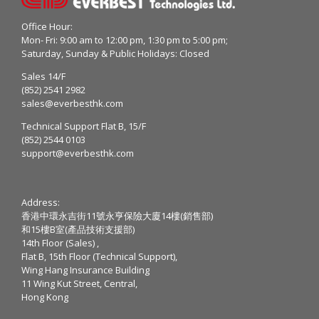
Office Hour:
Mon- Fri: 9:00 am to 12:00 pm, 1:30 pm to 5:00 pm;
Saturday, Sunday & Public Holidays: Closed
Sales 14/F
(852) 2541 2982
sales@everbesthk.com
Technical Support Flat B, 15/F
(852) 2544 0103
support@everbesthk.com
Address:
香港中環永吉街11號永亨保險大廈14樓(銷售部)
和15樓B室(產品技術支援部)
14th Floor (Sales) ,
Flat B, 15th Floor (Technical Support),
Wing Hang Insurance Building
11 Wing Kut Street, Central,
Hong Kong