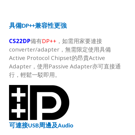
具備
兼容性更強
DP++
CS22DP
備有
DP++
，如需用家要連接
converter/adapter
，無需限定使用具備
Active Protocol Chipset
的昂貴
Active
Adapter
，使用
Passive Adapter
亦可直接通
行，輕鬆一駁即用。
可連接
周邊及
USB
Audio