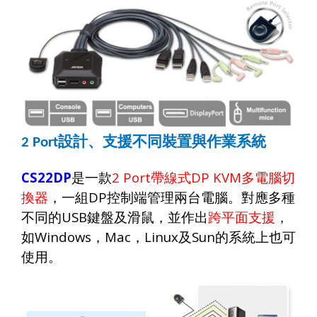
設計、支援不同裝置與作業系統
2 Port
CS22DP
是一款
2 Port
帶線式
DP KVM
多電腦切
換器
，一組
DP
控制端管理兩台電腦。對應多種
不同的
USB
鍵盤及滑鼠，並作出
跨平面支援
，
如
Windows
，
Mac
，
Linux
及
Sun
的系統上也可
使用。