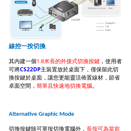
線控一按切換
其內建一個
1.8
米長的外接式切換按鍵
，使用者
可將
CS22DP
主裝置放於桌面下，僅保留此切
換按鍵於桌面，讓您更能靈活佈置線材，節省
卓面空間，
簡單且快速地切換電腦
。
Alternative Graphic Mode
切換按鍵除可單按切換電腦外，
長按可為當前