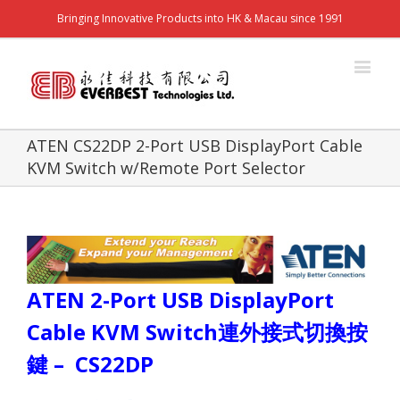
Bringing Innovative Products into HK & Macau since 1991
ATEN CS22DP 2-Port USB DisplayPort Cable
KVM Switch w/Remote Port Selector
ATEN 2-Port USB DisplayPort
Cable KVM Switch
連外接式切換按
鍵
– CS22DP