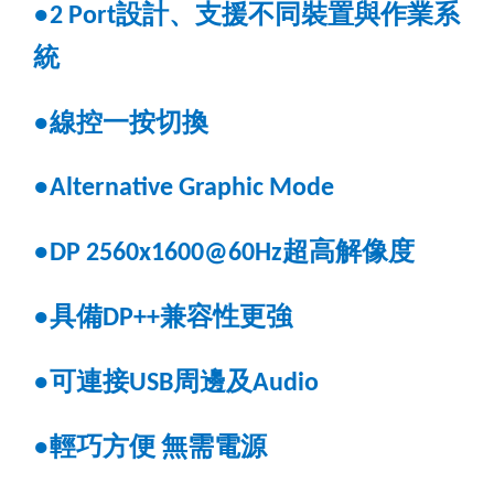
設計、支援不同裝置與作業系
●
2 Port
統
線控一按切換
●
●
Alternative Graphic Mode
超高解像度
●
DP 2560x1600@60Hz
具備
兼容性更強
●
DP++
可連接
周邊及
●
USB
Audio
輕巧方便
無需電源
●