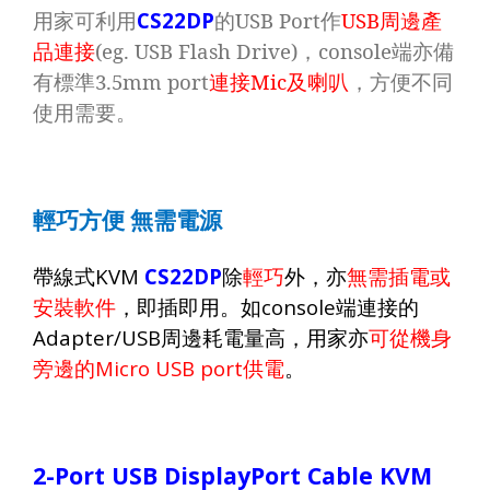
用家可利用
CS22DP
的
USB Port
作
USB
周邊產
品連接
(eg. USB Flash Drive)
，
console
端亦備
有標準
3.5mm port
連接
Mic
及喇叭
，方便不同
使用需要。
輕巧方便
無需電源
帶線式
KVM
CS22DP
除
輕巧
外，亦
無需插電或
安裝軟件
，即插即用。如
console
端連接的
Adapter/USB
周邊耗電量高，用家亦
可從機身
旁邊的
Micro USB port
供電
。
2-Port USB DisplayPort Cable KVM