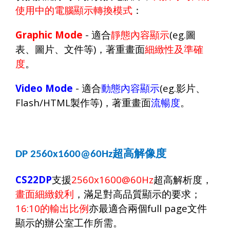
使用中的電腦顯示轉換模式
：
Graphic Mode
-
適合
靜態內容顯示
(eg.
圖
表、圖片、文件等
)
，著重畫面
細緻性及準確
度
。
Video Mode
-
適合
動態內容顯示
(eg.
影片、
Flash/HTML
製作等
)
，著重畫面
流暢度
。
超高解像度
DP 2560x1600@60Hz
CS22DP
支援
2560x1600@60Hz
超高解析度，
畫面細緻銳利
，滿足對高品質顯示的要求；
16:10
的輸出比例
亦最適合兩個
full page
文件
顯示的辦公室工作所需。