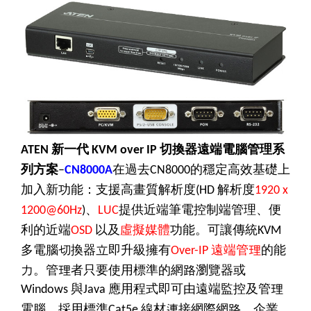
新一代
切換器遠端電腦管理系
ATEN
KVM over IP
列方案
在過去
的穩定高效基礎上
–
CN8000A
CN8000
加入新功能：支援高畫質解析度
解析度
(HD
1920 x
、
提供近端筆電控制端管理、便
1200@60Hz
)
LUC
利的近端
以及
虛擬媒體
功能。可讓傳統
OSD
KVM
多電腦切換器立即升級擁有
遠端管理
的能
Over-IP
力。管理者只要使用標準的網路瀏覽器或
與
應用程式即可由遠端監控及管理
Windows
Java
電腦。採用標準
線材連接網際網路、企業
Cat5e