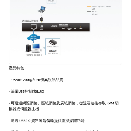
產品特色
:
優異視訊品質
- 1920x1200@60Hz
筆電
控制端
-
USB
(LUC)
可透過網際網路、區域網路及廣域網路，從遠端連接存取
切
-
KVM
換器或伺服器主機
透過
資料遠端傳輸提供虛擬媒體功能
-
USB2.0