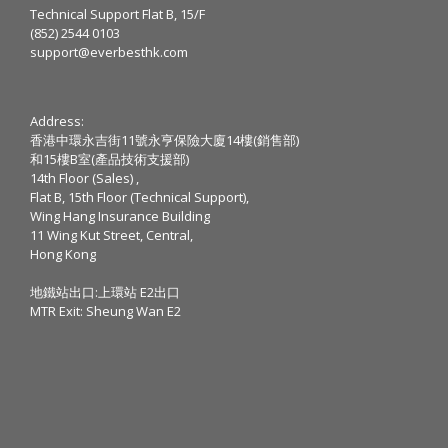
Technical Support Flat B, 15/F
(852) 2544 0103
support@everbesthk.com
Address:
香港中環永吉街11號永亨保險大廈14樓(銷售部)
和15樓B室(產品技術支援部)
14th Floor (Sales) ,
Flat B, 15th Floor (Technical Support),
Wing Hang Insurance Building
11 Wing Kut Street, Central,
Hong Kong
地鐵站出口:上環站 E2出口
MTR Exit: Sheung Wan E2