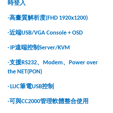
時登入
高畫質解析度
-
(FHD 1920x1200)
近端
-
USB/VGA Console + OSD
遠端控制
-
IP
Server/KVM
支援
、
、
-
RS232
Modem
Power over
the NET(PON)
筆電
控制
-
LUC
USB
可與
管理軟體整合使用
-
CC2000