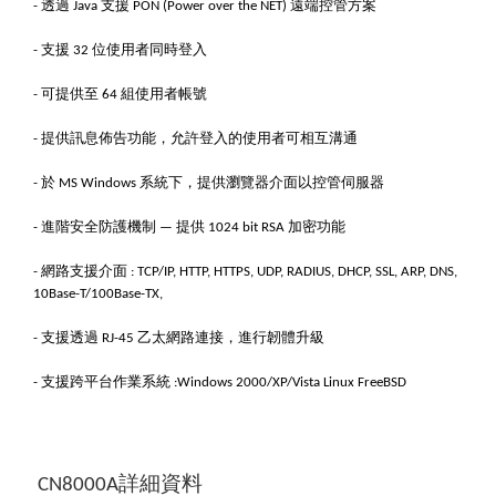
透過
支援
遠端控管方案
-
Java
PON (Power over the NET)
支援
位使用者同時登入
-
32
可提供至
組使用者帳號
-
64
提供訊息佈告功能，允許登入的使用者可相互溝通
-
於
系統下，提供瀏覽器介面以控管伺服器
-
MS Windows
進階安全防護機制
提供
加密功能
-
—
1024 bit RSA
網路支援介面
-
: TCP/IP, HTTP, HTTPS, UDP, RADIUS, DHCP, SSL, ARP, DNS,
10Base-T/100Base-TX,
支援透過
乙太網路連接，進行韌體升級
-
RJ-45
支援跨平台作業系統
-
:Windows 2000/XP/Vista Linux FreeBSD
詳細資料
CN8000A