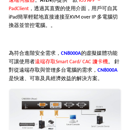
ATEN
iOS APP
，透過其直覺的使用介面，用戶可自其
PadClient
簡單輕鬆地直接連接至
多電腦切
iPad
KVM over IP
換器並管控電腦。。
為符合進階安全需求，
的虛擬媒體功能
CN8000A
可讓使用者
遠端存取
讀卡機
。
針
Smart Card/ CAC
對從遠端存取與管理多台電腦的需求，
CN8000A
是快速、可靠及具經濟效益的解決方案。