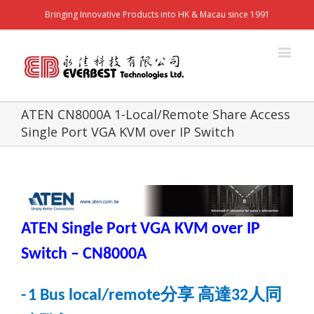
Bringing Innovative Products into HK & Macau since 1991
ATEN CN8000A 1-Local/Remote Share Access
Single Port VGA KVM over IP Switch
ATEN Single Port VGA KVM over IP
Switch
–
CN8000A
分享
高達
人同
-
1 Bus local/remote
32