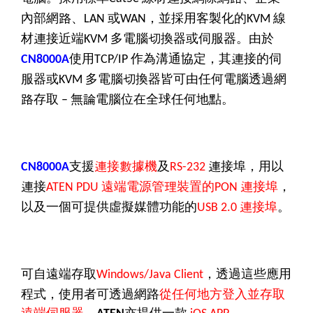
內部網路、
或
，並採用客製化的
線
LAN
WAN
KVM
材連接近端
多電腦切換器或伺服器。由於
KVM
使用
作為溝通協定，其連接的伺
CN8000A
TCP/IP
服器或
多電腦切換器皆可由任何電腦透過網
KVM
路存取
無論電腦位在全球任何地點。
–
支援
連接數據機
及
連接埠，用以
CN8000A
RS-232
連接
遠端電源管理裝置的
連接埠
，
ATEN PDU
PON
以及一個可提供虛擬媒體功能的
連接埠
。
USB 2.0
可自遠端存取
，透過這些應用
Windows/Java Client
程式，使用者可透過網路
從任何地方登入並存取
遠端伺服器
。
亦提供一款
－