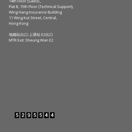
14th Floor (Sales) ,
Flat B, 15th Floor (Technical Support),
Wing Hang Insurance Building
11 Wing Kut Street, Central,
Hong Kong
地鐵站出口:上環站 E2出口
MTR Exit: Sheung Wan E2