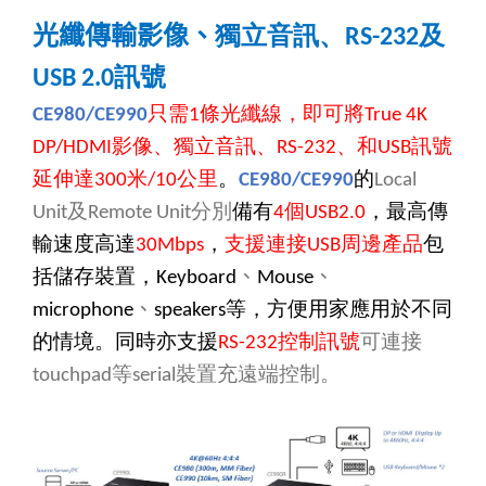
光纖傳輸影像、
獨立音訊、
及
RS-232
訊號
USB 2.0
只需
條光纖線，即可將
CE980/CE990
1
True 4K
影像、獨立音訊、
、和
訊號
DP/HDMI
RS-232
USB
延伸達
米
公里
。
的
300
/10
CE980/CE990
Local
及
分別
備有
個
，最高傳
Unit
Remote Unit
4
USB2.0
輸速度高達
，
支援連接
周邊產品
包
30Mbps
USB
括儲存裝置，
、
、
Keyboard
Mouse
、
等，方便用家應用於不同
microphone
speakers
的情境。同時亦支援
控制訊號
可連接
RS-232
等
裝置充遠端控制。
touchpad
serial