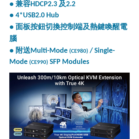
兼容
及
●
HDCP2.3
2.2
● 4*USB2.0 Hub
面板按鈕切換控制端及熱鍵喚醒電
●
腦
附送
●
Multi-Mode
/ Single-
(CE980)
Mode
SFP Modules
(CE990)