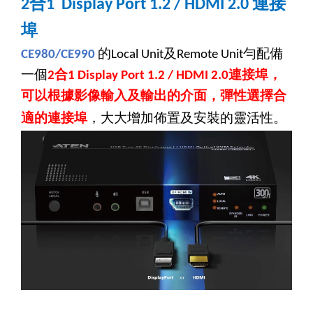
合
連接
2
1 Display Port 1.2 / HDMI 2.0
埠
的
及
勻配備
CE980/CE990
Local Unit
Remote Unit
一個
合
連接埠，
2
1 Display Port 1.2 / HDMI 2.0
可以根據影像輸入及輸出的介面，彈性選擇合
適的連接埠
，大大增加佈置及安裝的靈活性。