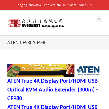
Bringing Innovative Products into HK & Macau since 1991
ATEN CE980/CE990
ATEN True 4K Display Port/HDMI USB
Optical KVM Audio Extender (300m)
–
CE980
ATEN True 4K Display Port/HDMI USB