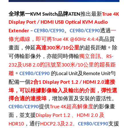
全球第一
品牌
推出最新
KVM Switch
ATEN
True 4K
Display Port / HDMI USB Optical KVM Audio
。
透過
一
Extender
–
CE980/CE990
CE980/CE990
條光纖線，即可將
高品質
True 4K @60Hz 4:4:4
畫面，伸延
高達
米
公里
的超長距離
。
除
300
/10
可傳輸影像外，亦能同時傳輸
獨立音訊、
RS-
及
的
訊號
至
米
公里
的超長距
232
USB 2.0
300
/10
離
。
的
及
勻
CE980/CE990
Local Unit
Remote Unit
配備一個
合
連接
2
1 Display Port 1.2 / HDMI 2.0
埠，可以根據影像輸入及輸出的介面，彈性選
擇合適的連接埠
，增加佈置及安裝的靈活性。
提供
超高解像度
的影像畫
CE980/CE990
True 4K
面，並支援
、
及
Display Port 1.2
HDMI 2.0
，通行
及
。
支援
HDR10
HDCP2.3
2.2
CE980/CE990