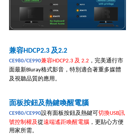
兼容
及
HDCP2.3
2.2
兼容
及
，完美通行市
CE980/CE990
HDCP2.3
2.2
面最新
格式影音，特別適合著重多媒體
Bluray
及視聽品質的應用。
面板按鈕及熱鍵喚醒電腦
設有面板按鈕及熱鍵可
切換
訊
CE980/CE990
USB
號控制權及
從
遠端遙距喚醒電腦
，更貼心方便
用家所需。