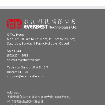
Office Hour:
Mon- Fri: 9:00 am to 12:00 pm, 1:30 pm to 5:00 pm;
Saturday, Sunday & Public Holidays: Closed
Sales 14/F
(852) 2541 2982
sales@everbesthk.com
Technical Support Flat B, 15/F
(852) 2544 0103
support@everbesthk.com
Address:
香港中環永吉街11號永亨保險大廈14樓(銷售部)
和15樓B室(產品技術支援部)