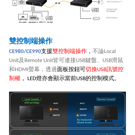
雙控制端操作
支援
雙控制端操作
，
不論
CE980/CE990
Local
及
皆可連接
鍵盤、
滑鼠
Unit
Remote Unit
USB
USB
和
螢幕，透過
面板按鈕可
切換
訊號控
HDMI
USB
制權
，
燈亦會顯示當前
的控制模式。
LED
USB