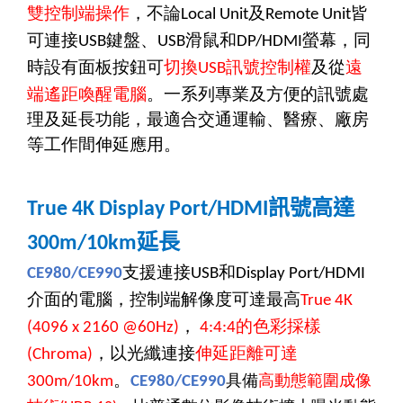
雙控制端操作
，不論
及
皆
Local Unit
Remote Unit
可連接
鍵盤、
滑鼠和
螢幕，同
USB
USB
DP/HDMI
時設有面板按鈕可
切換
訊號控制權
及從
遠
USB
端遙距喚醒電腦
。一系列專業及方便的訊號處
理及延長功能，最適合交通運輸、醫療、廠房
等工作間伸延應用。
訊號
高達
True 4K Display Port/HDMI
延長
300m/10km
支援連接
和
CE980/CE990
USB
Display Port/HDMI
介面的電腦，控制端解像度可達最高
True 4K
，
的色彩採樣
(4096 x 2160 @60Hz)
4:4:4
，以光纖連接
伸延距離可達
(Chroma)
。
具備
高動態範圍成像
300m/10km
CE980/CE990