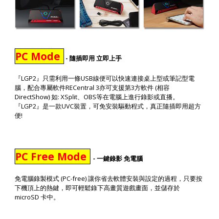
PC Mode
-
隨插即用
立即上手
LGP2
USB
『
』只需利用一條
線便可以快速連接桌上型或筆記型電
RECentral 3
3
(
腦，配合專屬軟件
亦可支援第
方軟件
相容
DirectShow)
: XSplit
OBS
如
、
等在電腦上進行錄影或直播。
LGP2
UVC
『
』是一款
裝置，可免安裝驅動程式，真正隨插即用超方
!
便
PC Free Mode
-
一鍵錄影
免電腦
(PC-free)
免電腦錄製模式
讓你省去軟體安裝與設定的過程，只要按
下機頂上的熱鍵，即可輕鬆錄下高畫質遊戲畫面，並儲存於
microSD
卡中。