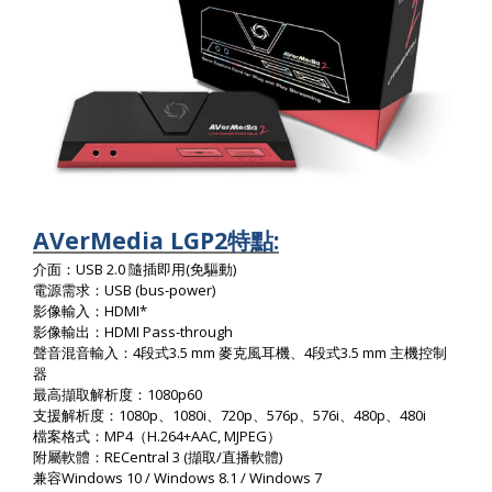
AVerMedia LGP2
:
特點
USB 2.0
(
)
介面：
隨插即用
免驅動
USB (bus-power)
電源需求：
HDMI*
影像輸入：
HDMI Pass-through
影像輸出：
4
3.5 mm
4
3.5 mm
聲音混音輸入：
段式
麥克風耳機、
段式
主機控制
器
1080p60
最高擷取解析度：
1080p
1080i
720p
576p
576i
480p
480i
支援解析度：
、
、
、
、
、
、
MP4
H.264+AAC, MJPEG
檔案格式：
（
）
RECentral 3 (
/
)
附屬軟體：
擷取
直播軟體
Windows 10 / Windows 8.1 / Windows 7
兼容