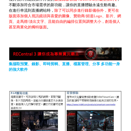
不斷添加符合市場需求的新功能，讓你的直播體驗永遠生動有趣。
在進行串流到直播網站時，
除了可以同步進行錄影備份外，更可在
版面添加個人視訊鏡頭與喜愛的圖像、贊助商
/
頻道
Logo
、影片、網
頁、走馬燈
/
淡出文字、且能自由的編排位置與調整大小，創造個人
甚至商業化的獨特版面
。
集擷取預覽、錄影、即時剪輯、直播、檔案管理、分享
多功能一身
的強大軟件