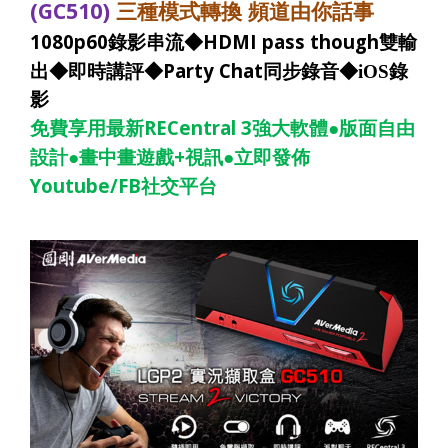
(GC510)
三種模式轉換
頻道由你話事
1080p60
HDMI pass though
錄影串流◆
雙輸
Party Chat
出◆即時講評◆
同步錄音◆
iOS
錄
影
RECentral 3
●
免費享用最新
強大軟體
版面自由
●
+
●
設計
畫中畫遊戲
視訊
立即發佈
Youtube/FB
社交平台