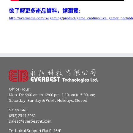
欲了解更多
產品
資料，請瀏覽
:
http://avermedia.com/tw/gaming/product/game_capture/live_gamer_portabl
Office Hour:
Mon- Fri: 9:00 am to 12:00 pm, 1:30 pm to 5:00 pm;
Saturday, Sunday & Public Holidays: Closed
Sales 14/F
(852) 2541 2982
sales@everbesthk.com
Technical Support Flat B, 15/F