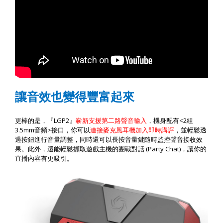
讓音效也變得豐富起來
LGP2
<2
更棒的是，『
』
嶄新支援第二路聲音輸入
，機身配有
組
3.5mm
>
音頻
接口，你可以
連接麥克風耳機加入即時講評
，並輕鬆透
過按鈕進行音量調整，同時還可以長按音量鍵隨時監控聲音接收效
(Party Chat)
果。此外，還能輕鬆擷取遊戲主機的團戰對話
，讓你的
直播內容有更吸引。