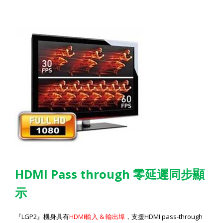
HDMI Pass through
零延遲同步顯
示
LGP2
HDMI
&
HDMI pass-through
『
』機身具有
輸入
輸出埠
，支援