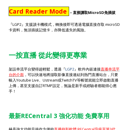
Card Reader Mode
–
MicroSD
直接讀取
免插拔
LGP2
microSD
『
』支援讀卡機模式，轉換後即可透過電腦直接存取
卡資料，無須插拔記憶卡，亦降低遺失的風險。
一按直播
從此變得更專業
LGP2
架設串流平台變得超輕鬆，透過『
』軟件內嵌連接
直播串流平
台的介面
，可以快速地將擷取影像直接連結到熱門直播站台，只要
Youtube Live
Ustream
TwitchTV
輸入
、
或
等帳號就能立即啟動直播
RTMP
上傳，甚至支援自訂
設定，無論是新手或經驗者都能得心應
手！
RECentral 3
最新
強化功能
免費享用
RECentral
3
極具強大功能且操作方便的
直播錄影軟體
升級至第
代
，