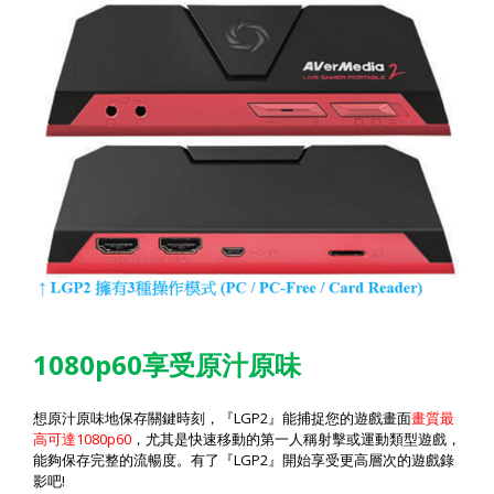
1080p60
享受原汁原味
LGP2
想原汁原味地保存關鍵時刻，『
』能捕捉您的遊戲畫面
畫質最
1080p60
高可達
，尤其是快速移動的第一人稱射擊或運動類型遊戲，
LGP2
能夠保存完整的流暢度。有了『
』開始享受更高層次的遊戲錄
!
影吧