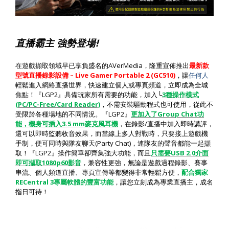
!
直播霸主
強勢登場
AVerMedia
在遊戲擷取領域早已享負盛名的
，隆重宣佈推出
最新款
– Live Gamer Portable 2 (GC510)
型號直播錄影設備
，讓
任何人
輕鬆進入網絡直播世界，快速建立個人或專頁頻道，立即成為全城
LGP2
└
3
焦點！『
』具備玩家所有需要的功能，加入
種操作模式
(PC/PC-Free/Card Reader)
，不需安裝驅動程式也可使用，從此不
LGP2
Group Chat
受限於各種場地的不同情況。『
』
更加入了
功
3.5 mm
/
能，機身可插入
麥克風耳機
，在錄影
直播中加入即時講評，
還可以即時監聽收音效果，而當線上多人對戰時，只要接上遊戲機
(Party Chat)
手制，便可同時與隊友聊天
，連隊友的聲音都能一起擷
LGP2
USB 2.0
取！『
』操作簡單卻齊集強大功能，而且
只需要
介面
1080p60
即可擷取
影音
，兼容性更強，無論是遊戲過程錄影、賽事
串流、個人頻道直播、專頁宣傳等都變得非常輕鬆方便，
配合獨家
RECentral 3
專屬軟體的豐富功能
，讓您立刻成為專業直播主，成名
指日可待！